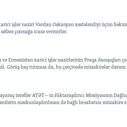
arici işlər naziri Vardan Oskanyan xəstələndiyi üçün həkim
 səfərə çıxmağa icazə vermirlər.
və Ermənistan xarici işlər nazirlərinin Praqa danışıqları çə
idi. Görüş baş tutmasa da, bu çərçivədə müzakirələr davam 
yaraq tərəflər ATƏT—in Faktaraşdırıcı Missiyasının Dağlı
ənilərin məskunlaşdırılması ilə bağlı hesabatını müzakirə e