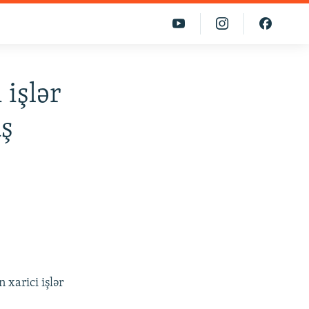
 işlər
aş
xarici işlər