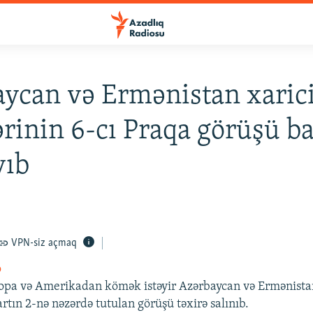
ycan və Ermənistan xarici
ərinin 6-cı Praqa görüşü b
yıb
VPN-siz açmaq
o
pa və Amerikadan kömək istəyir Azərbaycan və Ermənistan 
rtın 2-nə nəzərdə tutulan görüşü təxirə salınıb.