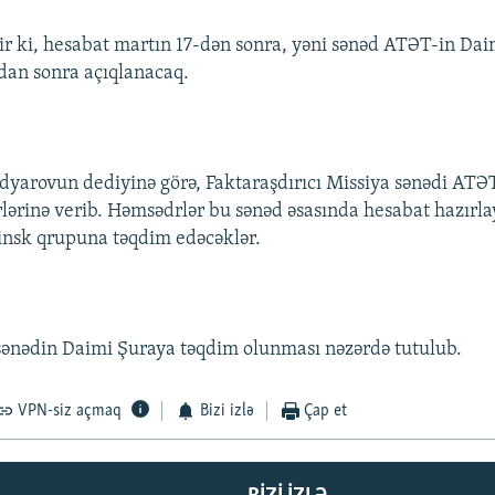
rir ki, hesabat martın 17-dən sonra, yəni sənəd ATƏT-in Da
dan sonra açıqlanacaq.
arovun dediyinə görə, Faktaraşdırıcı Missiya sənədi ATƏ
ərinə verib. Həmsədrlər bu sənəd əsasında hesabat hazırla
nsk qrupuna təqdim edəcəklər.
 sənədin Daimi Şuraya təqdim olunması nəzərdə tutulub.
VPN-siz açmaq
Bizi izlə
Çap et