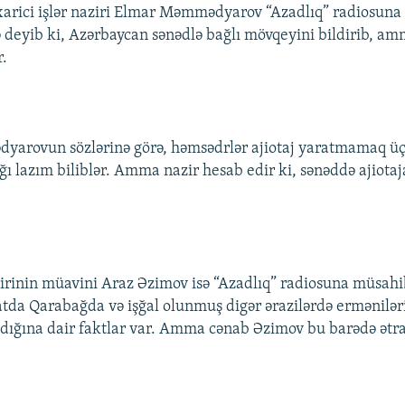
arici işlər naziri Elmar Məmmədyarov “Azadlıq” radiosuna
deyib ki, Azərbaycan sənədlə bağlı mövqeyini bildirib, a
r.
arovun sözlərinə görə, həmsədrlər ajiotaj yaratmamaq üç
ı lazım biliblər. Amma nazir hesab edir ki, sənəddə ajiotaj
.
azirinin müavini Araz Əzimov isə “Azadlıq” radiosuna müsah
atda Qarabağda və işğal olunmuş digər ərazilərdə ermənilər
dığına dair faktlar var. Amma cənab Əzimov bu barədə ətr