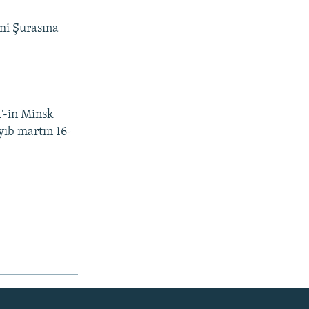
imi Şurasına
T-in Minsk
yıb martın 16-