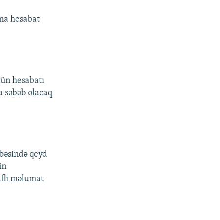
mma hesabat
ün hesabatı
a səbəb olacaq
ibəsində qeyd
in
aflı məlumat