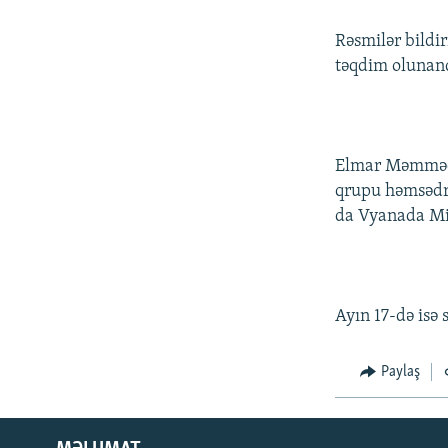
Rəsmilər bildi
təqdim olunan
Elmar Məmmədy
qrupu həmsədrl
da Vyanada Mi
Ayın 17-də isə
Paylaş