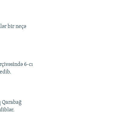
lər bir neçə
rçivəsində 6-cı
edib.
q Qarabağ
diblər.