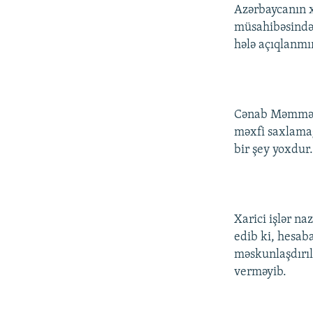
Azərbaycanın x
müsahibəsində 
hələ açıqlanmı
Cənab Məmmədy
məxfi saxlamağ
bir şey yoxdur
Xarici işlər n
edib ki, hesab
məskunlaşdırıl
verməyib.