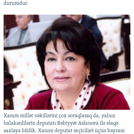
durumdur.
Xanım millət vəkillərini çox soraqlasaq da, yalnız
balakənlilərin deputatı Rəbiyyət Aslanova ilə əlaqə
saxlaya bildik. Xanım deputat seçiciləri üçün bayram