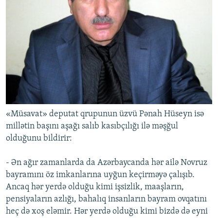
«Müsavat» deputat qrupunun üzvü Pənah Hüseyn isə
millətin başını aşağı salıb kasıbçılığı ilə məşğul
olduğunu bildirir:
- Ən ağır zamanlarda da Azərbaycanda hər ailə Novruz
bayramını öz imkanlarına uyğun keçirməyə çalışıb.
Ancaq hər yerdə olduğu kimi işsizlik, maaşların,
pensiyaların azlığı, bahalıq insanların bayram ovqatını
heç də xoş eləmir. Hər yerdə olduğu kimi bizdə də eyni