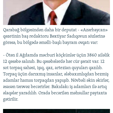
Qarabağ bölgəsindən daha bir deputat - «Azərbaycan»
qəzetinin baş redaktoru Bəxtiyar Sadıqovun sözlərinə
görəsə, bu bölgədə əməlli-başlı bayram ovqatı var:
- Ötən il Ağdamda məcburi köçkünlər üçün 3860 ailəlik
12 qəsəbə salınıb. Bu qəsəbələrdə hər cür şərait var. 12
sot torpaq sahəsi, işıq, qaz, artezian quyuları qazılıb.
Torpaq üçün darıxmış insanlar, ələbaxımlıqdan bezmiş
adamlar hamısı torpaqdan yapışıb. Növbəli əkin əkirlər,
əsasən tərəvəz becərirlər. Bakıdakı iş adamları ilə artıq
əlaqələr yaradılıb. Orada becərilən məhsullar paytaxta
gətirilir.