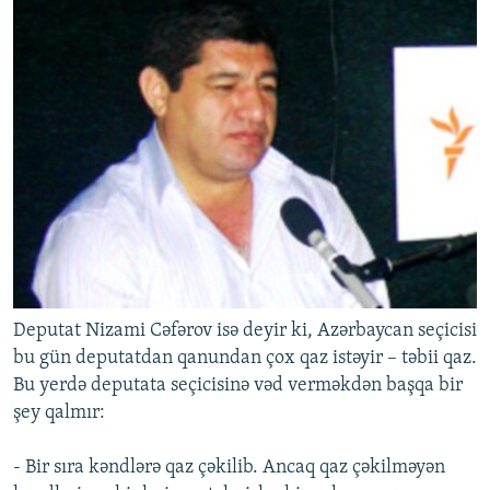
Deputat Nizami Cəfərov isə deyir ki, Azərbaycan seçicisi
bu gün deputatdan qanundan çox qaz istəyir – təbii qaz.
Bu yerdə deputata seçicisinə vəd verməkdən başqa bir
şey qalmır:
- Bir sıra kəndlərə qaz çəkilib. Ancaq qaz çəkilməyən