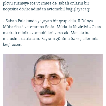
plovu süzməyə söz verməsə də, sabah onların bir
neçəsinə dövlət adından avtomobil bağışlayacaq:
- Sabah Balakəndə yaşayan bir qrup əlilə, II Dünya
Müharibəsi veteranına Sosial Müdafiə Nazirliyi «Oka»
markalı minik avtomobilləri verəcək. Mən də bu
mərasimə qatılacam. Bayram gününü öz seçicilərimlə
keçirəcəm.