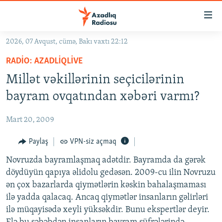
Keçid
linkləri
Əsas
2026, 07 Avqust, cümə, Bakı vaxtı 22:12
məzmuna
GÜNDƏM
RADIO: AZADLIQLIVE
qayıt
#İZAHLA
Əsas
Millət vəkillərinin seçicilərinin
KORRUPSIOMETR
naviqasiyaya
bayram ovqatından xəbəri varmı?
qayıt
#ƏSLINDƏ
Axtarışa
Mart 20, 2009
FƏRQƏ BAX
keç
QANUNI DOĞRU
Paylaş
VPN-siz açmaq
ARAŞDIRMA
Novruzda bayramlaşmaq adətdir. Bayramda da gərək
döydüyün qapıya əlidolu gedəsən. 2009-cu ilin Novruzu
MULTIMEDIA
ən çox bazarlarda qiymətlərin kəskin bahalaşmaması
RADIO ARXIV
VIDEO
ilə yadda qalacaq. Ancaq qiymətlər insanların gəlirləri
ilə müqayisədə xeyli yüksəkdir. Bunu ekspertlər deyir.
HAQQIMIZDA
FOTOQALEREYA
OXU ZALI