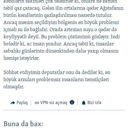
kəndlərin sakinləri çox tələsirlər ki, onlara nə zaman
təbii qaz çatacaq. Gələn ilin ortalarına qədər Ağstafanın
bütün kəndlərinin qazlaşdırılması nəzərdə tutulur.
Ancaq mənim seçildiyim bölgənin ən böyük problemi
içməli su ilə bağlıdır. Orada artezian suyu o qədər də
keyfiyyətli deyil. Bu problem çözümünü gözləyir. İndi
belədir ki, ac insan yoxdur. Ancaq təbii ki, insanlar
sabahkı günlərinin dünənkindən daha yaxşı olmasını
həmişə istəyirlər.
Söhbət etdiyimiz deputatlar onu da dedilər ki, ən
böyük arzuları problemsiz insanların təmsilçiləri
olmaqdır.
Paylaş
VPN-siz açmaq
Bizi izlə
Buna da bax: