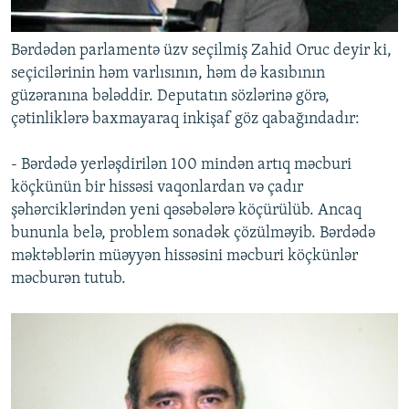
Bərdədən parlamentə üzv seçilmiş Zahid Oruc deyir ki,
seçicilərinin həm varlısının, həm də kasıbının
güzəranına bələddir. Deputatın sözlərinə görə,
çətinliklərə baxmayaraq inkişaf göz qabağındadır:
- Bərdədə yerləşdirilən 100 mindən artıq məcburi
köçkünün bir hissəsi vaqonlardan və çadır
şəhərciklərindən yeni qəsəbələrə köçürülüb. Ancaq
bununla belə, problem sonadək çözülməyib. Bərdədə
məktəblərin müəyyən hissəsini məcburi köçkünlər
məcburən tutub.