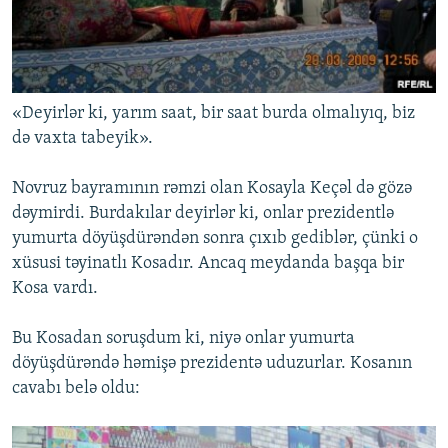
«Deyirlər ki, yarım saat, bir saat burda olmalıyıq, biz
də vaxta tabeyik».
Novruz bayramının rəmzi olan Kosayla Keçəl də gözə
dəymirdi. Burdakılar deyirlər ki, onlar prezidentlə
yumurta döyüşdürəndən sonra çıxıb gediblər, çünki o
xüsusi təyinatlı Kosadır. Ancaq meydanda başqa bir
Kosa vardı.
Bu Kosadan soruşdum ki, niyə onlar yumurta
döyüşdürəndə həmişə prezidentə uduzurlar. Kosanın
cavabı belə oldu: