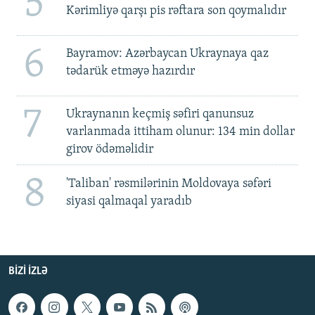
5
Kərimliyə qarşı pis rəftara son qoymalıdır
6
Bayramov: Azərbaycan Ukraynaya qaz
tədarük etməyə hazırdır
7
Ukraynanın keçmiş səfiri qanunsuz
varlanmada ittiham olunur: 134 min dollar
girov ödəməlidir
8
'Taliban' rəsmilərinin Moldovaya səfəri
siyasi qalmaqal yaradıb
BIZI IZLƏ