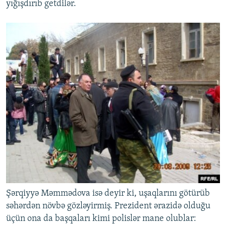
yığışdırıb getdilər.
Şərqiyyə Məmmədova isə deyir ki, uşaqlarını götürüb
səhərdən növbə gözləyirmiş. Prezident ərazidə olduğu
üçün ona da başqaları kimi polislər mane olublar: