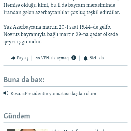
Həmişə olduğu kimi, bu il də bayram mərasimində
İrandan gələn azərbaycanlılar çoxluq təşkil edirdilər.
Yaz Azərbaycana martın 20-i saat 15.44-də gəlib.
Novruz bayramıyla bağlı martın 29-na qədər ölkədə
qeyri-iş günüdür.
Paylaş
VPN-siz açmaq
Bizi izlə
Buna da bax:
Kosa: «Prezidentin yumurtası daşdan olur»
Gündəm