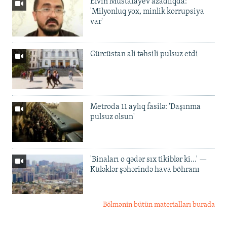
Elvin Mustafayev azadlıqda:
'Milyonluq yox, minlik korrupsiya
var'
Gürcüstan ali təhsili pulsuz etdi
Metroda 11 aylıq fasilə: 'Daşınma
pulsuz olsun'
'Binaları o qədər sıx tikiblər ki...' —
Küləklər şəhərində hava böhranı
Bölmənin bütün materialları burada