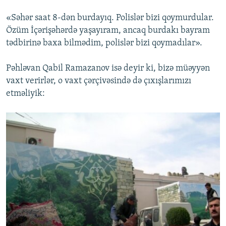
«Səhər saat 8-dən burdayıq. Polislər bizi qoymurdular.
Özüm İçərişəhərdə yaşayıram, ancaq burdakı bayram
tədbirinə baxa bilmədim, polislər bizi qoymadılar».
Pəhləvan Qabil Ramazanov isə deyir ki, bizə müəyyən
vaxt verirlər, o vaxt çərçivəsində də çıxışlarımızı
etməliyik: