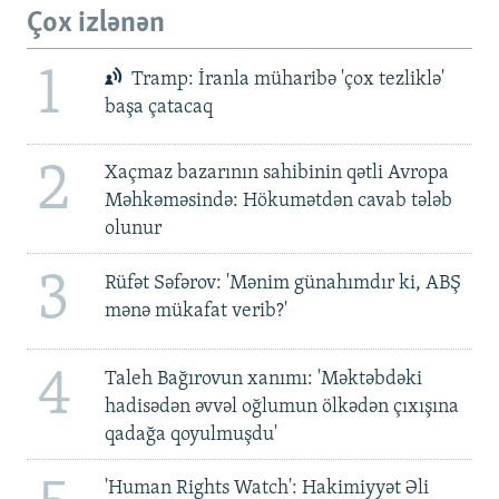
Çox izlənən
1
Tramp: İranla müharibə 'çox tezliklə'
başa çatacaq
2
Xaçmaz bazarının sahibinin qətli Avropa
Məhkəməsində: Hökumətdən cavab tələb
olunur
3
Rüfət Səfərov: 'Mənim günahımdır ki, ABŞ
mənə mükafat verib?'
4
Taleh Bağırovun xanımı: 'Məktəbdəki
hadisədən əvvəl oğlumun ölkədən çıxışına
qadağa qoyulmuşdu'
'Human Rights Watch': Hakimiyyət Əli