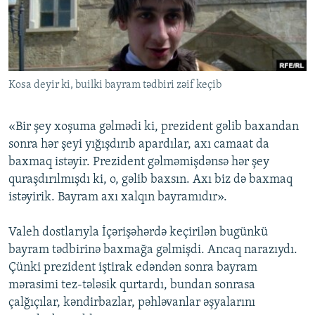
İNFOQRAFIKA
AZƏRBAYCAN ƏDƏBIYYATI KITABXANASI
MISSIYAMIZ
BIZI IZLƏ
KARIKATURA
İSLAM VƏ DEMOKRATIYA
PEŞƏ ETIKASI VƏ JURNALISTIKA STANDARTLARIMIZ
İZ - MƏDƏNIYYƏT PROQRAMI
MATERIALLARIMIZDAN ISTIFADƏ
Kosa deyir ki, builki bayram tədbiri zəif keçib
AZADLIQRADIOSU MOBIL TELEFONUNUZDA
RFE/RL-in bütün saytları
BIZIMLƏ ƏLAQƏ
«Bir şey xoşuma gəlmədi ki, prezident gəlib baxandan
XƏBƏR BÜLLETENLƏRIMIZ
sonra hər şeyi yığışdırıb apardılar, axı camaat da
baxmaq istəyir. Prezident gəlməmişdənsə hər şey
quraşdırılmışdı ki, o, gəlib baxsın. Axı biz də baxmaq
istəyirik. Bayram axı xalqın bayramıdır».
Valeh dostlarıyla İçərişəhərdə keçirilən bugünkü
bayram tədbirinə baxmağa gəlmişdi. Ancaq narazıydı.
Çünki prezident iştirak edəndən sonra bayram
mərasimi tez-tələsik qurtardı, bundan sonrasa
çalğıçılar, kəndirbazlar, pəhləvanlar əşyalarını