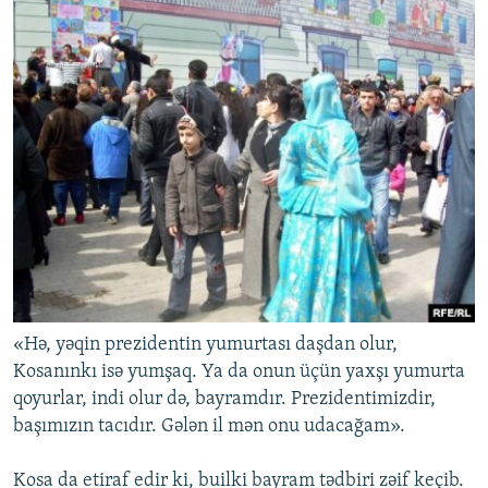
«Hə, yəqin prezidentin yumurtası daşdan olur,
Kosanınkı isə yumşaq. Ya da onun üçün yaxşı yumurta
qoyurlar, indi olur də, bayramdır. Prezidentimizdir,
başımızın tacıdır. Gələn il mən onu udacağam».
Kosa da etiraf edir ki, builki bayram tədbiri zəif keçib.