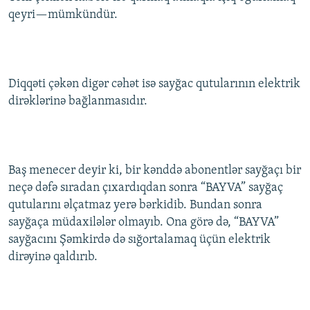
qeyri—mümkündür.
Diqqəti çəkən digər cəhət isə sayğac qutularının elektrik
dirəklərinə bağlanmasıdır.
Baş menecer deyir ki, bir kənddə abonentlər sayğaçı bir
neçə dəfə sıradan çıxardıqdan sonra “BAYVA” sayğaç
qutularını əlçatmaz yerə bərkidib. Bundan sonra
sayğaça müdaxilələr olmayıb. Ona görə də, “BAYVA”
sayğacını Şəmkirdə də sığortalamaq üçün elektrik
dirəyinə qaldırıb.