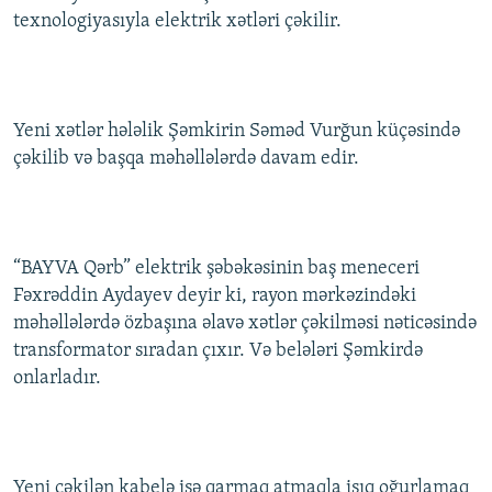
texnologiyasıyla elektrik xətləri çəkilir.
İNFOQRAFIKA
AZƏRBAYCAN ƏDƏBIYYATI KITABXANASI
MISSIYAMIZ
BIZI IZLƏ
KARIKATURA
İSLAM VƏ DEMOKRATIYA
PEŞƏ ETIKASI VƏ JURNALISTIKA STANDARTLARIMIZ
İZ - MƏDƏNIYYƏT PROQRAMI
MATERIALLARIMIZDAN ISTIFADƏ
Yeni xətlər hələlik Şəmkirin Səməd Vurğun küçəsində
AZADLIQRADIOSU MOBIL TELEFONUNUZDA
RFE/RL-in bütün saytları
çəkilib və başqa məhəllələrdə davam edir.
BIZIMLƏ ƏLAQƏ
XƏBƏR BÜLLETENLƏRIMIZ
“BAYVA Qərb” elektrik şəbəkəsinin baş meneceri
Fəxrəddin Aydayev deyir ki, rayon mərkəzindəki
məhəllələrdə özbaşına əlavə xətlər çəkilməsi nəticəsində
transformator sıradan çıxır. Və belələri Şəmkirdə
onlarladır.
Yeni çəkilən kabelə isə qarmaq atmaqla işıq oğurlamaq