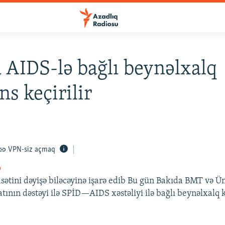
 AIDS-lə bağlı beynəlxalq
ns keçirilir
VPN-siz açmaq
o
asətini dəyişə biləcəyinə işarə edib Bu gün Bakıda BMT v
atının dəstəyi ilə SPİD—AIDS xəstəliyi ilə bağlı beynəlxalq 