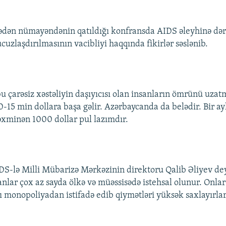
kədən nümayəndənin qatıldığı konfransda AIDS əleyhinə də
cuzlaşdırılmasının vacibliyi haqqında fikirlər səslənib.
u çarəsiz xəstəliyin daşıyıcısı olan insanların ömrünü uzat
0-15 min dollara başa gəlir. Azərbaycanda da belədir. Bir ay
əxminən 1000 dollar pul lazımdır.
S-lə Milli Mübarizə Mərkəzinin direktoru Qalib Əliyev dey
nlar çox az sayda ölkə və müəssisədə istehsal olunur. Onlar
ı monopoliyadan istifadə edib qiymətləri yüksək saxlayırlar