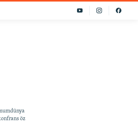
ə Ümumdünya
konfrans öz