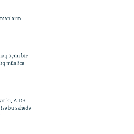
rmanların
maq üçün bir
lıq müalicə
ir ki, AIDS
 isə bu sahədə
.