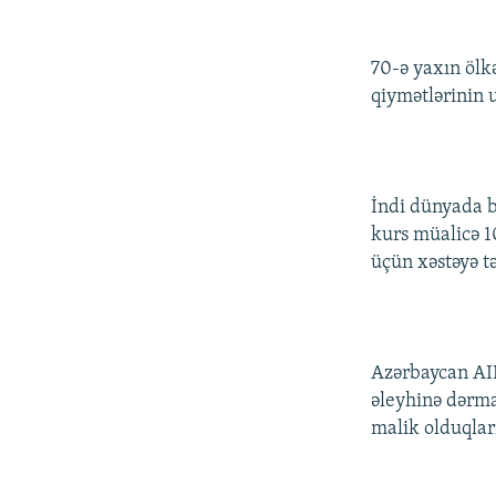
İNFOQRAFIKA
AZƏRBAYCAN ƏDƏBIYYATI KITABXANASI
MISSIYAMIZ
KARIKATURA
İSLAM VƏ DEMOKRATIYA
PEŞƏ ETIKASI VƏ JURNALISTIKA
STANDARTLARIMIZ
70-ə yaxın öl
İZ - MƏDƏNIYYƏT PROQRAMI
qiymətlərinin u
MATERIALLARIMIZDAN ISTIFADƏ
AZADLIQRADIOSU MOBIL TELEFONUNUZDA
BIZIMLƏ ƏLAQƏ
İndi dünyada b
XƏBƏR BÜLLETENLƏRIMIZ
kurs müalicə 1
üçün xəstəyə t
Azərbaycan AID
əleyhinə dərma
malik olduqlar