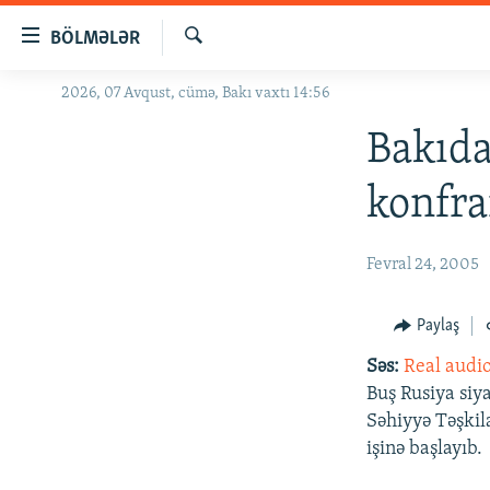
Keçid
BÖLMƏLƏR
linkləri
Axtar
Əsas
2026, 07 Avqust, cümə, Bakı vaxtı 14:56
GÜNDƏM
məzmuna
#İZAHLA
Bakıda
qayıt
Əsas
KORRUPSIOMETR
konfra
naviqasiyaya
#ƏSLINDƏ
qayıt
Axtarışa
FƏRQƏ BAX
Fevral 24, 2005
keç
QANUNI DOĞRU
Paylaş
ARAŞDIRMA
Səs:
Real audi
MULTIMEDIA
Buş Rusiya siy
RADIO ARXIV
VIDEO
Səhiyyə Təşkil
işinə başlayıb.
HAQQIMIZDA
FOTOQALEREYA
OXU ZALI