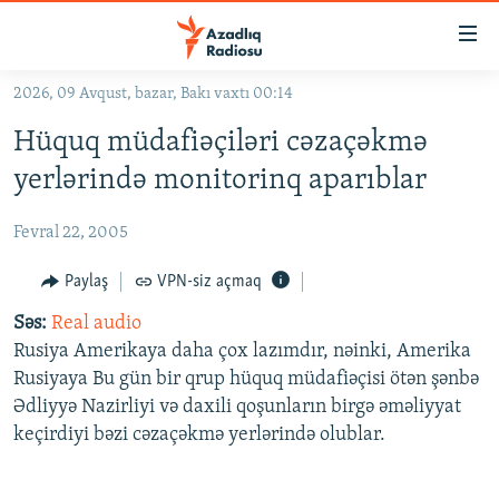
Keçid
linkləri
Əsas
2026, 09 Avqust, bazar, Bakı vaxtı 00:14
məzmuna
GÜNDƏM
Hüquq müdafiəçiləri cəzaçəkmə
qayıt
#İZAHLA
Əsas
yerlərində monitorinq aparıblar
KORRUPSIOMETR
naviqasiyaya
qayıt
Fevral 22, 2005
#ƏSLINDƏ
Axtarışa
FƏRQƏ BAX
Paylaş
VPN-siz açmaq
keç
QANUNI DOĞRU
Səs:
Real audio
Rusiya Amerikaya daha çox lazımdır, nəinki, Amerika
ARAŞDIRMA
Rusiyaya Bu gün bir qrup hüquq müdafiəçisi ötən şənbə
MULTIMEDIA
Ədliyyə Nazirliyi və daxili qoşunların birgə əməliyyat
keçirdiyi bəzi cəzaçəkmə yerlərində olublar.
RADIO ARXIV
VIDEO
HAQQIMIZDA
FOTOQALEREYA
OXU ZALI