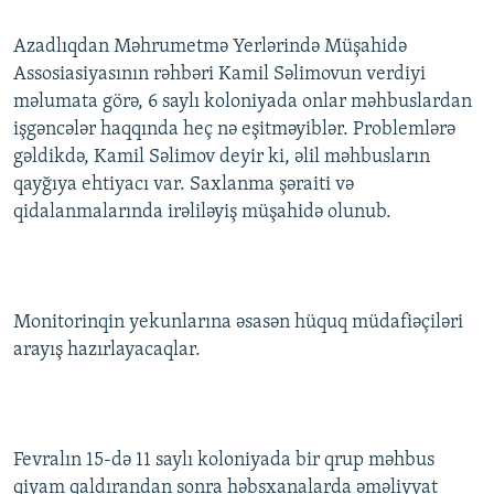
İNFOQRAFIKA
AZƏRBAYCAN ƏDƏBIYYATI KITABXANASI
MISSIYAMIZ
BIZI IZLƏ
Azadlıqdan Məhrumetmə Yerlərində Müşahidə
KARIKATURA
İSLAM VƏ DEMOKRATIYA
PEŞƏ ETIKASI VƏ JURNALISTIKA STANDARTLARIMIZ
Assosiasiyasının rəhbəri Kamil Səlimovun verdiyi
məlumata görə, 6 saylı koloniyada onlar məhbuslardan
İZ - MƏDƏNIYYƏT PROQRAMI
MATERIALLARIMIZDAN ISTIFADƏ
işgəncələr haqqında heç nə eşitməyiblər. Problemlərə
AZADLIQRADIOSU MOBIL TELEFONUNUZDA
RFE/RL-in bütün saytları
gəldikdə, Kamil Səlimov deyir ki, əlil məhbusların
BIZIMLƏ ƏLAQƏ
qayğıya ehtiyacı var. Saxlanma şəraiti və
qidalanmalarında irəliləyiş müşahidə olunub.
XƏBƏR BÜLLETENLƏRIMIZ
Monitorinqin yekunlarına əsasən hüquq müdafiəçiləri
arayış hazırlayacaqlar.
Fevralın 15-də 11 saylı koloniyada bir qrup məhbus
qiyam qaldırandan sonra həbsxanalarda əməliyyat