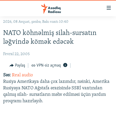
Keçid
linkləri
Əsas
2026, 08 Avqust, şənbə, Bakı vaxtı 10:40
məzmuna
GÜNDƏM
NATO köhnəlmiş silah-sursatın
qayıt
#İZAHLA
Əsas
ləğvində kömək edəcək
KORRUPSIOMETR
naviqasiyaya
qayıt
Fevral 22, 2005
#ƏSLINDƏ
Axtarışa
FƏRQƏ BAX
Paylaş
VPN-siz açmaq
keç
QANUNI DOĞRU
Səs:
Real audio
Rusiya Amerikaya daha çox lazımdır, nəinki, Amerika
ARAŞDIRMA
Rusiyaya NATO Ağstafa ərazisində SSRİ vaxtından
MULTIMEDIA
qalmış silah- sursatların məhv edilməsi üçün yardım
proqramı hazırlayıb.
RADIO ARXIV
VIDEO
HAQQIMIZDA
FOTOQALEREYA
OXU ZALI