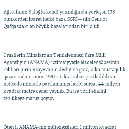
İNFOQRAFIKA
AZƏRBAYCAN ƏDƏBIYYATI KITABXANASI
MISSIYAMIZ
BIZI IZLƏ
Ağstafanın Saloğlu kəndi yaxınlığında yerləşən 138
KARIKATURA
İSLAM VƏ DEMOKRATIYA
PEŞƏ ETIKASI VƏ JURNALISTIKA STANDARTLARIMIZ
bunkerdən ibarət hərbi baza SSRİ—nin Cənubi
Qafqazdakı ən böyük bazalarından biri olub.
İZ - MƏDƏNIYYƏT PROQRAMI
MATERIALLARIMIZDAN ISTIFADƏ
AZADLIQRADIOSU MOBIL TELEFONUNUZDA
RFE/RL-in bütün saytları
BIZIMLƏ ƏLAQƏ
Ərazilərin Minalardan Təmizlənməsi üzrə Milli
XƏBƏR BÜLLETENLƏRIMIZ
Agentliyin (ANAMA) ictimaiyyətlə əlaqələr şöbəsinin
rəhbəri Şirin Rzayevanın dediyinə görə, ölkə müstəqillik
qazanandan sonra, 1991-ci ildə anbar partladılıb və
nəticədə minlərlə partlamamış hərbi sursat 44 milyon
kvadrat metrə qədər yayılıb. Bu isə yerli əhalini
təhlükəyə məruz qoyur.
Ötən il ANAMA-nın mütəxəssisləri 1 milyon kvadrat