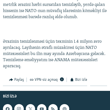
metrlik ərazini hərbi sursatdan təmizləyib, yerdə qalan
hissənin isə NATO-nun müvafiq idarəsinin köməkliyi ilə
təmizlənməsi barədə razılıq əldə olunub.
Ərazinin təmizlənməsi üçün təxminin 1.4 milyon avro
ayrılacaq. Layihənin ətraflı müzakirəsi üçün NATO
mütəxəssisləri bu ilin may ayında Azərbaycana gələcək.
Təmizləmə əməliyyatını isə ANAMA mütəxəssisləri
aparacaq.
Paylaş
VPN-siz açmaq
Bizi izlə
BIZI IZLƏ