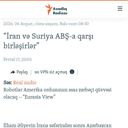
Keçid
linkləri
Əsas
2026, 06 Avqust, cümə axşamı, Bakı vaxtı 08:30
məzmuna
GÜNDƏM
“İran və Suriya ABŞ-a qarşı
qayıt
#İZAHLA
Əsas
birləşirlər”
KORRUPSIOMETR
naviqasiyaya
qayıt
Fevral 17, 2005
#ƏSLINDƏ
Axtarışa
FƏRQƏ BAX
Paylaş
VPN-siz açmaq
keç
QANUNI DOĞRU
Səs:
Real audio
Robotlar Amerika ordusunun əsas zərbəçi qüvvəsi
ARAŞDIRMA
olacaq --“Eurasia View”
MULTIMEDIA
RADIO ARXIV
VIDEO
HAQQIMIZDA
FOTOQALEREYA
OXU ZALI
İlham Əliyevin İrana səfərindən sonra Azərbaycan