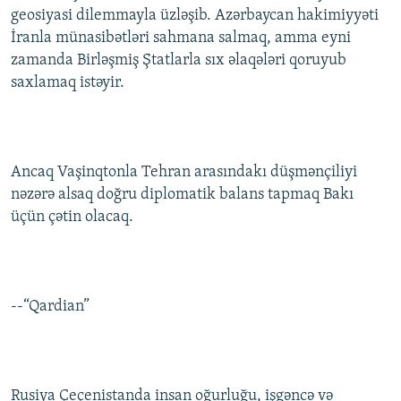
geosiyasi dilemmayla üzləşib. Azərbaycan hakimiyyəti
İNFOQRAFIKA
AZƏRBAYCAN ƏDƏBIYYATI KITABXANASI
MISSIYAMIZ
BIZI IZLƏ
İranla münasibətləri sahmana salmaq, amma eyni
KARIKATURA
İSLAM VƏ DEMOKRATIYA
PEŞƏ ETIKASI VƏ JURNALISTIKA STANDARTLARIMIZ
zamanda Birləşmiş Ştatlarla sıx əlaqələri qoruyub
saxlamaq istəyir.
İZ - MƏDƏNIYYƏT PROQRAMI
MATERIALLARIMIZDAN ISTIFADƏ
AZADLIQRADIOSU MOBIL TELEFONUNUZDA
RFE/RL-in bütün saytları
BIZIMLƏ ƏLAQƏ
Ancaq Vaşinqtonla Tehran arasındakı düşmənçiliyi
XƏBƏR BÜLLETENLƏRIMIZ
nəzərə alsaq doğru diplomatik balans tapmaq Bakı
üçün çətin olacaq.
--“Qardian”
Rusiya Çeçenistanda insan oğurluğu, işgəncə və