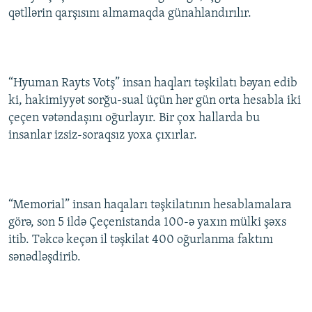
qətllərin qarşısını almamaqda günahlandırılır.
“Hyuman Rayts Votş” insan haqları təşkilatı bəyan edib
ki, hakimiyyət sorğu-sual üçün hər gün orta hesabla iki
çeçen vətəndaşını oğurlayır. Bir çox hallarda bu
insanlar izsiz-soraqsız yoxa çıxırlar.
“Memorial” insan haqaları təşkilatının hesablamalara
görə, son 5 ildə Çeçenistanda 100-ə yaxın mülki şəxs
itib. Təkcə keçən il təşkilat 400 oğurlanma faktını
sənədləşdirib.