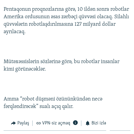
Pentaqonun proqnozlarına görə, 10 ildən sonra robotlar
Amerika ordusunun əsas zərbəçi qüvvəsi olacaq. Silahlı
qüvvələrin robotlaşdırılmasına 127 milyard dollar
ayrılacaq.
Mütəxəssislərin sözlərinə görə, bu robotlar insanlar
kimi görünəcəklər.
Amma “robot düşməni özününkündən necə
fərqləndirəcək” sualı açıq qalır.
Paylaş
VPN-siz açmaq
Bizi izlə