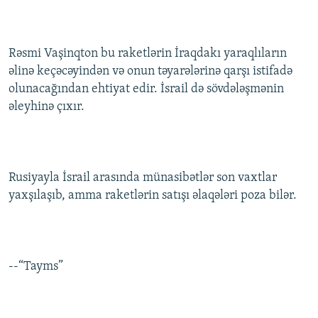
Rəsmi Vaşinqton bu raketlərin İraqdakı yaraqlıların
əlinə keçəcəyindən və onun təyarələrinə qarşı istifadə
olunacağından ehtiyat edir. İsrail də sövdələşmənin
əleyhinə çıxır.
Rusiyayla İsrail arasında münasibətlər son vaxtlar
yaxşılaşıb, amma raketlərin satışı əlaqələri poza bilər.
--“Tayms”