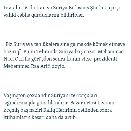
Fevralın 16-da İran və Suriya Birləşmiş Ştatlara qarşı
vahid cəbhə qurduqlarını bildiriblər.
“Biz Suriyaya təhlükələrə sinə gəlməkdə kömək etməyə
hazırıq”. Bunu Tehranda Suriya baş naziri Məhəmməd
Naci Otri ilə görüşdən sonra İranın vitse-prezidenti
Məhəmməd Rza Arifi deyib.
Vaşinqton çoxdandır Suriyanı terrorçuları
sığındırmaqda günahlandırır. Bazar ertəsi Livanın
keçmiş baş naziri Rafiq Həririnin qətlindən sonra
ittihamların kəsəri daha da artıb.