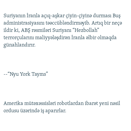
Suriyanın İranla açıq-aşkar çiyin-çiyinə durması Buş
administrasiyasını təəccübləndirməyib. Artıq bir neçə
ildir ki, ABŞ rəsmiləri Suriyanı “Hezbollah”
terrorçularını maliyyələşdirən İranla əlbir olmaqda
günahlandırır.
--“Nyu York Tayms”
Amerika mütəxəssisləri robotlardan ibarət yeni nəsil
ordusu üzərində iş aparırlar.