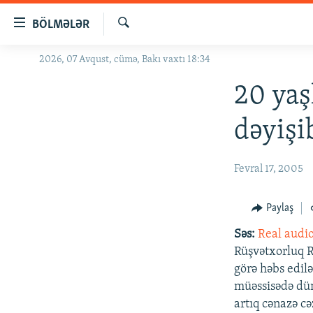
Keçid
BÖLMƏLƏR
linkləri
Axtar
Əsas
2026, 07 Avqust, cümə, Bakı vaxtı 18:34
GÜNDƏM
məzmuna
#İZAHLA
20 yaş
qayıt
Əsas
KORRUPSIOMETR
dəyişi
naviqasiyaya
#ƏSLINDƏ
qayıt
Axtarışa
FƏRQƏ BAX
Fevral 17, 2005
keç
QANUNI DOĞRU
Paylaş
ARAŞDIRMA
Səs:
Real audi
MULTIMEDIA
Rüşvətxorluq R
RADIO ARXIV
VIDEO
görə həbs edilə
müəssisədə dün
HAQQIMIZDA
FOTOQALEREYA
OXU ZALI
artıq cənazə c