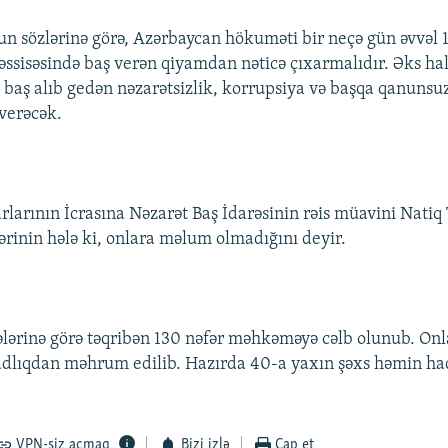
 sözlərinə görə, Azərbaycan hökuməti bir neçə gün əvvəl 11
sisəsində baş verən qiyamdan nəticə çıxarmalıdır. Əks ha
baş alıb gedən nəzarətsizlik, korrupsiya və başqa qanunsu
 verəcək.
arının İcrasına Nəzarət Baş İdarəsinin rəis müavini Natiq 
rinin hələ ki, onlara məlum olmadığını deyir.
lərinə görə təqribən 130 nəfər məhkəməyə cəlb olunub. Onl
zadlıqdan məhrum edilib. Hazırda 40-a yaxın şəxs həmin had
VPN-siz açmaq
Bizi izlə
Çap et