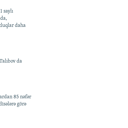
 saylı
lda,
zluqlar daha
Talıbov da
ardan 85 nəfər
isələrə görə