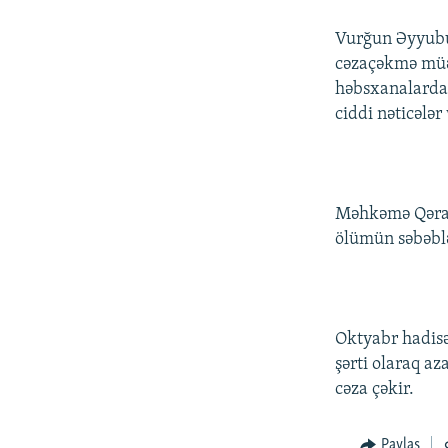
Vurğun Əyyubun
cəzaçəkmə müəs
həbsxanalarda 
ciddi nəticələr
Məhkəmə Qərarl
ölümün səbəblə
Oktyabr hadisə
şərti olaraq a
cəza çəkir.
Paylaş