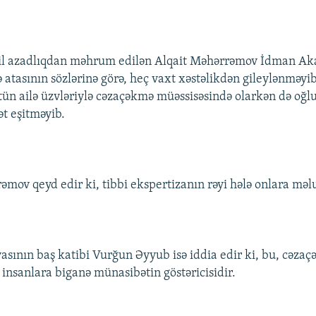
l azadlıqdan məhrum edilən Alqait Məhərrəmov İdman Ak
ə atasının sözlərinə görə, heç vaxt xəstəlikdən gileylənməyi
ütün ailə üzvləriylə cəzaçəkmə müəssisəsində olarkən də oğ
ət eşitməyib.
əmov qeyd edir ki, tibbi ekspertizanın rəyi hələ onlara məl
asının baş katibi Vurğun Əyyub isə iddia edir ki, bu, cəza
 insanlara biganə münasibətin göstəricisidir.