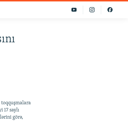
ını
n toqquşmalara
i 17 saylı
ərini görə,