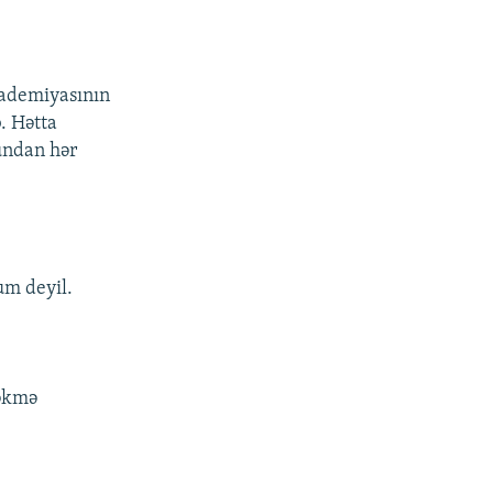
ademiyasının
b. Hətta
lundan hər
um deyil.
çəkmə