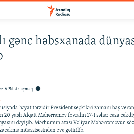
lı gənc həbsxanada dünyas
b
VPN-siz açmaq
o
usiyada həyat tərzidir Prezident seçkiləri zamanı baş verə
n 20 yaşlı Alqait Məhərrəmov fevralın 17-i səhər cəza çəkdiy
yasını dəyişib. Mərhumun atası Vəliyar Məhərrəmovun sözl
əzaçəkmə müəssisəsindən evə gətirilib.