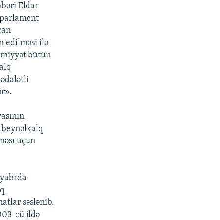
bəri Eldar
k parlament
can
n edilməsi ilə
kimiyyət bütün
alq
ədalətli
ər».
yasının
ıq beynəlxalq
lməsi üçün
oyabrda
lq
atlar səslənib.
003-cü ildə