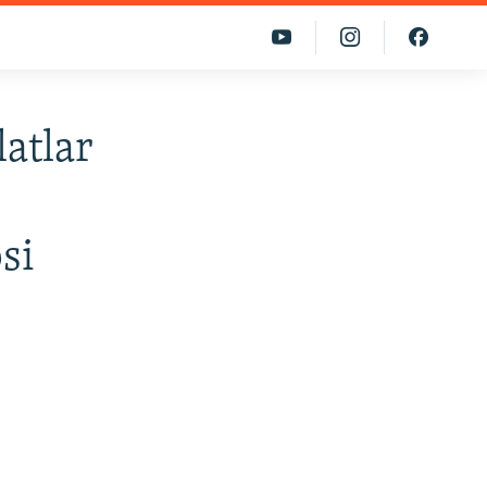
atlar
si