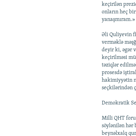
keçirilən prezi
onların heç bi
yanaşmıram.»
Əli Quliyevin f
verməklə məşğu
deyir ki, əgər
keçirilməsi m
təziqlər edilm
prosesdə iştir
hakimiyyətin n
seçkilərindən 
Demokratik Seç
Milli QHT foru
söylənilən hər 
beynəlxalq qur