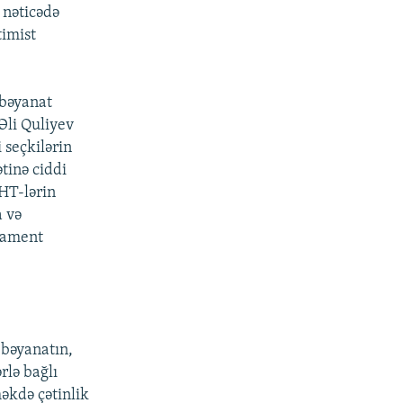
 nəticədə
timist
 bəyanat
Əli Quliyev
 seçkilərin
inə ciddi
HT-lərin
a və
rlament
 bəyanatın,
rlə bağlı
əkdə çətinlik