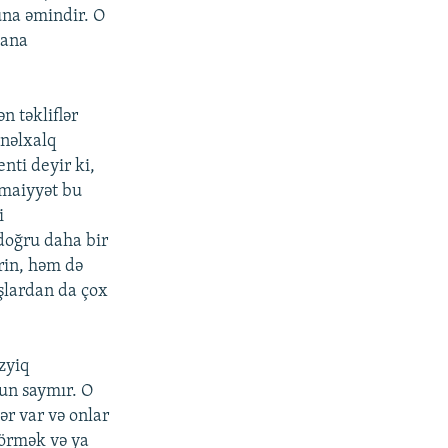
una əmindir. O
lana
n təkliflər
ynəlxalq
nti deyir ki,
imaiyyət bu
i
doğru daha bir
rin, həm də
aşlardan da çox
zyiq
un saymır. O
ər var və onlar
görmək və ya