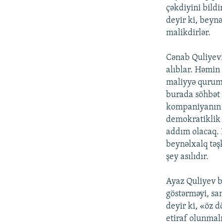
çəkdiyini bild
deyir ki, beyn
malikdirlər.
Cənab Quliyevin
alıblar. Həmin 
maliyyə quruml
burada söhbət 
kompaniyanın ş
demokratiklik 
addım olacaq.
beynəlxalq təşk
şey asılıdır.
Ayaz Quliyev b
göstərməyi, sa
deyir ki, «öz d
etiraf olunmalı