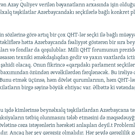
irən Azay Quliyev verilən bəyanatların arxasında işin olduğ
əlxalq təşkilatlar Azərbaycandakı seçkilərlə bağlı konkret p
 sözlərinə görə artıq bir çox QHT-lər seçki ilə bağlı müəyyə
təkliflərə hətta Azərbaycanda fəaliyyət göstərən bir sıra be
arı və fondlar da qoşulublar. Milli QHT forumunun prezide
əsasən texniki əməkdaşlıqdan gedir və yaxın vaxtlarda ict
ahidi olacaq. Onun fikrincə «qarşıdakı parlament seçkilər
baxımından özündən əvvəlkilərdən fərqlənəcək. Bu irəliyə 
 Bunu etmək üçünsə, həm dövlət qurumlarının, həm QHT-lə
ilatların birgə səyinə böyük ehtiyac var. Əlbəttə ki vətənd
u işdə kimlərinsə beynəlxalq təşkilatlardan Azərbaycana tə
nksiyaların tətbiq olunmasını tələb etməsini də məqsədəuyğ
övlətinə cəza istəyənlərin hərəkəti anlaşılan deyil.t Probleml
dır. Ancaq hər şey qərəzsiz olmalıdır. Hər şeydə qərəzlilik 