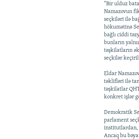
İNFOQRAFIKA
AZƏRBAYCAN ƏDƏBIYYATI KITABXANASI
MISSIYAMIZ
“Bir ulduz bat
Namazovun fikr
KARIKATURA
İSLAM VƏ DEMOKRATIYA
PEŞƏ ETIKASI VƏ JURNALISTIKA
STANDARTLARIMIZ
seçkiləri ilə 
İZ - MƏDƏNIYYƏT PROQRAMI
hökumətinə Seçk
MATERIALLARIMIZDAN ISTIFADƏ
bağlı ciddi tə
AZADLIQRADIOSU MOBIL TELEFONUNUZDA
bunların yaln
təşkilatların ə
BIZIMLƏ ƏLAQƏ
seçkilər keçiril
XƏBƏR BÜLLETENLƏRIMIZ
Eldar Namazovu
təklifləri ilə 
təşkilatlar QH
konkret işlər g
Demokratik Seç
parlament seçk
institutlardan
Ancaq bu bəyan