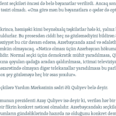
dent seçkiləri öncəsi də belə bəyanatlar verilirdi. Ancaq son
r təsiri olmadı. «Ona görə mən bu bəyanatlara o qədər də op
ikrincə, həmişəki kimi beynəlxalq təşkilatlar hələ ki, yalnız
ldurlar. Bu prosesdən ciddi heç nə gözləmədiyini bildirən 
 vəziyyət bu cür davam edərsə, Azərbaycanda azad və ədalətli
ümkün olmayacaq. «Nəticə olması üçün Azərbaycan hökumət
əlidir. Normal seçki üçün demokratik mühit yaradılmasa, Q
akına qoyulan qadağa aradan qaldırılmasa, ictimai televiziy
əzarətində olmayan digər telekanallar yaradılmasa bu pa
çox şey gözləməyə heç bir əsas yoxdur».
kilərə Yardım Mərkəzinin sədri Əli Quliyev belə deyir.
munun prezidenti Azay Quliyev isə deyir ki, verilən hər bir
bir fikrin konkret nəticəsi olmalıdır. Azərbaycandakı seçkilə
umların gündəliklərində hazırda nə olduğunu konkret dem