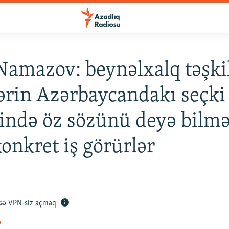
Namazov: beynəlxalq təşkil
rin Azərbaycandakı seçki
ində öz sözünü deyə bilmə
onkret iş görürlər
VPN-siz açmaq
o