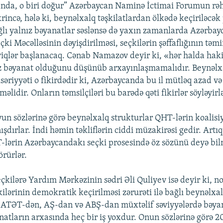
anda, o biri doğur” Azərbaycan Naminə İctimai Forumun rəh
incə, hələ ki, beynəlxalq təşkilatlardan ölkədə keçiriləcə
bağlı yalnız bəyanatlar səslənsə də yaxın zamanlarda Azərbay
i Məcəlləsinin dəyişdirilməsi, seçkilərin şəffaflığının təmi
zyiqlər başlanacaq. Cənab Namazov deyir ki, «hər halda ha
ız bəyanat olduğunu düşünüb arxayınlaşmamalıdır. Beynəlx
ksəriyyəti o fikirdədir ki, Azərbaycanda bu il mütləq azad və 
məlidir. Onların təmsilçiləri bu barədə qəti fikirlər söyləyirl
n sözlərinə görə beynəlxalq strukturlar QHT-lərin koalisi
tanışdırlar. İndi həmin təkliflərin ciddi müzakirəsi gedir. Art
T-lərin Azərbaycandakı seçki prosesində öz sözünü deyə bi
örürlər.
kilərə Yardım Mərkəzinin sədri Əli Quliyev isə deyir ki, n
ilərinin demokratik keçirilməsi zərurəti ilə bağlı beynəlxa
, ATƏT-dən, AŞ-dan və ABŞ-dan müxtəlif səviyyələrdə bəyan
atların arxasında heç bir iş yoxdur. Onun sözlərinə görə 2