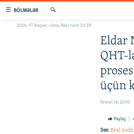
Keçid
BÖLMƏLƏR
linkləri
Axtar
Əsas
2026, 07 Avqust, cümə, Bakı vaxtı 20:28
GÜNDƏM
məzmuna
#İZAHLA
Eldar 
qayıt
Əsas
KORRUPSIOMETR
QHT-lə
naviqasiyaya
#ƏSLINDƏ
qayıt
proses
Axtarışa
FƏRQƏ BAX
keç
QANUNI DOĞRU
üçün k
ARAŞDIRMA
MULTIMEDIA
Fevral 14, 2005
RADIO ARXIV
VIDEO
Paylaş
HAQQIMIZDA
FOTOQALEREYA
OXU ZALI
Səs:
Real audi