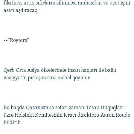
fikrincə, artıq sıfırların silinməsi mühasibat və uçot işini
asanlaşdıracaq.
--“Röyters”
Qərb Orta Asiya ölkələrində insan haqları ilə bağlı
vəziyyətin pisləşməsinə məhəl qoymur.
Bu haqda Qazaxıstana səfəri zamanı İnsan Hüquqları
üzrə Helsinki Komitəsinin icraçı direktoru Aaron Rouds
bildirib.