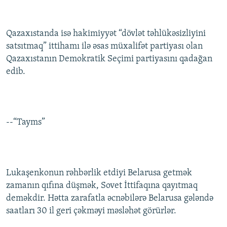
Qazaxıstanda isə hakimiyyət “dövlət təhlükəsizliyini
satsıtmaq” ittihamı ilə əsas müxalifət partiyası olan
Qazaxıstanın Demokratik Seçimi partiyasını qadağan
edib.
--“Tayms”
Lukaşenkonun rəhbərlik etdiyi Belarusa getmək
zamanın qıfına düşmək, Sovet İttifaqına qayıtmaq
deməkdir. Hətta zarafatla əcnəbilərə Belarusa gələndə
saatları 30 il geri çəkməyi məsləhət görürlər.