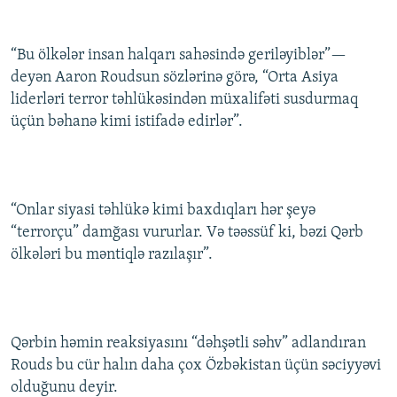
“Bu ölkələr insan halqarı sahəsində geriləyiblər”—
deyən Aaron Roudsun sözlərinə görə, “Orta Asiya
liderləri terror təhlükəsindən müxalifəti susdurmaq
üçün bəhanə kimi istifadə edirlər”.
“Onlar siyasi təhlükə kimi baxdıqları hər şeyə
“terrorçu” damğası vururlar. Və təəssüf ki, bəzi Qərb
ölkələri bu məntiqlə razılaşır”.
Qərbin həmin reaksiyasını “dəhşətli səhv” adlandıran
Rouds bu cür halın daha çox Özbəkistan üçün səciyyəvi
olduğunu deyir.