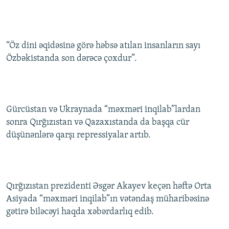
“Öz dini əqidəsinə görə həbsə atılan insanların sayı
Özbəkistanda son dərəcə çoxdur”.
Gürcüstan və Ukraynada “məxməri inqilab”lardan
sonra Qırğızıstan və Qazaxıstanda da başqa cür
düşünənlərə qarşı repressiyalar artıb.
Qırğızıstan prezidenti Əsgər Akayev keçən həftə Orta
Asiyada “məxməri inqilab”ın vətəndaş müharibəsinə
gətirə biləcəyi haqda xəbərdarlıq edib.