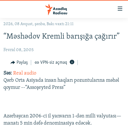
Keçid
linkləri
Əsas
2026, 08 Avqust, şənbə, Bakı vaxtı 21:11
məzmuna
GÜNDƏM
“Məshədov Kremli barışığa çağırır”
qayıt
#İZAHLA
Əsas
Fevral 08, 2005
KORRUPSIOMETR
naviqasiyaya
qayıt
#ƏSLINDƏ
Paylaş
VPN-siz açmaq
Axtarışa
FƏRQƏ BAX
keç
Səs:
Real audio
Qərb Orta Asiyada insan haqları pozuntularına məhəl
QANUNI DOĞRU
qoymur --“Assoşeyted Press”
ARAŞDIRMA
MULTIMEDIA
RADIO ARXIV
VIDEO
Azərbaycan 2006-ci il yanvarın 1-dən milli valyutası—
HAQQIMIZDA
manatı 5 min dəfə denominasiya edəcək.
FOTOQALEREYA
OXU ZALI