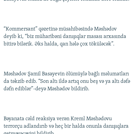
“Kommersant” qəzetinə müsahibəsində Məshədov
deyib ki, “biz müharibəni danışıqlar masası arxasında
bitirə bilərik. Əks halda, qan hələ çox töküləcək”.
Məshədov Şamil Basayevin ölümüylə bağlı məlumatları
da təkzib edib. “Son altı ildə artıq onu beş və ya altı dəfə
dəfn ediblər”-deyə Məshədov bildirib.
Bəyanata cəld reaksiya verən Kreml Məshədovu
terrorçu adlandırıb və heç bir halda onunla danışıqlara
getməyəcəyini bildirib.