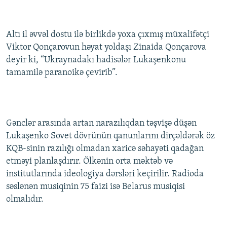
Altı il əvvəl dostu ilə birlikdə yoxa çıxmış müxalifətçi
Viktor Qonçarovun həyat yoldaşı Zinaida Qonçarova
deyir ki, “Ukraynadakı hadisələr Lukaşenkonu
tamamilə paranoikə çevirib”.
Gənclər arasında artan narazılıqdan təşvişə düşən
Lukaşenko Sovet dövrünün qanunlarını dirçəldərək öz
KQB-sinin razılığı olmadan xaricə səhayəti qadağan
etməyi planlaşdırır. Ölkənin orta məktəb və
institutlarında ideologiya dərsləri keçirilir. Radioda
səslənən musiqinin 75 faizi isə Belarus musiqisi
olmalıdır.