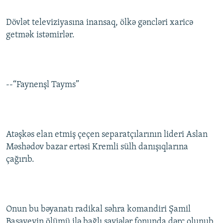
Dövlət televiziyasına inansaq, ölkə gəncləri xaricə
getmək istəmirlər.
--“Faynenşl Tayms”
Atəşkəs elan etmiş çeçen separatçılarının lideri Aslan
Məshədov bazar ertəsi Kremli sülh danışıqlarına
çağırıb.
Onun bu bəyanatı radikal səhra komandiri Şamil
Basayevin ölümü ilə bağlı şayiələr fonunda dərc olunub.