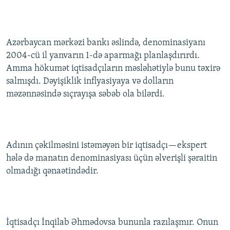
İNFOQRAFIKA
AZƏRBAYCAN ƏDƏBIYYATI KITABXANASI
MISSIYAMIZ
BIZI IZLƏ
KARIKATURA
İSLAM VƏ DEMOKRATIYA
PEŞƏ ETIKASI VƏ JURNALISTIKA STANDARTLARIMIZ
Azərbaycan mərkəzi bankı əslində, denominasiyanı
İZ - MƏDƏNIYYƏT PROQRAMI
MATERIALLARIMIZDAN ISTIFADƏ
2004-cü il yanvarın 1-də aparmağı planlaşdırırdı.
AZADLIQRADIOSU MOBIL TELEFONUNUZDA
RFE/RL-in bütün saytları
Amma hökumət iqtisadçıların məsləhətiylə bunu təxirə
salmışdı. Dəyişiklik inflyasiyaya və dolların
BIZIMLƏ ƏLAQƏ
məzənnəsində sıçrayışa səbəb ola bilərdi.
XƏBƏR BÜLLETENLƏRIMIZ
Adının çəkilməsini istəməyən bir iqtisadçı—ekspert
hələ də manatın denominasiyası üçün əlverişli şəraitin
olmadığı qənaətindədir.
İqtisadçı İnqilab Əhmədovsa bununla razılaşmır. Onun