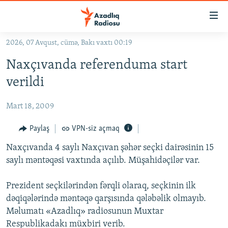
Keçid
linkləri
Əsas
2026, 07 Avqust, cümə, Bakı vaxtı 00:19
məzmuna
GÜNDƏM
Naxçıvanda referenduma start
qayıt
#İZAHLA
Əsas
verildi
KORRUPSIOMETR
naviqasiyaya
qayıt
Mart 18, 2009
#ƏSLINDƏ
Axtarışa
FƏRQƏ BAX
Paylaş
VPN-siz açmaq
keç
QANUNI DOĞRU
Naxçıvanda 4 saylı Naxçıvan şəhər seçki dairəsinin 15
saylı məntəqəsi vaxtında açılıb. Müşahidəçilər var.
ARAŞDIRMA
MULTIMEDIA
Prezident seçkilərindən fərqli olaraq, seçkinin ilk
dəqiqələrində məntəqə qarşısında qələbəlik olmayıb.
RADIO ARXIV
VIDEO
Məlumatı «Azadlıq» radiosunun Muxtar
HAQQIMIZDA
FOTOQALEREYA
OXU ZALI
Respublikadakı müxbiri verib.