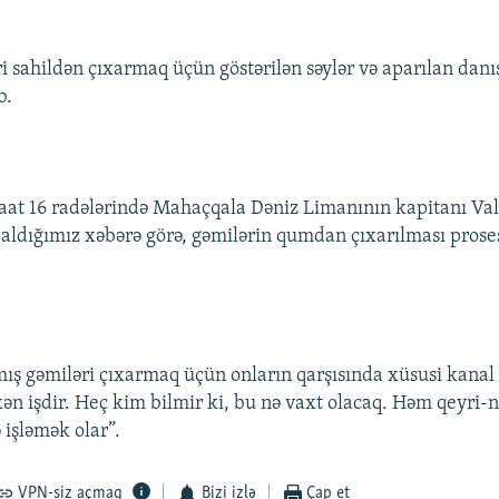
i sahildən çıxarmaq üçün göstərilən səylər və aparılan danış
b.
saat 16 radələrində Mahaçqala Dəniz Limanının kapitanı Va
ldığımız xəbərə görə, gəmilərin qumdan çıxarılması prose
ş gəmiləri çıxarmaq üçün onların qarşısında xüsusi kanal 
kən işdir. Heç kim bilmir ki, bu nə vaxt olacaq. Həm qeyri
 işləmək olar”.
VPN-siz açmaq
Bizi izlə
Çap et