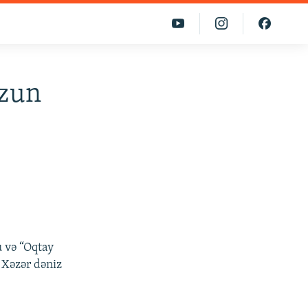
uzun
 və “Oqtay
 Xəzər dəniz