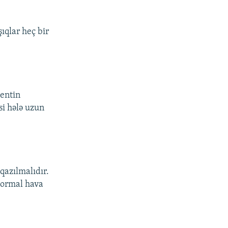
ıqlar heç bir
lentin
si hələ uzun
qazılmalıdır.
-normal hava