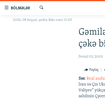
Keçid
BÖLMƏLƏR
linkləri
Axtar
Əsas
2026, 08 Avqust, şənbə, Bakı vaxtı 15:00
GÜNDƏM
məzmuna
#İZAHLA
Gəmil
qayıt
Əsas
KORRUPSIOMETR
çəkə b
naviqasiyaya
#ƏSLINDƏ
qayıt
Axtarışa
FƏRQƏ BAX
Fevral 03, 2005
keç
QANUNI DOĞRU
Paylaş
ARAŞDIRMA
Səs:
Real audi
MULTIMEDIA
İran və Çin Uk
RADIO ARXIV
VIDEO
Vəliyev” yükçə
sahilinin Çyor
HAQQIMIZDA
FOTOQALEREYA
OXU ZALI