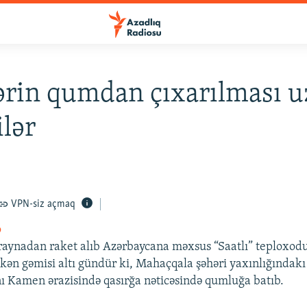
ərin qumdan çıxarılması 
ilər
VPN-siz açmaq
o
raynadan raket alıb Azərbaycana məxsus “Saatlı” teploxodu
kən gəmisi altı gündür ki, Mahaçqala şəhəri yaxınlığındakı
nı Kamen ərazisində qasırğa nəticəsində qumluğa batıb.