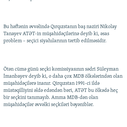
Bu həftənin əvvəlində Qırqızstanın baş naziri Nikolay
Tanayev ATƏT-in müşahidəçilərinə deyib ki, əsas
problem – seçici siyahılarının tərtib edilməsidir.
Ötən cümə günü seçki komissiyasının sədri Süleyman
İmanbayev deyib ki, o daha çox MDB ölkələrindən olan
müşahidəçilərə inanır. Qirqızstan 1991-ci ildə
müstəqilliyini əldə edəndən bəri, ATƏT bu ölkədə heç
bir seçkini tanımayıb. Amma MDB-dən olan
müşahidəçilər əvvəlki seçkiləri bəyəniblər.