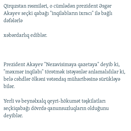
Qirqızstan rəsmiləri, o cümlədən prezident Əsgər
Akayev seçki qabağı "inqilabların ixracı" ilə bağlı
dəfələrlə
xəbərdarlıq ediblər.
Prezident Akayev "Nezavisimaya qazetaya" deyib ki,
"məxmər inqilabı" törətmək istəyənlər anlamalıdılar ki,
belə cəhdlər ölkəni vətəndaş müharibəsinə sürükləyə
bilər.
Yerli və beynəlxalq qeyri-hökumət təşkilatları
seçkiqabağı dövrdə qanunsuzluqların olduğunu
deyiblər.