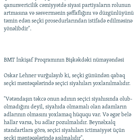
qanunvericilik cəmiyyətdə siyasi partiyaların rolunun
İNFOQRAFIKA
AZƏRBAYCAN ƏDƏBIYYATI KITABXANASI
MISSIYAMIZ
BIZI IZLƏ
artmasına və səsvermənin şəffaflığını və düzgünlüyünü
KARIKATURA
İSLAM VƏ DEMOKRATIYA
PEŞƏ ETIKASI VƏ JURNALISTIKA STANDARTLARIMIZ
təmin edən seçki prosedurlarından istifadə edilməsinə
yönəlibdir".
İZ - MƏDƏNIYYƏT PROQRAMI
MATERIALLARIMIZDAN ISTIFADƏ
AZADLIQRADIOSU MOBIL TELEFONUNUZDA
RFE/RL-in bütün saytları
BIZIMLƏ ƏLAQƏ
BMT İnkişaf Proqramının Bişkəkdəki nümayəndəsi
XƏBƏR BÜLLETENLƏRIMIZ
Oskar Lehner vurğulayıb ki, seçki günündən qabaq
seçki məntəqələrində seçici siyahıları yoxlanılmalıdır.
"Vətəndaşın təkcə onun adının seçici siyahısında olub-
olmadığını deyil, siyahıda olmamalı olan adamların
adlarının olmasını yoxlamaq hüququ var. Və əgər belə
hallar varsa, bu adlar pozulmalıdır. Beynəlxalq
standartlara görə, seçici siyahıları ictimaiyyət üçün
seçki məntəqələrində asılmalıdır".