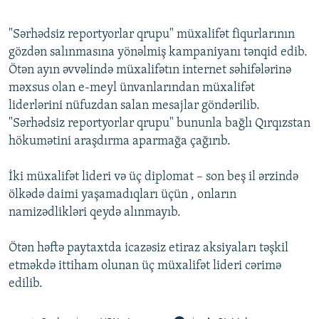
"Sərhədsiz reportyorlar qrupu" müxalifət fiqurlarının
gözdən salınmasına yönəlmiş kampaniyanı tənqid edib.
Ötən ayın əvvəlində müxalifətın internet səhifələrinə
məxsus olan e-meyl ünvanlarından müxalifət
liderlərini nüfuzdan salan mesajlar göndərilib.
"Sərhədsiz reportyorlar qrupu" bununla bağlı Qırqızstan
hökumətini araşdırma aparmağa çağırıb.
İki müxalifət lideri və üç diplomat – son beş il ərzində
ölkədə daimi yaşamadıqları üçün , onların
namizədlikləri qeydə alınmayıb.
Ötən həftə paytaxtda icazəsiz etiraz aksiyaları təşkil
etməkdə ittiham olunan üç müxalifət lideri cərimə
edilib.