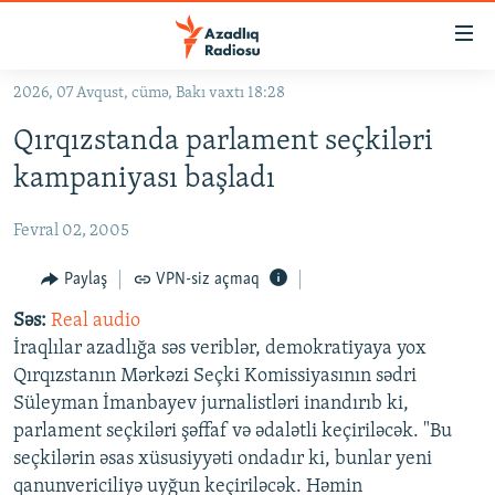
Keçid
linkləri
Əsas
2026, 07 Avqust, cümə, Bakı vaxtı 18:28
məzmuna
GÜNDƏM
Qırqızstanda parlament seçkiləri
qayıt
#İZAHLA
Əsas
kampaniyası başladı
KORRUPSIOMETR
naviqasiyaya
qayıt
Fevral 02, 2005
#ƏSLINDƏ
Axtarışa
FƏRQƏ BAX
Paylaş
VPN-siz açmaq
keç
QANUNI DOĞRU
Səs:
Real audio
İraqlılar azadlığa səs veriblər, demokratiyaya yox
ARAŞDIRMA
Qırqızstanın Mərkəzi Seçki Komissiyasının sədri
MULTIMEDIA
Süleyman İmanbayev jurnalistləri inandırıb ki,
parlament seçkiləri şəffaf və ədalətli keçiriləcək. "Bu
RADIO ARXIV
VIDEO
seçkilərin əsas xüsusiyyəti ondadır ki, bunlar yeni
HAQQIMIZDA
FOTOQALEREYA
OXU ZALI
qanunvericiliyə uyğun keçiriləcək. Həmin