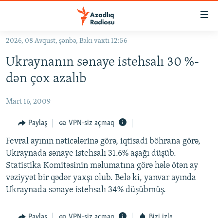
Keçid
linkləri
Əsas
2026, 08 Avqust, şənbə, Bakı vaxtı 12:56
məzmuna
GÜNDƏM
Ukraynanın sənaye istehsalı 30 %-
qayıt
#İZAHLA
Əsas
dən çox azalıb
KORRUPSIOMETR
naviqasiyaya
qayıt
Mart 16, 2009
#ƏSLINDƏ
Axtarışa
FƏRQƏ BAX
Paylaş
VPN-siz açmaq
keç
QANUNI DOĞRU
Fevral ayının nəticələrinə görə, iqtisadi böhrana görə,
Ukraynada sənaye istehsalı 31.6% aşağı düşüb.
ARAŞDIRMA
Statistika Komitəsinin məlumatına görə hələ ötən ay
MULTIMEDIA
vəziyyət bir qədər yaxşı olub. Belə ki, yanvar ayında
Ukraynada sənaye istehsalı 34% düşübmüş.
RADIO ARXIV
VIDEO
HAQQIMIZDA
FOTOQALEREYA
OXU ZALI
Paylaş
VPN-siz açmaq
Bizi izlə