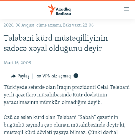
Keçid
linkləri
Əsas
2026, 06 Avqust, cümə axşamı, Bakı vaxtı 22:06
məzmuna
GÜNDƏM
Tələbani kürd müstəqilliyinin
qayıt
#İZAHLA
Əsas
sadəcə xəyal olduğunu deyir
KORRUPSIOMETR
naviqasiyaya
qayıt
Mart 16, 2009
#ƏSLINDƏ
Axtarışa
FƏRQƏ BAX
Paylaş
VPN-siz açmaq
keç
QANUNI DOĞRU
Türkiyədə səfərdə olan İraqın prezidenti Cəlal Tələbani
yerli qəzetlərə müsahibəsində Kütr dövlətinin
ARAŞDIRMA
yaradılmasının mümkün olmadığını deyib.
MULTIMEDIA
Özü də əslən kürd olan Tələbani “Sabah” qəzetinin
RADIO ARXIV
VIDEO
bugünkü sayında çap olunan müsahibəsində deyir ki,
HAQQIMIZDA
FOTOQALEREYA
OXU ZALI
müstəqil kürd dövləti yaşaya bilməz. Çünki dərhal