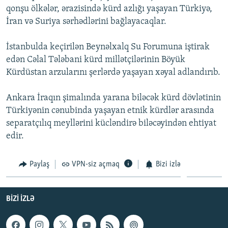
qonşu ölkələr, ərazisində kürd azlığı yaşayan Türkiyə,
İNFOQRAFIKA
AZƏRBAYCAN ƏDƏBIYYATI KITABXANASI
MISSIYAMIZ
BIZI IZLƏ
İran və Suriya sərhədlərini bağlayacaqlar.
KARIKATURA
İSLAM VƏ DEMOKRATIYA
PEŞƏ ETIKASI VƏ JURNALISTIKA STANDARTLARIMIZ
İstanbulda keçirilən Beynəlxalq Su Forumuna iştirak
İZ - MƏDƏNIYYƏT PROQRAMI
MATERIALLARIMIZDAN ISTIFADƏ
edən Cəlal Tələbani kürd millətçilərinin Böyük
AZADLIQRADIOSU MOBIL TELEFONUNUZDA
RFE/RL-in bütün saytları
Kürdüstan arzularını şerlərdə yaşayan xəyal adlandırıb.
BIZIMLƏ ƏLAQƏ
Ankara İraqın şimalında yarana biləcək kürd dövlətinin
XƏBƏR BÜLLETENLƏRIMIZ
Türkiyənin cənubinda yaşayan etnik kürdlər arasında
separatçılıq meyllərini kücləndirə biləcəyindən ehtiyat
edir.
Paylaş
VPN-siz açmaq
Bizi izlə
BIZI IZLƏ