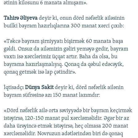
ətinin kilosunu 6 manata almışam».
Tahirə Əliyeva
deyir ki, onun dörd nəfərlik ailəsinin
builki bayram hazırlıqlarına 300 manat xərci çıxıb:
«Təkcə bayram şirniyyatı bişirmək 60 manata başa
gəldi. Onsuz da ailəmizin gəliri yeməyə gedir, bayram
vaxtı isə xərclərimiz üçqat artır. Baha da olsa, bu
bayrama hazırlaşmalıyıq. Qonaq da qəbul edəcəyik,
qonaq getmək isə lap çətindir».
İqtisadçı
Dünya Sakit
deyir ki, dörd nəfərlik ailənin
bayram süfrəsinə azı 150 manat lazımdır:
«Dörd nəfərlik ailə orta səviyyədə bir bayram keçirmək
istəyirsə, 120-150 manat pul xərcləməlidir. Əgər bir az
daha ürəyincə etmək istəyirsə, heç olmasa 200 manat
xərcləməlidir. Novruzun adətlərindən biri də qonaq