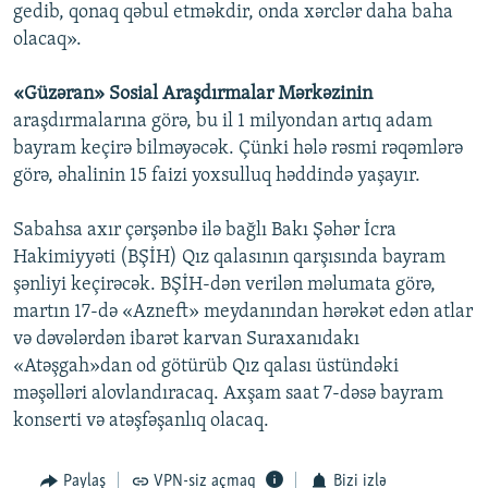
gedib, qonaq qəbul etməkdir, onda xərclər daha baha
olacaq».
«Güzəran» Sosial Araşdırmalar Mərkəzinin
araşdırmalarına görə, bu il 1 milyondan artıq adam
bayram keçirə bilməyəcək. Çünki hələ rəsmi rəqəmlərə
görə, əhalinin 15 faizi yoxsulluq həddində yaşayır.
Sabahsa axır çərşənbə ilə bağlı Bakı Şəhər İcra
Hakimiyyəti (BŞİH) Qız qalasının qarşısında bayram
şənliyi keçirəcək. BŞİH-dən verilən məlumata görə,
martın 17-də «Azneft» meydanından hərəkət edən atlar
və dəvələrdən ibarət karvan Suraxanıdakı
«Atəşgah»dan od götürüb Qız qalası üstündəki
məşəlləri alovlandıracaq. Axşam saat 7-dəsə bayram
konserti və atəşfəşanlıq olacaq.
Paylaş
VPN-siz açmaq
Bizi izlə