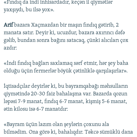
«Fındıq da indi inhisardadır, keçən il qiymətlər
yaxşıydı, bu ilsə yox».
Arif
bazara Xaçmazdan bir maşın fındıq gətirib, 2
manata satır. Deyir ki, ucuzdur, bazara axırıncı dəfə
gəlib, bundan sonra bağını satacaq, çünki alıcıları çox
azdır:
«İndi fındıq bağları saxlamaq sərf etmir, hər şey baha
olduğu üçün fermerlər böyük çətinliklə qarşılaşırlar».
İqtisadçılar deyirlər ki, bu bayramqabağı məhsulların
qiymətində 20-30 faiz bahalaşma var. Bazarda qozun
ləpəsi 7-9 manat, fındıq 6-7 manat, kişmiş 5-6 manat,
ətin kilosu isə 6-7 manatdır:
«Bayram üçün lazım olan şeylərin çoxunu ala
bilmədim. Ona görə ki, bahalıqdır. Təkcə sümüklü dana