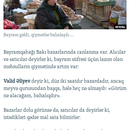
İNFOQRAFIKA
AZƏRBAYCAN ƏDƏBIYYATI KITABXANASI
MISSIYAMIZ
BIZI IZLƏ
KARIKATURA
İSLAM VƏ DEMOKRATIYA
PEŞƏ ETIKASI VƏ JURNALISTIKA STANDARTLARIMIZ
İZ - MƏDƏNIYYƏT PROQRAMI
MATERIALLARIMIZDAN ISTIFADƏ
Bayram gəldi, qiymətlər bahalaşdı....
AZADLIQRADIOSU MOBIL TELEFONUNUZDA
RFE/RL-in bütün saytları
BIZIMLƏ ƏLAQƏ
Bayramqabağı Bakı bazarlarında canlanma var. Alıcılar
XƏBƏR BÜLLETENLƏRIMIZ
və satıcılar deyirlər ki, bayram süfrəsi üçün lazım olan
məhsulların qiymətində artım var:
Valid Əliyev
deyir ki, düz iki saatdır bazardadır, ancaq
meyvə qurusundan başqa, hələ heç nə almayıb: «Görüm
nə alacağam, bahalıqdır».
Bazarlar dolu görünsə də, satıcılar da deyirlər ki,
istədikləri qədər mal sata bilmirlər: