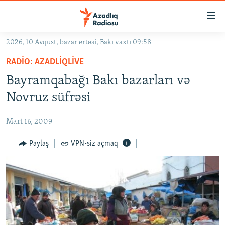
Keçid
linkləri
Əsas
2026, 10 Avqust, bazar ertəsi, Bakı vaxtı 09:58
məzmuna
GÜNDƏM
RADIO: AZADLIQLIVE
qayıt
#İZAHLA
Əsas
Bayramqabağı Bakı bazarları və
KORRUPSIOMETR
naviqasiyaya
Novruz süfrəsi
qayıt
#ƏSLINDƏ
Axtarışa
Mart 16, 2009
FƏRQƏ BAX
keç
QANUNI DOĞRU
Paylaş
VPN-siz açmaq
ARAŞDIRMA
MULTIMEDIA
RADIO ARXIV
VIDEO
HAQQIMIZDA
FOTOQALEREYA
OXU ZALI