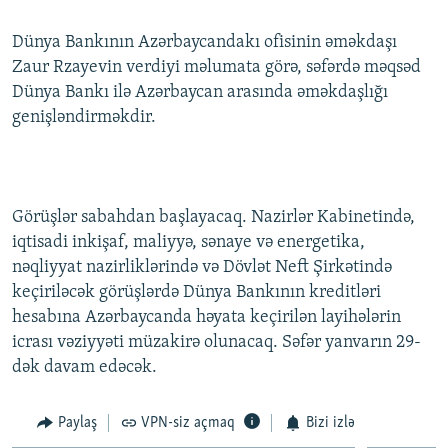
İNFOQRAFIKA
AZƏRBAYCAN ƏDƏBIYYATI KITABXANASI
MISSIYAMIZ
BIZI IZLƏ
Dünya Bankının Azərbaycandakı ofisinin əməkdaşı
KARIKATURA
İSLAM VƏ DEMOKRATIYA
PEŞƏ ETIKASI VƏ JURNALISTIKA STANDARTLARIMIZ
Zaur Rzayevin verdiyi məlumata görə, səfərdə məqsəd
Dünya Bankı ilə Azərbaycan arasında əməkdaşlığı
İZ - MƏDƏNIYYƏT PROQRAMI
MATERIALLARIMIZDAN ISTIFADƏ
genişləndirməkdir.
AZADLIQRADIOSU MOBIL TELEFONUNUZDA
RFE/RL-in bütün saytları
BIZIMLƏ ƏLAQƏ
XƏBƏR BÜLLETENLƏRIMIZ
Görüşlər sabahdan başlayacaq. Nazirlər Kabinetində,
iqtisadi inkişaf, maliyyə, sənaye və energetika,
nəqliyyat nazirliklərində və Dövlət Neft Şirkətində
keçiriləcək görüşlərdə Dünya Bankının kreditləri
hesabına Azərbaycanda həyata keçirilən layihələrin
icrası vəziyyəti müzakirə olunacaq. Səfər yanvarın 29-
dək davam edəcək.
Paylaş
VPN-siz açmaq
Bizi izlə