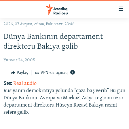
Keçid
linkləri
Əsas
2026, 07 Avqust, cümə, Bakı vaxtı 23:46
məzmuna
GÜNDƏM
Dünya Bankının departament
qayıt
#İZAHLA
Əsas
direktoru Bakıya gəlib
KORRUPSIOMETR
naviqasiyaya
qayıt
Yanvar 24, 2005
#ƏSLINDƏ
Axtarışa
FƏRQƏ BAX
Paylaş
VPN-siz açmaq
keç
QANUNI DOĞRU
Səs:
Real audio
Rusiyanın demokratiya yolunda “qəza baş verib” Bu gün
ARAŞDIRMA
Dünya Bankının Avropa və Mərkəzi Asiya regionu üzrə
MULTIMEDIA
departament direktoru Hüseyn Rəzavi Bakıya rəsmi
səfərə gəlib.
RADIO ARXIV
VIDEO
HAQQIMIZDA
FOTOQALEREYA
OXU ZALI