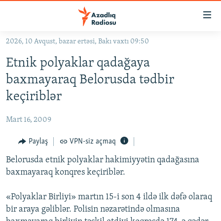
Keçid
linkləri
Əsas
2026, 10 Avqust, bazar ertəsi, Bakı vaxtı 09:50
məzmuna
GÜNDƏM
Etnik polyaklar qadağaya
qayıt
#İZAHLA
Əsas
baxmayaraq Belorusda tədbir
KORRUPSIOMETR
naviqasiyaya
keçiriblər
qayıt
#ƏSLINDƏ
Axtarışa
Mart 16, 2009
FƏRQƏ BAX
keç
QANUNI DOĞRU
Paylaş
VPN-siz açmaq
ARAŞDIRMA
Belorusda etnik polyaklar hakimiyyətin qadağasına
baxmayaraq konqres keçiriblər.
MULTIMEDIA
RADIO ARXIV
VIDEO
«Polyaklar Birliyi» martın 15-i son 4 ildə ilk dəfə olaraq
bir araya gəliblər. Polisin nəzarətində olmasına
HAQQIMIZDA
FOTOQALEREYA
OXU ZALI