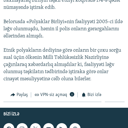
baxmayaraq birliyin təşkil etdiyi koqresdə 174-ə qədər
İNFOQRAFIKA
AZƏRBAYCAN ƏDƏBIYYATI KITABXANASI
MISSIYAMIZ
nümayəndə iştirak edib.
BIZI IZLƏ
KARIKATURA
İSLAM VƏ DEMOKRATIYA
PEŞƏ ETIKASI VƏ JURNALISTIKA STANDARTLARIMIZ
Belorusda «Polyaklar Birliyi»nin fəaliyyəti 2005-ci ildə
İZ - MƏDƏNIYYƏT PROQRAMI
MATERIALLARIMIZDAN ISTIFADƏ
ləğv olunmuşdu, həmin il polis onların gərargahlarını
əllərindən almışdı.
AZADLIQRADIOSU MOBIL TELEFONUNUZDA
RFE/RL-in bütün saytları
BIZIMLƏ ƏLAQƏ
Etnik polyakların dediyinə görə onların bir çoxu sorğu
XƏBƏR BÜLLETENLƏRIMIZ
sual üçün ölkənin Milli Təhlükəsizlik Nazirliyinə
çağırılaraq xəbərdarlıq almışdılar ki, fəaliyyəti ləğv
olunmuş təşkilatın tədbirində iştiraka görə onlar
cinayət məsuliyyətinə cəlb oluna bilərlər.
Paylaş
VPN-siz açmaq
Bizi izlə
BIZI IZLƏ