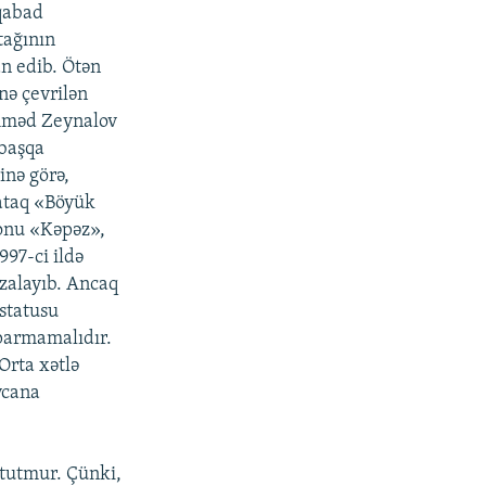
şqabad
tağının
an edib. Ötən
nə çevrilən
mməd Zeynalov
 başqa
inə görə,
yataq «Böyük
 onu «Kəpəz»,
97-ci ildə
mzalayıb. Ancaq
statusu
parmamalıdır.
Orta xətlə
ycana
tutmur. Çünki,