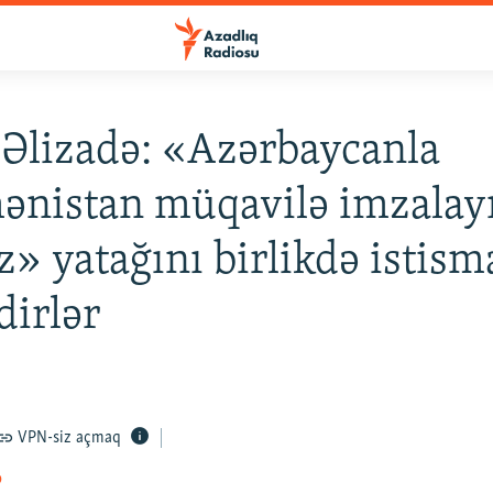
Əlizadə: «Azərbaycanla
ənistan müqavilə imzalay
» yatağını birlikdə istism
dirlər
VPN-siz açmaq
o