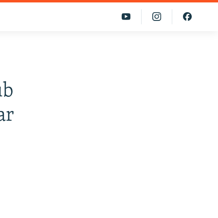
ıb
ar