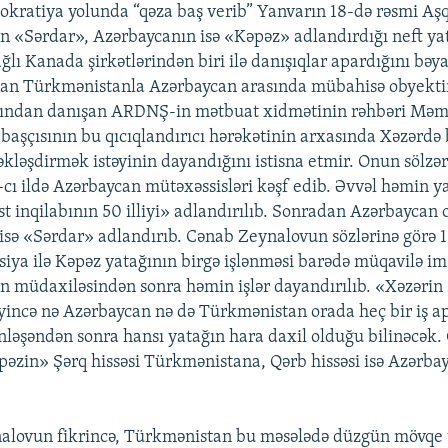
kratiya yolunda “qəza baş verib” Yanvarın 18-də rəsmi A
 «Sərdar», Azərbaycanın isə «Kəpəz» adlandırdığı neft ya
ağlı Kanada şirkətlərindən biri ilə danışıqlar apardığını bəy
dan Türkmənistanla Azərbaycan arasında mübahisə obyekti
ından danışan ARDNŞ-in mətbuat xidmətinin rəhbəri Mə
 başçısının bu qıcıqlandırıcı hərəkətinin arxasında Xəzərdə
əkləşdirmək istəyinin dayandığını istisna etmir. Onun sölzər
cı ildə Azərbaycan mütəxəssisləri kəşf edib. Əvvəl həmin 
ist inqilabının 50 illiyi» adlandırılıb. Sonradan Azərbaycan
sə «Sərdar» adlandırıb. Cənab Zeynalovun sözlərinə görə 19
iya ilə Kəpəz yatağının birgə işlənməsi barədə müqavilə i
 müdaxiləsindən sonra həmin işlər dayandırılıb. «Xəzərin 
incə nə Azərbaycan nə də Türkmənistan orada heç bir iş a
ləşəndən sonra hansı yatağın hara daxil olduğu bilinəcək. 
əzin» Şərq hissəsi Türkmənistana, Qərb hissəsi isə Azərba
ovun fikrincə, Türkmənistan bu məsələdə düzgün mövqe 