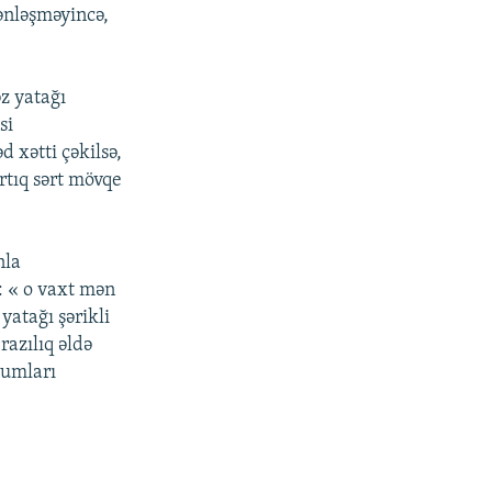
yənləşməyincə,
z yatağı
si
 xətti çəkilsə,
tıq sərt mövqe
nla
: « o vaxt mən
yatağı şərikli
razılıq əldə
rumları