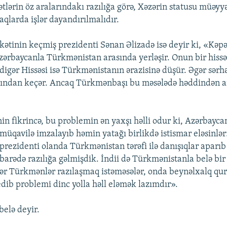
ətlərin öz aralarındakı razılığa görə, Xəzərin statusu müəy
aqlarda işlər dayandırılmalıdır.
rkətinin keçmiş prezidenti Sənan Əlizadə isə deyir ki, «Kəpə
zərbaycanla Türkmənistan arasında yerləşir. Onun bir hissə
igər Hissəsi isə Türkmənistanın ərazisinə düşür. Əgər sərhəd
sından keçər. Ancaq Türkmənbaşı bu məsələdə həddindən ar
in fikrincə, bu problemin ən yaxşı həlli odur ki, Azərbayca
üqavilə imzalayıb həmin yatağı birlikdə istismar eləsinlər
 prezidenti olanda Türkmənistan tərəfi ilə danışıqlar aparıb 
barədə razılığa gəlmişdik. İndii də Türkmənistanla belə bir 
gər Türkmənlər razılaşmaq istəməsələr, onda beynəlxalq qu
edib problemi dinc yolla həll eləmək lazımdır».
belə deyir.