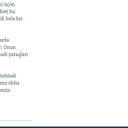
yi üçün
rkəti bu
ik belə bir
ərdə
r. Onun
əli yataqları
bahisəli
nın iddia
həmin