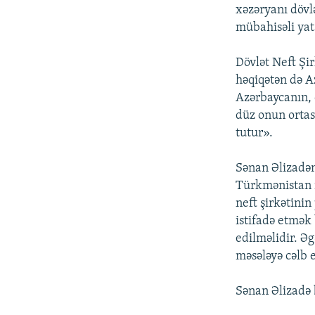
xəzəryanı dövl
mübahisəli yat
Dövlət Neft Şi
həqiqətən də A
Azərbaycanın, d
düz onun orta
tutur».
Sənan Əlizadən
Türkmənistan m
neft şirkətinin
istifadə etmək 
edilməlidir. Ə
məsələyə cəlb 
Sənan Əlizadə 