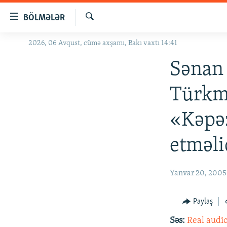
Keçid
BÖLMƏLƏR
linkləri
Axtar
Əsas
2026, 06 Avqust, cümə axşamı, Bakı vaxtı 14:41
GÜNDƏM
məzmuna
#İZAHLA
Sənan 
qayıt
Əsas
KORRUPSIOMETR
Türkm
naviqasiyaya
#ƏSLINDƏ
qayıt
«Kəpəz
Axtarışa
FƏRQƏ BAX
keç
QANUNI DOĞRU
etməli
ARAŞDIRMA
MULTIMEDIA
Yanvar 20, 2005
RADIO ARXIV
VIDEO
Paylaş
HAQQIMIZDA
FOTOQALEREYA
OXU ZALI
Səs:
Real audi