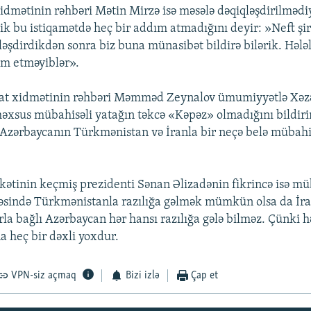
dmətinin rəhbəri Mətin Mirzə isə məsələ dəqiqləşdirilmədi
lik bu istiqamətdə heç bir addım atmadığını deyir: »Neft şi
əşdirdikdən sonra biz buna münasibət bildirə bilərik. Hələl
dim etməyiblər».
t xidmətinin rəhbəri Məmməd Zeynalov ümumiyyətlə Xəz
xsus mübahisəli yatağın təkcə «Kəpəz» olmadığını bildiri
, Azərbaycanın Türkmənistan və İranla bir neçə belə mübahis
rkətinin keçmiş prezidenti Sənan Əlizadənin fikrincə isə mü
əsində Türkmənistanla razılığa gəlmək mümkün olsa da İra
arla bağlı Azərbaycan hər hansı razılığa gələ bilməz. Çünki 
a heç bir dəxli yoxdur.
VPN-siz açmaq
Bizi izlə
Çap et