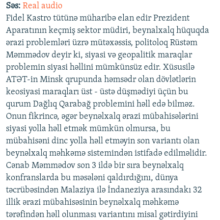
Səs:
Real audio
İNFOQRAFIKA
AZƏRBAYCAN ƏDƏBIYYATI KITABXANASI
MISSIYAMIZ
Fidel Kastro tütünə müharibə elan edir Prezident
BIZI IZLƏ
KARIKATURA
İSLAM VƏ DEMOKRATIYA
PEŞƏ ETIKASI VƏ JURNALISTIKA STANDARTLARIMIZ
Aparatının keçmiş sektor müdiri, beynalxalq hüquqda
ərazi problemləri üzrə mütəxəssis, politoloq Rüstəm
İZ - MƏDƏNIYYƏT PROQRAMI
MATERIALLARIMIZDAN ISTIFADƏ
Məmmədov deyir ki, siyasi və geopalitik maraqlar
AZADLIQRADIOSU MOBIL TELEFONUNUZDA
RFE/RL-in bütün saytları
problemin siyasi həllini mümkünsüz edir. Xüsusilə
ATƏT-in Minsk qrupunda həmsədr olan dövlətlərin
BIZIMLƏ ƏLAQƏ
keosiyasi maraqları üst - üstə düşmədiyi üçün bu
XƏBƏR BÜLLETENLƏRIMIZ
qurum Dağlıq Qarabağ problemini həll edə bilməz.
Onun fikrincə, əgər beynəlxalq ərazi mübahisələrini
siyasi yolla həll etmək mümkün olmursa, bu
mübahisəni dinc yolla həll etməyin son variantı olan
beynəlxalq məhkəmə sistemindən istifadə edilməlidir.
Cənab Məmmədov son 3 ildə bir sıra beynəlxalq
konfranslarda bu məsələni qaldırdığını, dünya
təcrübəsindən Malaziya ilə İndaneziya arasındakı 32
illik ərazi mübahisəsinin beynəlxalq məhkəmə
tərəfindən həll olunması variantını misal gətirdiyini