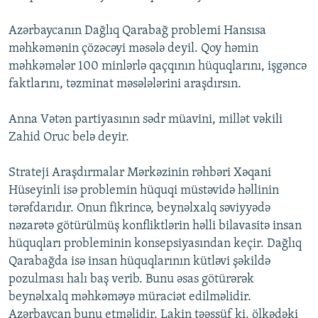
Azərbaycanın Dağlıq Qarabağ problemi Hansısa
məhkəmənin çözəcəyi məsələ deyil. Qoy həmin
məhkəmələr 100 minlərlə qaçqının hüquqlarını, işgəncə
faktlarını, təzminat məsələlərini araşdırsın.
Anna Vətən partiyasının sədr müavini, millət vəkili
Zahid Oruc belə deyir.
Strateji Araşdırmalar Mərkəzinin rəhbəri Xəqani
Hüseyinli isə problemin hüquqi müstəvidə həllinin
tərəfdarıdır. Onun fikrincə, beynəlxalq səviyyədə
nəzarətə götürülmüş konfliktlərin həlli bilavasitə insan
hüquqları probleminin konsepsiyasından keçir. Dağlıq
Qarabağda isə insan hüquqlarının kütləvi şəkildə
pozulması halı baş verib. Bunu əsas götürərək
beynəlxalq məhkəməyə müraciət edilməlidir.
Azərbaycan bunu etməlidir. Lakin təəssüf ki, ölkədəki