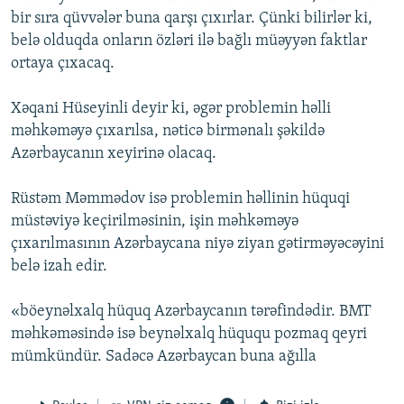
bir sıra qüvvələr buna qarşı çıxırlar. Çünki bilirlər ki,
belə olduqda onların özləri ilə bağlı müəyyən faktlar
ortaya çıxacaq.
Xəqani Hüseyinli deyir ki, əgər problemin həlli
məhkəməyə çıxarılsa, nəticə birmənalı şəkildə
Azərbaycanın xeyirinə olacaq.
Rüstəm Məmmədov isə problemin həllinin hüquqi
müstəviyə keçirilməsinin, işin məhkəməyə
çıxarılmasının Azərbaycana niyə ziyan gətirməyəcəyini
belə izah edir.
«böeynəlxalq hüquq Azərbaycanın tərəfindədir. BMT
məhkəməsində isə beynəlxalq hüququ pozmaq qeyri
mümkündür. Sadəcə Azərbaycan buna ağılla