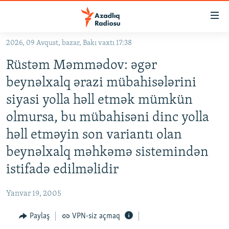
Keçid
linkləri
Əsas
2026, 09 Avqust, bazar, Bakı vaxtı 17:38
məzmuna
GÜNDƏM
Rüstəm Məmmədov: əgər
qayıt
#İZAHLA
Əsas
beynəlxalq ərazi mübahisələrini
KORRUPSIOMETR
naviqasiyaya
siyasi yolla həll etmək mümkün
qayıt
#ƏSLINDƏ
olmursa, bu mübahisəni dinc yolla
Axtarışa
FƏRQƏ BAX
keç
həll etməyin son variantı olan
QANUNI DOĞRU
beynəlxalq məhkəmə sistemindən
ARAŞDIRMA
istifadə edilməlidir
MULTIMEDIA
Yanvar 19, 2005
RADIO ARXIV
VIDEO
Paylaş
VPN-siz açmaq
HAQQIMIZDA
FOTOQALEREYA
OXU ZALI