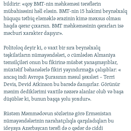
bildirir: «qoy BMT-nin məhkəməsi tərəflərin
mübahisəsini həll eləsin. BMT-nin 15 hakimi beynəlxalq
hüququ tətbiq eləməklə ərazinin kimə məxsus olması
haqda qərar çıxarsın. BMT məhkəməsinin qərarları isə
məcburi xarakter daşıyır».
Politoloq deyir ki, o vaxt bir sıra beynəlxalq
təşkilatların nümayəndələri, o cümlədən Almaniya
təmsilçiləri onun bu fikirinə müsbət yanaşmayıblar,
müxtəlif bəhanələrlə fikiri yayındırmağa çalışıblar: «
ancaq indi Avropa Şurasının məsul şəxsləri – Terri
Devis, Devid Atkinson bu barədə danışırlar. Görünür
mənim dediklərimi vaxtilə nəzərə alanlar olub və başa
düşüblər ki, bunun başqa yolu yoxdur».
Rüstəm Məmmədovun sözlərinə görə Ermənistan
nümayəndələrinin narahatçılıqla qarşıladıqları bu
ideyaya Azərbaycan tərəfi də o qədər də ciddi