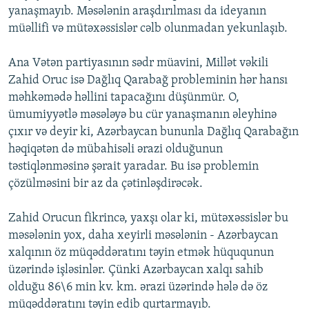
yanaşmayıb. Məsələnin araşdırılması da ideyanın
müəllifi və mütəxəssislər cəlb olunmadan yekunlaşıb.
Ana Vətən partiyasının sədr müavini, Millət vəkili
Zahid Oruc isə Dağlıq Qarabağ probleminin hər hansı
məhkəmədə həllini tapacağını düşünmür. O,
ümumiyyətlə məsələyə bu cür yanaşmanın əleyhinə
çıxır və deyir ki, Azərbaycan bununla Dağlıq Qarabağın
həqiqətən də mübahisəli ərazi olduğunun
təstiqlənməsinə şərait yaradar. Bu isə problemin
çözülməsini bir az da çətinləşdirəcək.
Zahid Orucun fikrincə, yaxşı olar ki, mütəxəssislər bu
məsələnin yox, daha xeyirli məsələnin - Azərbaycan
xalqının öz müqəddəratını təyin etmək hüququnun
üzərində işləsinlər. Çünki Azərbaycan xalqı sahib
olduğu 86\6 min kv. km. ərazi üzərində hələ də öz
müqəddəratını təyin edib qurtarmayıb.