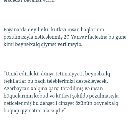
əlaqədar bəyanat verib.
İNFOQRAFIKA
AZƏRBAYCAN ƏDƏBIYYATI KITABXANASI
MISSIYAMIZ
BIZI IZLƏ
KARIKATURA
İSLAM VƏ DEMOKRATIYA
PEŞƏ ETIKASI VƏ JURNALISTIKA STANDARTLARIMIZ
İZ - MƏDƏNIYYƏT PROQRAMI
MATERIALLARIMIZDAN ISTIFADƏ
Bəyanatda deyilir ki, kütləvi insan haqlarının
pozulmasıyla nəticələnmiş 20 Yanvar faciəsinə bu günə
AZADLIQRADIOSU MOBIL TELEFONUNUZDA
RFE/RL-in bütün saytları
kimi beynəlxalq qiymət verilməyib.
BIZIMLƏ ƏLAQƏ
XƏBƏR BÜLLETENLƏRIMIZ
“Ümid edirik ki, dünya ictimaiyyəti, beynəlxalq
təşkilatlar bu haqlı tələblərimizi dəstəkləyəcək,
Azərbaycan xalqına qarşı törədilmiş və insan
hüquqlarının kobud və kütləvi şəkildə pozulmasıyla
nəticələnmiş bu dəhşətli cinayət özünün beynəlxalq
hüquqi qiymətini alacaqdır”.