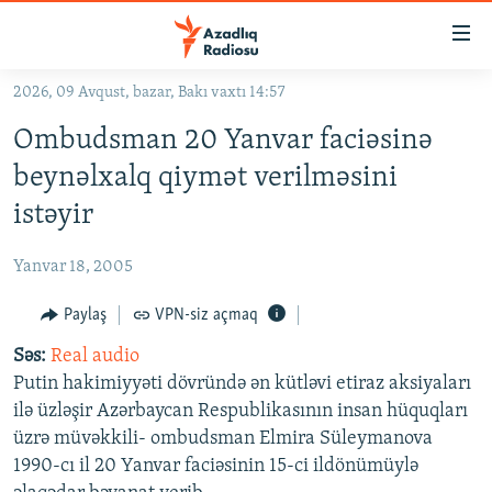
Keçid
linkləri
Əsas
2026, 09 Avqust, bazar, Bakı vaxtı 14:57
məzmuna
GÜNDƏM
Ombudsman 20 Yanvar faciəsinə
qayıt
#İZAHLA
Əsas
beynəlxalq qiymət verilməsini
KORRUPSIOMETR
naviqasiyaya
istəyir
qayıt
#ƏSLINDƏ
Axtarışa
Yanvar 18, 2005
FƏRQƏ BAX
keç
QANUNI DOĞRU
Paylaş
VPN-siz açmaq
ARAŞDIRMA
Səs:
Real audio
Putin hakimiyyəti dövründə ən kütləvi etiraz aksiyaları
MULTIMEDIA
ilə üzləşir Azərbaycan Respublikasının insan hüquqları
RADIO ARXIV
VIDEO
üzrə müvəkkili- ombudsman Elmira Süleymanova
1990-cı il 20 Yanvar faciəsinin 15-ci ildönümüylə
HAQQIMIZDA
FOTOQALEREYA
OXU ZALI