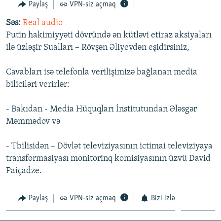
Paylaş
VPN-siz açmaq
İNFOQRAFIKA
AZƏRBAYCAN ƏDƏBIYYATI KITABXANASI
MISSIYAMIZ
BIZI IZLƏ
Səs:
Real audio
KARIKATURA
İSLAM VƏ DEMOKRATIYA
PEŞƏ ETIKASI VƏ JURNALISTIKA STANDARTLARIMIZ
Putin hakimiyyəti dövründə ən kütləvi etiraz aksiyaları
İZ - MƏDƏNIYYƏT PROQRAMI
MATERIALLARIMIZDAN ISTIFADƏ
ilə üzləşir Sualları – Rövşən Əliyevdən eşidirsiniz,
AZADLIQRADIOSU MOBIL TELEFONUNUZDA
RFE/RL-in bütün saytları
Cavabları isə telefonla verilişimizə bağlanan media
BIZIMLƏ ƏLAQƏ
biliciləri verirlər:
XƏBƏR BÜLLETENLƏRIMIZ
- Bakıdan - Media Hüquqları İnstitutundan Ələsgər
Məmmədov və
- Tbilisidən – Dövlət televiziyasının ictimai televiziyaya
transformasiyası monitorinq komisiyasının üzvü David
Paiçadze.
Paylaş
VPN-siz açmaq
Bizi izlə