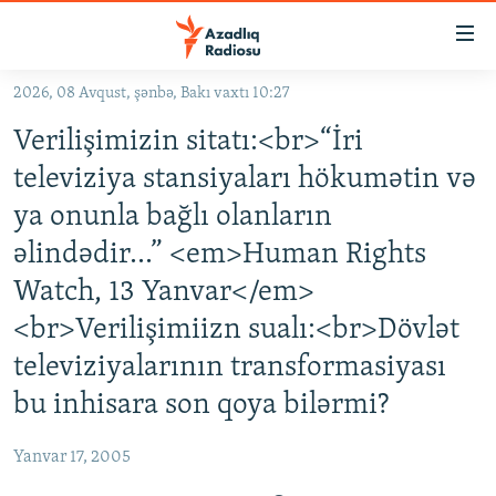
Keçid
linkləri
Əsas
2026, 08 Avqust, şənbə, Bakı vaxtı 10:27
məzmuna
GÜNDƏM
Verilişimizin sitatı:<br>“İri
qayıt
#İZAHLA
Əsas
televiziya stansiyaları hökumətin və
KORRUPSIOMETR
naviqasiyaya
ya onunla bağlı olanların
qayıt
#ƏSLINDƏ
əlindədir...” <em>Human Rights
Axtarışa
FƏRQƏ BAX
keç
Watch, 13 Yanvar</em>
QANUNI DOĞRU
<br>Verilişimiizn sualı:<br>Dövlət
ARAŞDIRMA
televiziyalarının transformasiyası
MULTIMEDIA
bu inhisara son qoya bilərmi?
RADIO ARXIV
VIDEO
Yanvar 17, 2005
HAQQIMIZDA
FOTOQALEREYA
OXU ZALI