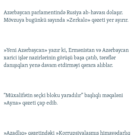
İNFOQRAFIKA
AZƏRBAYCAN ƏDƏBIYYATI KITABXANASI
MISSIYAMIZ
BIZI IZLƏ
Azərbaycan parlamentində Rusiya ab-havası dolaşır.
KARIKATURA
İSLAM VƏ DEMOKRATIYA
PEŞƏ ETIKASI VƏ JURNALISTIKA STANDARTLARIMIZ
Mövzuya bugünkü sayında »Zerkalo» qəzeti yer ayırır.
İZ - MƏDƏNIYYƏT PROQRAMI
MATERIALLARIMIZDAN ISTIFADƏ
AZADLIQRADIOSU MOBIL TELEFONUNUZDA
RFE/RL-in bütün saytları
BIZIMLƏ ƏLAQƏ
»Yeni Azərbaycan» yazır ki, Ermənistan və Azərbaycan
xarici işlər nazirlərinin görüşü başa çatıb, tərəflər
XƏBƏR BÜLLETENLƏRIMIZ
danışıqları yenə davam etdirməyi qərara alıblar.
“Müxalifətin seçki bloku yaradılır” başlıqlı məqaləni
»Ayna» qəzeti çap edib.
»Azadlıq» qəzetindəki »Korrupsiyalaşmış himayədarlıq