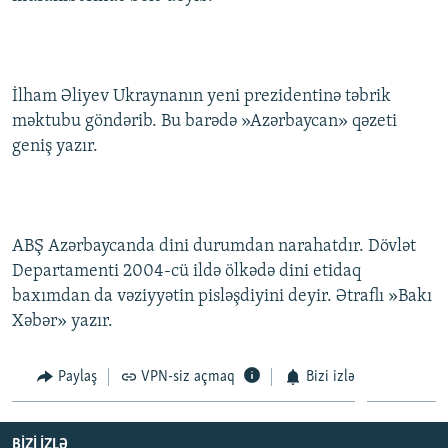
İlham Əliyev Ukraynanın yeni prezidentinə təbrik
məktubu göndərib. Bu barədə »Azərbaycan» qəzeti
geniş yazır.
ABŞ Azərbaycanda dini durumdan narahatdır. Dövlət
Departamenti 2004-cü ildə ölkədə dini etidaq
baxımdan da vəziyyətin pisləşdiyini deyir. Ətraflı »Bakı
Xəbər» yazır.
Paylaş
VPN-siz açmaq
Bizi izlə
BIZI IZLƏ