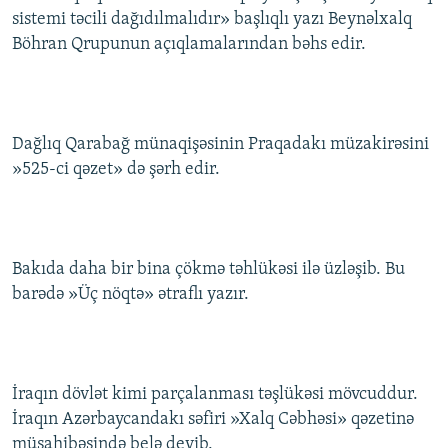
sistemi təcili dağıdılmalıdır» başlıqlı yazı Beynəlxalq
Böhran Qrupunun açıqlamalarından bəhs edir.
Dağlıq Qarabağ münaqişəsinin Praqadakı müzakirəsini
»525-ci qəzet» də şərh edir.
Bakıda daha bir bina çökmə təhlükəsi ilə üzləşib. Bu
barədə »Üç nöqtə» ətraflı yazır.
İraqın dövlət kimi parçalanması təşlükəsi mövcuddur.
İraqın Azərbaycandakı səfiri »Xalq Cəbhəsi» qəzetinə
müsahibəsində belə deyib.