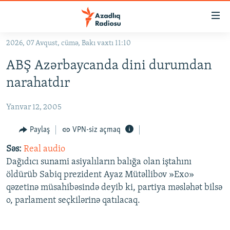
Keçid
linkləri
Əsas
2026, 07 Avqust, cümə, Bakı vaxtı 11:10
məzmuna
GÜNDƏM
ABŞ Azərbaycanda dini durumdan
qayıt
#İZAHLA
Əsas
narahatdır
KORRUPSIOMETR
naviqasiyaya
qayıt
Yanvar 12, 2005
#ƏSLINDƏ
Axtarışa
FƏRQƏ BAX
Paylaş
VPN-siz açmaq
keç
QANUNI DOĞRU
Səs:
Real audio
Dağıdıcı sunami asiyalıların balığa olan iştahını
ARAŞDIRMA
öldürüb Sabiq prezident Ayaz Mütəllibov »Exo»
MULTIMEDIA
qəzetinə müsahibəsində deyib ki, partiya məsləhət bilsə
o, parlament seçkilərinə qatılacaq.
RADIO ARXIV
VIDEO
HAQQIMIZDA
FOTOQALEREYA
OXU ZALI