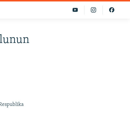
olunun
 Respublika