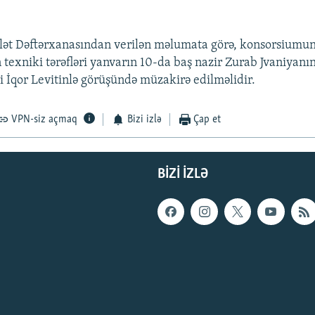
lət Dəftərxanasından verilən məlumata görə, konsorsiumu
 texniki tərəfləri yanvarın 10-da baş nazir Zurab Jvaniyanı
ri İqor Levitinlə görüşündə müzakirə edilməlidir.
VPN-siz açmaq
Bizi izlə
Çap et
BIZI IZLƏ