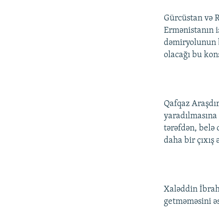
İNFOQRAFIKA
AZƏRBAYCAN ƏDƏBIYYATI KITABXANASI
MISSIYAMIZ
Gürcüstan və R
KARIKATURA
İSLAM VƏ DEMOKRATIYA
PEŞƏ ETIKASI VƏ JURNALISTIKA
STANDARTLARIMIZ
Ermənistanın i
İZ - MƏDƏNIYYƏT PROQRAMI
dəmiryolunun b
MATERIALLARIMIZDAN ISTIFADƏ
olacağı bu kon
AZADLIQRADIOSU MOBIL TELEFONUNUZDA
BIZIMLƏ ƏLAQƏ
XƏBƏR BÜLLETENLƏRIMIZ
Qafqaz Araşdır
yaradılmasına 
tərəfdən, belə
daha bir çıxış 
Xaləddin İbrah
getməməsini əs