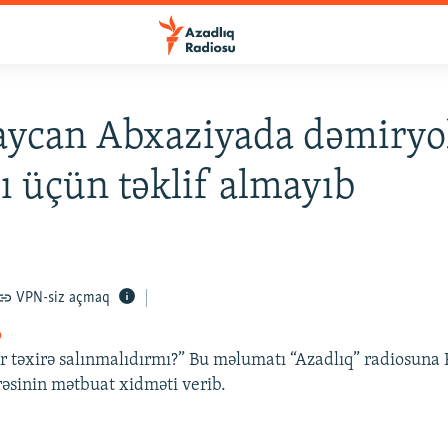
aycan Abxaziyada dəmiry
ı üçün təklif almayıb
VPN-siz açmaq
o
ər təxirə salınmalıdırmı?” Bu məlumatı “Azadlıq” radiosuna
əsinin mətbuat xidməti verib.