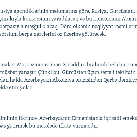
usiya agentliklərinin məlumatına görə, Rusiya, Gürcüstan,
ştirakıyla konsorsium yaradılacaq və bu konsorsium Abxaz
ərpasıyla məşğul olacaq. Dörd ölkənin nəqliyyat rəsmilərin
sorsium bərpa xərclərini öz üzərinə götürəcək.
maları Mərkəzinin rəhbəri Xaləddin İbrahimli belə bir ko
müsbət yanaşır. Çünki bu, Gürcüstan üçün sərfəli təklifdir.
 olan halda Azərbaycan Abxaziya ərazisindən Qərbə dəmiryol
əldə etmiş olar.
imlinin fikrincə, Azərbaycanın Ermənistanla iqtisadi əmək
as gətirmək bu məsələdə ifrata varmaqdır.