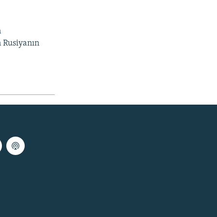
n
n Rusiyanın