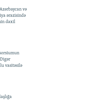
 Azərbaycan və
iya ərazisində
in daxil
nsorsiumun
 Digər
u vasitəsilə
daşlığa