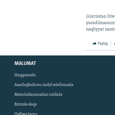
Gürcüstan Döv
yaradılmasının
nəqliyyat nazi
Paylaş
MƏLUMAT
Haqqımızda
AzadlıqRadiosu mobil telefonuzda
Materiallarımızdan istifadə
BIZI IZLƏ
Bizimlə əlaqə
Həftəyə baxış