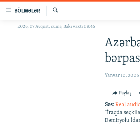
Keçid
BÖLMƏLƏR
linkləri
Axtar
Əsas
2026, 07 Avqust, cümə, Bakı vaxtı 08:45
GÜNDƏM
məzmuna
#İZAHLA
Azərb
qayıt
Əsas
KORRUPSIOMETR
bərpas
naviqasiyaya
#ƏSLINDƏ
qayıt
Axtarışa
FƏRQƏ BAX
Yanvar 10, 2005
keç
QANUNI DOĞRU
Paylaş
ARAŞDIRMA
Səs:
Real audi
MULTIMEDIA
“İraqda seçkil
RADIO ARXIV
VIDEO
Dəmiryolu İdar
HAQQIMIZDA
FOTOQALEREYA
OXU ZALI