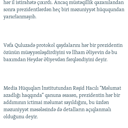
hər il istirahətə çıxırdı. Ancaq müstəqillik qazanılandan
sonra prezidentlərdən heç biri məzuniyyət hüququndan
yararlanmayıb.
Vəfa Quluzadə protokol qaydalarını hər bir prezidentin
özünün müəyyənləşdirdiyini və İlham Əliyevin də bu
baxımdan Heydər Əliyevdən fərqləndiyini deyir.
Media Hüquqları İnstitutundan Rəşid Hacılı “Məlumat
azadlığı haqqında” qanuna əsasən, prezidentin hər bir
addımının ictimai məlumat sayıldığını, bu üzdən
məzuniyyət məsələsində də detalların açıqlanmalı
olduğunu deyir.