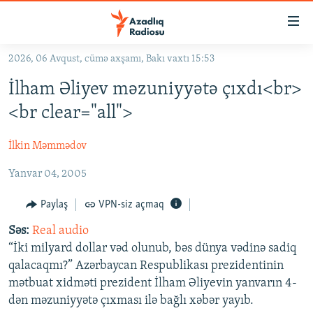
Keçid
linkləri
Əsas
2026, 06 Avqust, cümə axşamı, Bakı vaxtı 15:53
məzmuna
GÜNDƏM
İlham Əliyev məzuniyyətə çıxdı<br>
qayıt
#İZAHLA
Əsas
<br clear="all">
KORRUPSIOMETR
naviqasiyaya
qayıt
İlkin Məmmədov
#ƏSLINDƏ
Axtarışa
Yanvar 04, 2005
FƏRQƏ BAX
keç
QANUNI DOĞRU
Paylaş
VPN-siz açmaq
ARAŞDIRMA
Səs:
Real audio
“İki milyard dollar vəd olunub, bəs dünya vədinə sadiq
MULTIMEDIA
qalacaqmı?” Azərbaycan Respublikası prezidentinin
RADIO ARXIV
VIDEO
mətbuat xidməti prezident İlham Əliyevin yanvarın 4-
dən məzuniyyətə çıxması ilə bağlı xəbər yayıb.
HAQQIMIZDA
FOTOQALEREYA
OXU ZALI