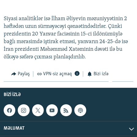
Siyasi analitiklər isə İlham Əliyevin məzuniyyətinin 2
həftədən uzun sürməyəcəyi qənaətindədirlər. Çünki
prezidentin 20 Yanvar faciəsinin 15-ci ildönümüylə
bağlı mərasimdə iştirak etməsi, yanvarın 24-25-də isə
İran prezidenti Məhəmməd Xatəminin dəvəti ilə bu
ölkəyə səfərə çıxması planlaşdırılıb.
Paylaş
VPN-siz açmaq
Bizi izlə
BIZI IZLƏ
MƏLUMAT