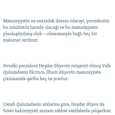
İNFOQRAFIKA
AZƏRBAYCAN ƏDƏBIYYATI KITABXANASI
MISSIYAMIZ
BIZI IZLƏ
KARIKATURA
İSLAM VƏ DEMOKRATIYA
PEŞƏ ETIKASI VƏ JURNALISTIKA STANDARTLARIMIZ
Məzuniyyətin nə vaxtadək davam edəcəyi, prezidentin
İZ - MƏDƏNIYYƏT PROQRAMI
MATERIALLARIMIZDAN ISTIFADƏ
bu müddətdə harada olacağı və bu məzuniyyətin
AZADLIQRADIOSU MOBIL TELEFONUNUZDA
RFE/RL-in bütün saytları
planlaşdırılmış olub—olmamasıyla bağlı heç bir
məlumat verilmir.
BIZIMLƏ ƏLAQƏ
XƏBƏR BÜLLETENLƏRIMIZ
Əvvəlki prezident Heydər Əliyevin müşaviri olmuş Vəfa
Quluzadənin fikrincə, İlham Əliyevin məzuniyyətə
çıxmasında qəribə heç nə yoxdur.
Cənab Quluzadənin sözlərinə görə, Heydər Əliyev də
Sovet hakimiyyəti zamanı rəhbər vəzifələrdə çalışarkən