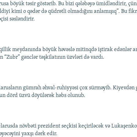
sa böyük təsir göstərib. Bu bizi qələbəyə ümidləndirir, çün
diyi kimi o qədər də qüdrətli olmadığını anlamışıq”. Bu fikr
isi səsləndirir.
illik meydanında böyük həvəslə mitinqdə iştirak edənlər a
 “Zubr” gənclər təşkilatının üzvləri də vardı.
arusların gümrah əhval-ruhiyyəsi çox sürməyib. Kiyevdən 
n dörd üzvü döyülərək həbs olunub.
elarusda növbəti prezident seçkisi keçiriləcək və Lukaşenko
əyəcəyini yaxşı dərk edir.