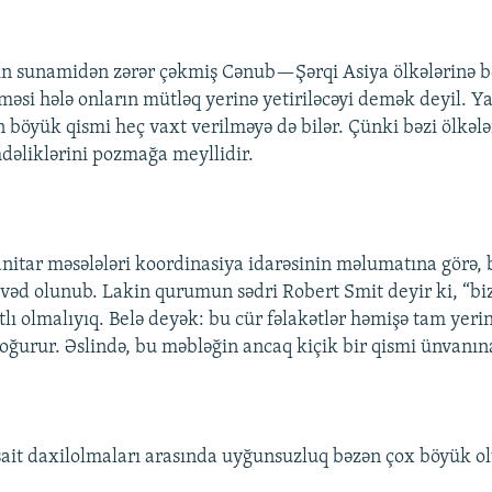
in sunamidən zərər çəkmiş Cənub—Şərqi Asiya ölkələrinə 
məsi hələ onların mütləq yerinə yetiriləcəyi demək deyil. 
n böyük qismi heç vaxt verilməyə də bilər. Çünki bəzi ölkəl
dəliklərini pozmağa meyllidir.
tar məsələləri koordinasiya idarəsinin məlumatına görə, 
 vəd olunub. Lakin qurumun sədri Robert Smit deyir ki, “bi
tlı olmalıyıq. Belə deyək: bu cür fəlakətlər həmişə tam yeri
oğurur. Əslində, bu məbləğin ancaq kiçik bir qismi ünvanın
əsait daxilolmaları arasında uyğunsuzluq bəzən çox böyük ol