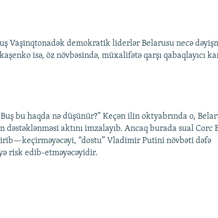
uş Vaşinqtonadək demokratik liderlər Belarusu necə dəyi
kaşenko isə, öz növbəsində, müxalifətə qarşı qabaqlayıcı 
 Buş bu haqda nə düşünür?” Keçən ilin oktyabrında o, Bela
 dəstəklənməsi aktını imzalayıb. Ancaq burada sual Corc 
çirib—keçirməyəcəyi, “dostu” Vladimir Putini növbəti dəfə
ə risk edib-etməyəcəyidir.