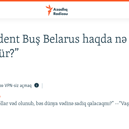
dent Buş Belarus haqda nə
ür?”
VPN-siz açmaq
o
ollar vəd olunub, bəs dünya vədinə sadiq qalacaqmı?” --“Vaş