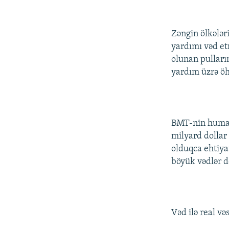
Zəngin ölkələr
yardımı vəd et
olunan pulları
yardım üzrə öh
BMT-nin humani
milyard dollar
olduqca ehtiya
böyük vədlər d
Vəd ilə real v