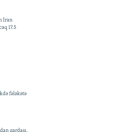
n İran
caq 17.5
kdə fələkətə
ndan qardaşı,