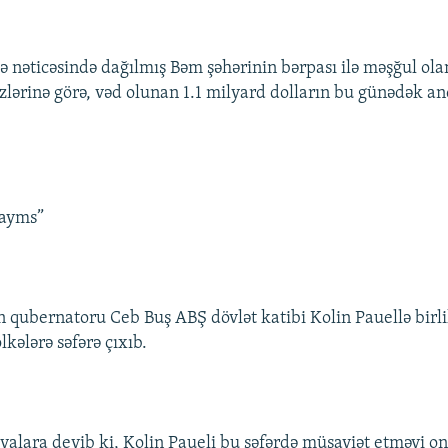
lə nəticəsində dağılmış Bəm şəhərinin bərpası ilə məşğul ola
zlərinə görə, vəd olunan 1.1 milyard dolların bu günədək an
.
Tayms”
ın qubernatoru Ceb Buş ABŞ dövlət katibi Kolin Pauellə birli
kələrə səfərə çıxıb.
yalara deyib ki, Kolin Paueli bu səfərdə müşayiət etməyi o