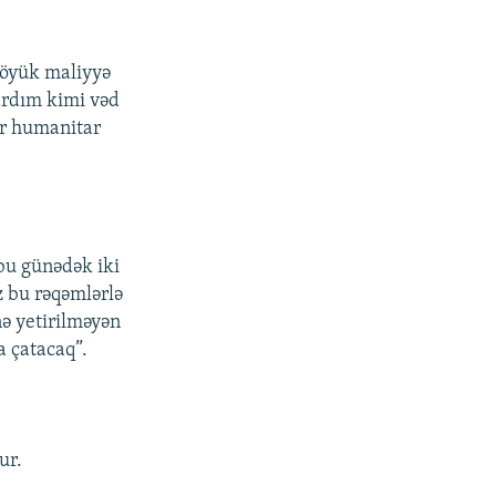
böyük maliyyə
Yardım kimi vəd
ər humanitar
bu günədək iki
z bu rəqəmlərlə
nə yetirilməyən
a çatacaq”.
ur.