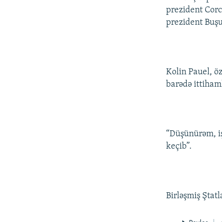
prezident Corc
prezident Buşu
Kolin Pauel, ö
barədə ittiham
“Düşünürəm, iş
keçib”.
Birləşmiş Ştat