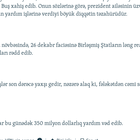
 Buş xahiş edib. Onun sözlərinə görə, prezident ailəsinin üz
n yardım işlərinə verdiyi böyük diqqətin təzahürüdür.
z növbəsində, 26 dekabr faciəsinə Birləşmiş Ştatların ləng r
ları rədd edib.
lər son dərəcə yaxşı gedir, nəzərə alaq ki, fələkətdən cəmi 
lar bu günədək 350 milyon dollarlıq yardım vəd edib.