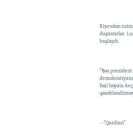
Kiyevdən tutm
düşünürlər. Lu
başlayıb.
“Bəs prezident
demokratiyanın
fəal həyata ke
qəzəbləndirməy
--“Qardian”