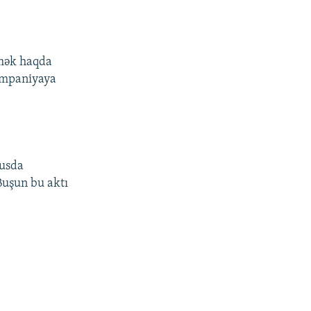
şmək haqda
kampaniyaya
rusda
Buşun bu aktı