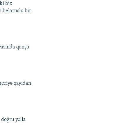
ki biz
i belaruslu bir
rasında qonşu
geriyə qayıdan
 doğru yolla