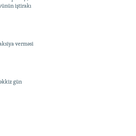
vünün iştirakı
eaksiya verməsi
səkkiz gün