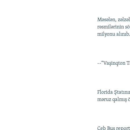
Məsələn, zəlzə
rəsmilərinin sö
milyonu alınıb
--“Vaşinqton 
Florida Ştatın
məruz qalmış öl
Ceb Buş report