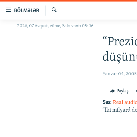
Keçid
BÖLMƏLƏR
linkləri
Axtar
Əsas
2026, 07 Avqust, cümə, Bakı vaxtı 05:06
GÜNDƏM
məzmuna
#İZAHLA
“Prezi
qayıt
Əsas
KORRUPSIOMETR
düşün
naviqasiyaya
#ƏSLINDƏ
qayıt
Axtarışa
FƏRQƏ BAX
Yanvar 04, 2005
keç
QANUNI DOĞRU
Paylaş
ARAŞDIRMA
Səs:
Real audi
MULTIMEDIA
“İki milyard d
RADIO ARXIV
VIDEO
HAQQIMIZDA
FOTOQALEREYA
OXU ZALI