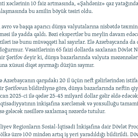
nti xəclərinin 10 faiz artmasında, «Şahdəniz» qaz yatağında
halaşmasında bu amilin böyük təsiri oldu.
n avro və başqa aparıcı dünya valyutalarına nisbətdə təxmin
əsi ilə yadda qaldı. Bəzi ekspertlər bu meylin davam edəc
ziləri isə bunu müvəqqəti hal sayırlar. Elə Azərbaycanda da
 doğurmur. Vəsaitlərinin 65 faizi dollarda saxlanan Dövlət
ir Şərifov deyir ki, dünya bazarlarında valyuta məzənnələr
buna xüsusi diqət ayırmağı düzjün saymır.
 Azərbaycanın qarşıdakı 20 il üçün neft gəlirlərindən istifa
ir Şərifovun bildirdiynə görə, dünya bazarlarında neftin qi
can 2025-ci ilə qədər 25-45 milyard dollar gəlir əldə edəcək
ə iqtisadiyyatının inkişafına xərcləmək və yoxsulluğu tamami
sə gələcək nəsillərə saxlamaq nəzərdə tutulur.
liyev Regionların Sosial-İqtisadi İnkişafına dair Dövlət Pro
ə ölkə üzrə 100 mindən artıq iş yeri yaradıldığı bildirildi. Döv