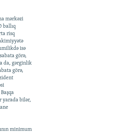
ma mərkəzi
0 ballıq
ta risq
hakimiyyətə
umilikdə isə
esabata görə,
 da, gərginlik
abata görə,
zident
si
. Başqa
 yarada bilər,
mane
arının minimum