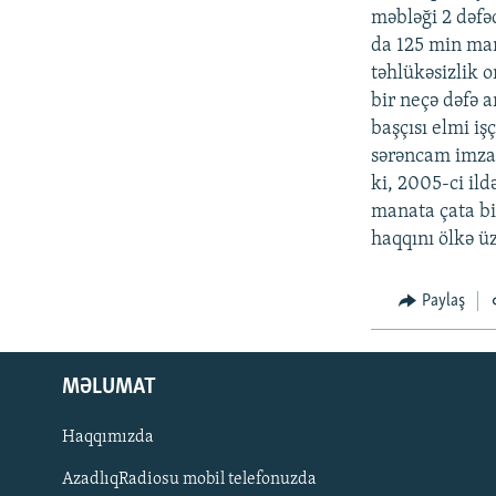
məbləği 2 dəf
da 125 min man
təhlükəsizlik o
bir neçə dəfə a
başçısı elmi iş
sərəncam imzal
ki, 2005-ci il
manata çata b
haqqını ölkə üz
Paylaş
MƏLUMAT
Haqqımızda
AzadlıqRadiosu mobil telefonuzda