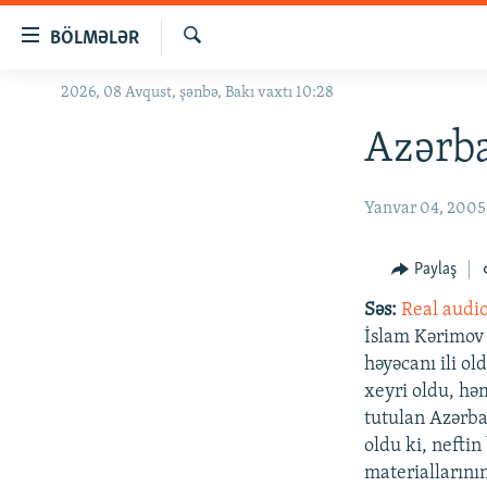
Keçid
BÖLMƏLƏR
linkləri
Axtar
Əsas
2026, 08 Avqust, şənbə, Bakı vaxtı 10:28
GÜNDƏM
məzmuna
#İZAHLA
Azərba
qayıt
Əsas
KORRUPSIOMETR
naviqasiyaya
Yanvar 04, 2005
#ƏSLINDƏ
qayıt
Axtarışa
FƏRQƏ BAX
Paylaş
keç
QANUNI DOĞRU
Səs:
Real audi
ARAŞDIRMA
İslam Kərimov 
həyəcanı ili o
MULTIMEDIA
xeyri oldu, hə
RADIO ARXIV
VIDEO
tutulan Azərba
oldu ki, neftin
HAQQIMIZDA
FOTOQALEREYA
OXU ZALI
materiallarının