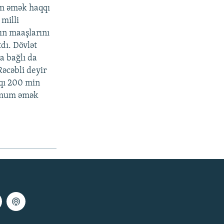
um əmək haqqı
milli
nın maaşlarını
tdı. Dövlət
la bağlı da
Rəcəbli deyir
qı 200 min
nimum əmək