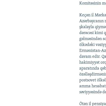
Komitəsinin mə
Keçən il Mərkə
Azərbaycanın ri
şkalayla qiymə
dərəcəsi kimi 
gəlməsindən so
ölkədəki vəziyy
Ermənistan-Azə
davam edir. Qa
hakimiyyət orq
aparatında qəb
özəlləşdirməni
postsovet ölkə
amma hesabata
səviyyəsində de
Ötən il pensiy