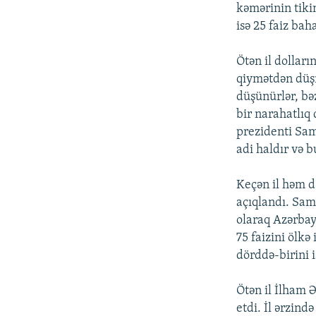
İNFOQRAFIKA
AZƏRBAYCAN ƏDƏBIYYATI KITABXANASI
MISSIYAMIZ
kəmərinin tiki
isə 25 faiz ba
KARIKATURA
İSLAM VƏ DEMOKRATIYA
PEŞƏ ETIKASI VƏ JURNALISTIKA
STANDARTLARIMIZ
İZ - MƏDƏNIYYƏT PROQRAMI
Ötən il dolları
MATERIALLARIMIZDAN ISTIFADƏ
qiymətdən düşm
AZADLIQRADIOSU MOBIL TELEFONUNUZDA
düşünürlər, bə
bir narahatlıq
BIZIMLƏ ƏLAQƏ
prezidenti Sam
XƏBƏR BÜLLETENLƏRIMIZ
adi haldır və 
Keçən il həm də
açıqlandı. Sam
olaraq Azərbay
75 faizini ölk
dörddə-birini i
Ötən il İlham Ə
etdi. İl ərzind