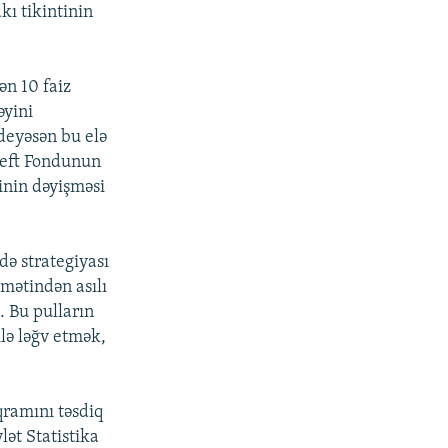
kı tikintinin
ən 10 faiz
əyini
 deyəsən bu elə
 Neft Fondunun
inin dəyişməsi
də strategiyası
ymətindən asılı
. Bu pulların
lə ləğv etmək,
qramını təsdiq
lət Statistika