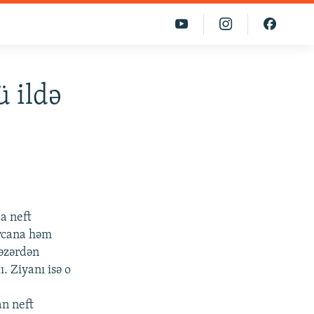
ü ildə
a neft
aycana həm
nəzərdən
. Ziyanı isə o
i
an neft