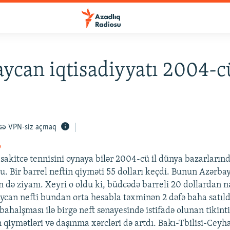
ycan iqtisadiyyatı 2004-c
VPN-siz açmaq
o
sakitcə tennisini oynaya bilər 2004-cü il dünya bazarlarınd
ldu. Bir barrel neftin qiyməti 55 dolları keçdi. Bunun Azərb
m də ziyanı. Xeyri o oldu ki, büdcədə barreli 20 dollardan 
ycan nefti bundan orta hesabla təxminən 2 dəfə baha satıldı
 bahalşması ilə birgə neft sənayesində istifadə olunan tikint
 qiymətləri və daşınma xərcləri də artdı. Bakı-Tbilisi-Ceyh