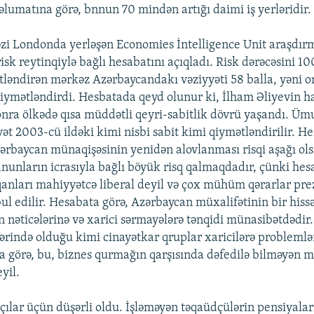
lumatına görə, bnnun 70 mindən artığı daimi iş yerləridir.
zi Londonda yerləşən Economies İntelligence Unit araşdır
sk reytinqiylə bağlı hesabatını açıqladı. Risk dərəcəsini 10
tləndirən mərkəz Azərbaycandakı vəziyyəti 58 balla, yəni or
qiymətləndirdi. Hesbatada qeyd olunur ki, İlham Əliyevin 
nra ölkədə qısa müddətli qeyri-sabitlik dövrü yaşandı. Üm
ət 2003-cü ildəki kimi nisbi sabit kimi qiymətləndirilir. H
rbaycan münaqişəsinin yenidən alovlanması risqi aşağı olsa
nunların icrasıyla bağlı böyük risq qalmaqdadır, çünki hes
anları mahiyyətcə liberal deyil və çox mühüm qərarlar pre
ul edilir. Hesabata görə, Azərbaycan müxalifətinin bir hissə
n nəticələrinə və xarici sərmayələrə tənqidi münasibətdədir
lərində olduğu kimi cinayətkar qruplar xaricilərə problemlər
 görə, bu, biznes qurmağın qarşısında dəfedilə bilməyən 
yil.
açılar üçün düşərli oldu. İşləməyən təqaüdçülərin pensiyal