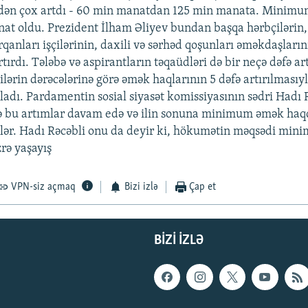
ədən çox artdı - 60 min manatdan 125 min manata. Minim
at oldu. Prezident İlham Əliyev bundan başqa hərbçilərin, 
rqanları işçilərinin, daxili və sərhəd qoşunları əməkdaşları
rtırdı. Tələbə və aspirantların təqaüdləri də bir neçə dəfə ar
çilərin dərəcələrinə görə əmək haqlarının 5 dəfə artırılmasıy
adı. Pardamentin sosial siyasət komissiyasının sədri Hadı 
də bu artımlar davam edə və ilin sonuna minimum əmək haq
ilər. Hadı Rəcəbli onu da deyir ki, hökumətin məqsədi mi
rə yaşayış
VPN-siz açmaq
Bizi izlə
Çap et
BIZI IZLƏ