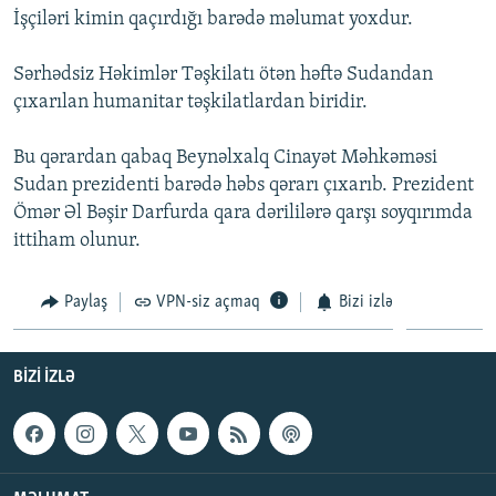
İşçiləri kimin qaçırdığı barədə məlumat yoxdur.
İNFOQRAFIKA
AZƏRBAYCAN ƏDƏBIYYATI KITABXANASI
MISSIYAMIZ
BIZI IZLƏ
KARIKATURA
İSLAM VƏ DEMOKRATIYA
PEŞƏ ETIKASI VƏ JURNALISTIKA STANDARTLARIMIZ
Sərhədsiz Həkimlər Təşkilatı ötən həftə Sudandan
çıxarılan humanitar təşkilatlardan biridir.
İZ - MƏDƏNIYYƏT PROQRAMI
MATERIALLARIMIZDAN ISTIFADƏ
AZADLIQRADIOSU MOBIL TELEFONUNUZDA
RFE/RL-in bütün saytları
Bu qərardan qabaq Beynəlxalq Cinayət Məhkəməsi
BIZIMLƏ ƏLAQƏ
Sudan prezidenti barədə həbs qərarı çıxarıb. Prezident
Ömər Əl Bəşir Darfurda qara dərililərə qarşı soyqırımda
XƏBƏR BÜLLETENLƏRIMIZ
ittiham olunur.
Paylaş
VPN-siz açmaq
Bizi izlə
BIZI IZLƏ