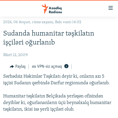
Keçid
linkləri
Əsas
2026, 06 Avqust, cümə axşamı, Bakı vaxtı 14:02
məzmuna
GÜNDƏM
Sudanda humanitar təşkilatın
qayıt
#İZAHLA
Əsas
işçiləri oğurlanıb
KORRUPSIOMETR
naviqasiyaya
qayıt
Mart 12, 2009
#ƏSLINDƏ
Axtarışa
FƏRQƏ BAX
Paylaş
VPN-siz açmaq
keç
QANUNI DOĞRU
Sərhədsiz Həkimlər Təşkilatı deyir ki, onların azı 5
işçisi Sudanın qərbində Darfur regionunda oğurlanıb.
ARAŞDIRMA
MULTIMEDIA
Humanitar təşkilatın Belçikada yerləşən ofisindən
deyiblər ki, oğurlananların üçü beynəlxalq humanitar
RADIO ARXIV
VIDEO
təşkilatın, ikisi isə yerli işçiləri olub.
HAQQIMIZDA
FOTOQALEREYA
OXU ZALI