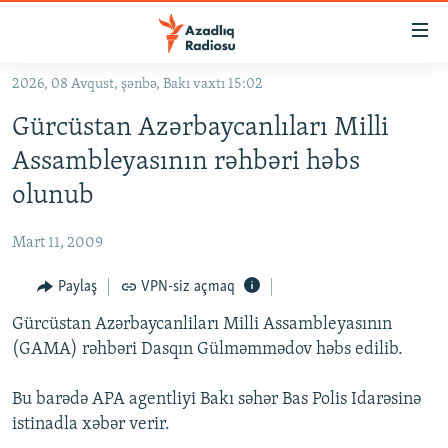
Keçid
linkləri
Əsas
2026, 08 Avqust, şənbə, Bakı vaxtı 15:02
məzmuna
GÜNDƏM
Gürcüstan Azərbaycanlıları Milli
qayıt
#İZAHLA
Əsas
Assambleyasının rəhbəri həbs
KORRUPSIOMETR
naviqasiyaya
olunub
qayıt
#ƏSLINDƏ
Axtarışa
Mart 11, 2009
FƏRQƏ BAX
keç
QANUNI DOĞRU
Paylaş
VPN-siz açmaq
ARAŞDIRMA
Gürcüstan Azərbaycanliları Milli Assambleyasının
(GAMA) rəhbəri Dasqın Gülməmmədov həbs edilib.
MULTIMEDIA
RADIO ARXIV
VIDEO
Bu barədə APA agentliyi Bakı səhər Bas Polis Idarəsinə
istinadla xəbər verir.
HAQQIMIZDA
FOTOQALEREYA
OXU ZALI