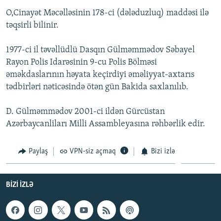
İNFOQRAFIKA
AZƏRBAYCAN ƏDƏBIYYATI KITABXANASI
MISSIYAMIZ
O,Cinayət Məcəlləsinin 178-ci (dələduzluq) maddəsi ilə
BIZI IZLƏ
təqsirli bilinir.
KARIKATURA
İSLAM VƏ DEMOKRATIYA
PEŞƏ ETIKASI VƏ JURNALISTIKA STANDARTLARIMIZ
İZ - MƏDƏNIYYƏT PROQRAMI
MATERIALLARIMIZDAN ISTIFADƏ
1977-ci il təvəllüdlü Dasqın Gülməmmədov Səbayel
Rayon Polis Idarəsinin 9-cu Polis Bölməsi
AZADLIQRADIOSU MOBIL TELEFONUNUZDA
RFE/RL-in bütün saytları
əməkdaslarının həyata keçirdiyi əməliyyat-axtarıs
BIZIMLƏ ƏLAQƏ
tədbirləri nəticəsində ötən gün Bakida saxlanılıb.
XƏBƏR BÜLLETENLƏRIMIZ
D. Gülməmmədov 2001-ci ildən Gürcüstan
Azərbaycanliları Milli Assambleyasına rəhbərlik edir.
Paylaş
VPN-siz açmaq
Bizi izlə
BIZI IZLƏ