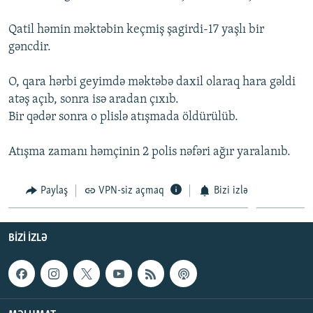
İNFOQRAFIKA
AZƏRBAYCAN ƏDƏBIYYATI KITABXANASI
MISSIYAMIZ
BIZI IZLƏ
Qatil həmin məktəbin keçmiş şagirdi-17 yaşlı bir
KARIKATURA
İSLAM VƏ DEMOKRATIYA
PEŞƏ ETIKASI VƏ JURNALISTIKA STANDARTLARIMIZ
gəncdir.
İZ - MƏDƏNIYYƏT PROQRAMI
MATERIALLARIMIZDAN ISTIFADƏ
O, qara hərbi geyimdə məktəbə daxil olaraq hara gəldi
AZADLIQRADIOSU MOBIL TELEFONUNUZDA
RFE/RL-in bütün saytları
atəş açıb, sonra isə aradan çıxıb.
BIZIMLƏ ƏLAQƏ
Bir qədər sonra o plislə atışmada öldürülüb.
XƏBƏR BÜLLETENLƏRIMIZ
Atışma zamanı həmçinin 2 polis nəfəri ağır yaralanıb.
Paylaş
VPN-siz açmaq
Bizi izlə
BIZI IZLƏ