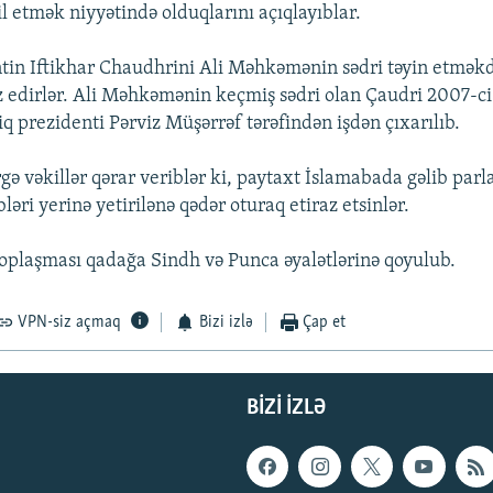
il etmək niyyətində olduqlarını açıqlayıblar.
tin Iftikhar Chaudhrini Ali Məhkəmənin sədri təyin etmək
z edirlər. Ali Məhkəmənin keçmiş sədri olan Çaudri 2007-ci
q prezidenti Pərviz Müşərrəf tərəfindən işdən çıxarılıb.
gə vəkillər qərar veriblər ki, paytaxt İslamabada gəlib par
bləri yerinə yetirilənə qədər oturaq etiraz etsinlər.
toplaşması qadağa Sindh və Punca əyalətlərinə qoyulub.
VPN-siz açmaq
Bizi izlə
Çap et
BIZI IZLƏ