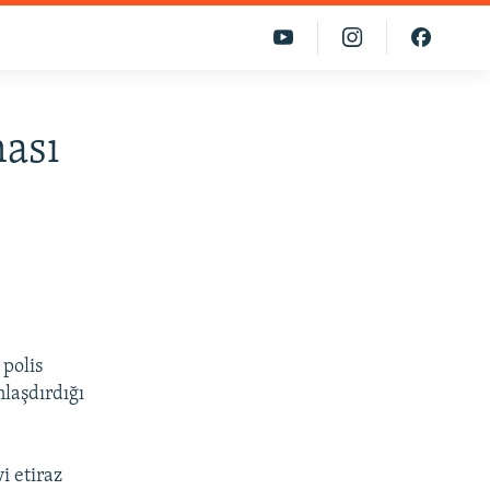
ması
 polis
nlaşdırdığı
i etiraz