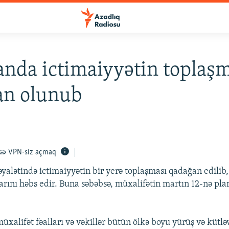
anda ictimaiyyətin toplaş
an olunub
VPN-siz açmaq
əyalətində ictimaiyyətin bir yerə toplaşması qadağan edilib,
arını həbs edir. Buna səbəbsə, müxalifətin martın 12-nə pla
xalifət fəalları və vəkillər bütün ölkə boyu yürüş və kütləv