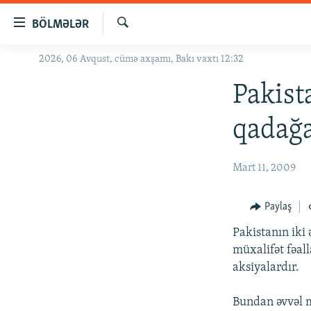
Keçid
BÖLMƏLƏR
linkləri
Axtar
Əsas
2026, 06 Avqust, cümə axşamı, Bakı vaxtı 12:32
GÜNDƏM
məzmuna
#İZAHLA
Pakist
qayıt
Əsas
KORRUPSIOMETR
qadağ
naviqasiyaya
#ƏSLINDƏ
qayıt
Axtarışa
FƏRQƏ BAX
Mart 11, 2009
keç
QANUNI DOĞRU
Paylaş
ARAŞDIRMA
Pakistanın iki 
MULTIMEDIA
müxalifət fəall
RADIO ARXIV
VIDEO
aksiyalardır.
HAQQIMIZDA
FOTOQALEREYA
OXU ZALI
Bundan əvvəl mü