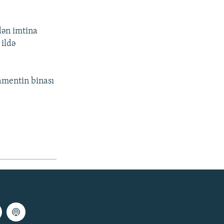
dən imtina
 ildə
lamentin binası