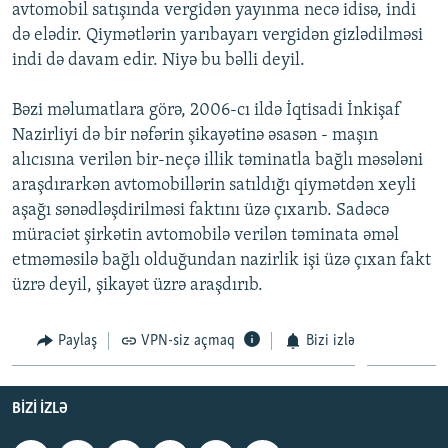
avtomobil satışında vergidən yayınma necə idisə, indi
də elədir. Qiymətlərin yarıbayarı vergidən gizlədilməsi
indi də davam edir. Niyə bu bəlli deyil.
Bəzi məlumatlara görə, 2006-cı ildə İqtisadi İnkişaf
Nazirliyi də bir nəfərin şikayətinə əsasən - maşın
alıcısına verilən bir-neçə illik təminatla bağlı məsələni
araşdırarkən avtomobillərin satıldığı qiymətdən xeyli
aşağı sənədləşdirilməsi faktını üzə çıxarıb. Sadəcə
müraciət şirkətin avtomobilə verilən təminata əməl
etməməsilə bağlı olduğundan nazirlik işi üzə çıxan fakt
üzrə deyil, şikayət üzrə araşdırıb.
Paylaş
VPN-siz açmaq
Bizi izlə
BIZI IZLƏ