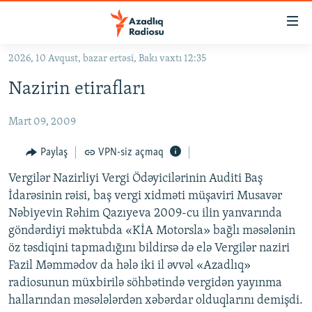
Keçid
linkləri
Əsas
2026, 10 Avqust, bazar ertəsi, Bakı vaxtı 12:35
məzmuna
GÜNDƏM
Nazirin etirafları
qayıt
#İZAHLA
Əsas
Mart 09, 2009
KORRUPSIOMETR
naviqasiyaya
qayıt
#ƏSLINDƏ
Paylaş
VPN-siz açmaq
Axtarışa
FƏRQƏ BAX
keç
Vergilər Nazirliyi Vergi Ödəyicilərinin Auditi Baş
İdarəsinin rəisi, baş vergi xidməti müşaviri Musavər
QANUNI DOĞRU
Nəbiyevin Rəhim Qazıyeva 2009-cu ilin yanvarında
ARAŞDIRMA
göndərdiyi məktubda «KİA Motorsla» bağlı məsələnin
öz təsdiqini tapmadığını bildirsə də elə Vergilər naziri
MULTIMEDIA
Fazil Məmmədov da hələ iki il əvvəl «Azadlıq»
RADIO ARXIV
VIDEO
radiosunun müxbirilə söhbətində vergidən yayınma
HAQQIMIZDA
hallarından məsələlərdən xəbərdar olduqlarını demişdi.
FOTOQALEREYA
OXU ZALI