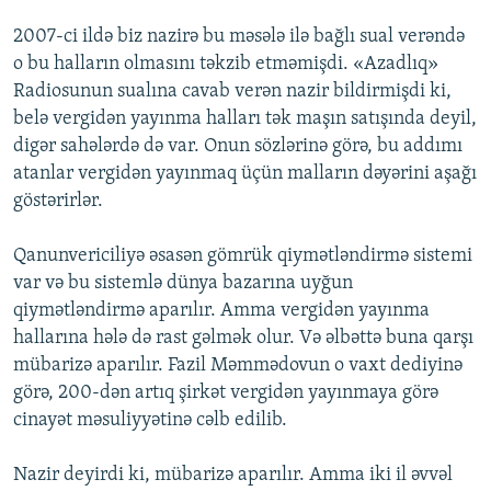
İNFOQRAFIKA
AZƏRBAYCAN ƏDƏBIYYATI KITABXANASI
MISSIYAMIZ
2007-ci ildə biz nazirə bu məsələ ilə bağlı sual verəndə
BIZI IZLƏ
KARIKATURA
İSLAM VƏ DEMOKRATIYA
PEŞƏ ETIKASI VƏ JURNALISTIKA STANDARTLARIMIZ
o bu halların olmasını təkzib etməmişdi. «Azadlıq»
Radiosunun sualına cavab verən nazir bildirmişdi ki,
İZ - MƏDƏNIYYƏT PROQRAMI
MATERIALLARIMIZDAN ISTIFADƏ
belə vergidən yayınma halları tək maşın satışında deyil,
AZADLIQRADIOSU MOBIL TELEFONUNUZDA
RFE/RL-in bütün saytları
digər sahələrdə də var. Onun sözlərinə görə, bu addımı
atanlar vergidən yayınmaq üçün malların dəyərini aşağı
BIZIMLƏ ƏLAQƏ
göstərirlər.
XƏBƏR BÜLLETENLƏRIMIZ
Qanunvericiliyə əsasən gömrük qiymətləndirmə sistemi
var və bu sistemlə dünya bazarına uyğun
qiymətləndirmə aparılır. Amma vergidən yayınma
hallarına hələ də rast gəlmək olur. Və əlbəttə buna qarşı
mübarizə aparılır. Fazil Məmmədovun o vaxt dediyinə
görə, 200-dən artıq şirkət vergidən yayınmaya görə
cinayət məsuliyyətinə cəlb edilib.
Nazir deyirdi ki, mübarizə aparılır. Amma iki il əvvəl