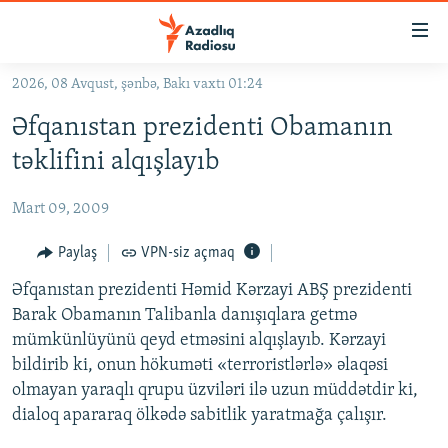
Keçid
linkləri
Əsas
2026, 08 Avqust, şənbə, Bakı vaxtı 01:24
məzmuna
GÜNDƏM
Əfqanıstan prezidenti Obamanın
qayıt
#İZAHLA
Əsas
təklifini alqışlayıb
KORRUPSIOMETR
naviqasiyaya
qayıt
Mart 09, 2009
#ƏSLINDƏ
Axtarışa
FƏRQƏ BAX
Paylaş
VPN-siz açmaq
keç
QANUNI DOĞRU
Əfqanıstan prezidenti Həmid Kərzayi ABŞ prezidenti
Barak Obamanın Talibanla danışıqlara getmə
ARAŞDIRMA
mümkünlüyünü qeyd etməsini alqışlayıb. Kərzayi
MULTIMEDIA
bildirib ki, onun hökuməti «terroristlərlə» əlaqəsi
olmayan yaraqlı qrupu üzviləri ilə uzun müddətdir ki,
RADIO ARXIV
VIDEO
dialoq apararaq ölkədə sabitlik yaratmağa çalışır.
HAQQIMIZDA
FOTOQALEREYA
OXU ZALI