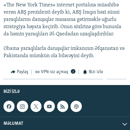
«The New York Times» internet portalına müashibə
İNFOQRAFIKA
AZƏRBAYCAN ƏDƏBIYYATI KITABXANASI
MISSIYAMIZ
BIZI IZLƏ
verən ABŞ prezidenti deyib ki, ABŞ İraqın bəzi sünni
KARIKATURA
İSLAM VƏ DEMOKRATIYA
PEŞƏ ETIKASI VƏ JURNALISTIKA STANDARTLARIMIZ
yaraqlılarını danışıqlar masasına gətirməklə uğurlu
strategiya həyata keçirib. Onun sözlrinə görə bununla
İZ - MƏDƏNIYYƏT PROQRAMI
MATERIALLARIMIZDAN ISTIFADƏ
da həmin yaraqlıları Əl-Qaedadan uzaqlaşdırıblar.
AZADLIQRADIOSU MOBIL TELEFONUNUZDA
RFE/RL-in bütün saytları
BIZIMLƏ ƏLAQƏ
Obama yaraqlılarla danışıqlar imkanının Əfqanıstan və
Pakistanda mümkün ola biləcəyini deyib.
XƏBƏR BÜLLETENLƏRIMIZ
Paylaş
VPN-siz açmaq
Bizi izlə
BIZI IZLƏ
MƏLUMAT