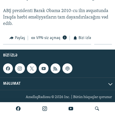
İNFOQRAFIKA
AZƏRBAYCAN ƏDƏBIYYATI KITABXANASI
MISSIYAMIZ
BIZI IZLƏ
ABŞ prezidenti Barak Obama 2010-cu ilin avqustunda
KARIKATURA
İSLAM VƏ DEMOKRATIYA
PEŞƏ ETIKASI VƏ JURNALISTIKA STANDARTLARIMIZ
İraqda hərbi əməliyyatların tam dayandırılacağını vəd
edib.
İZ - MƏDƏNIYYƏT PROQRAMI
MATERIALLARIMIZDAN ISTIFADƏ
AZADLIQRADIOSU MOBIL TELEFONUNUZDA
RFE/RL-in bütün saytları
Paylaş
VPN-siz açmaq
Bizi izlə
BIZIMLƏ ƏLAQƏ
XƏBƏR BÜLLETENLƏRIMIZ
BIZI IZLƏ
MƏLUMAT
AzadlıqRadiosu © 2026 Inc. | Bütün hüquqlar qorunur