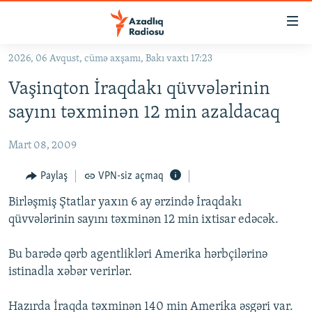
Keçid
linkləri
Əsas
2026, 06 Avqust, cümə axşamı, Bakı vaxtı 17:23
məzmuna
GÜNDƏM
Vaşinqton İraqdakı qüvvələrinin
qayıt
#İZAHLA
Əsas
sayını təxminən 12 min azaldacaq
KORRUPSIOMETR
naviqasiyaya
qayıt
Mart 08, 2009
#ƏSLINDƏ
Axtarışa
FƏRQƏ BAX
Paylaş
VPN-siz açmaq
keç
QANUNI DOĞRU
Birləşmiş Ştatlar yaxın 6 ay ərzində İraqdakı
qüvvələrinin sayını təxminən 12 min ixtisar edəcək.
ARAŞDIRMA
MULTIMEDIA
Bu barədə qərb agentlikləri Amerika hərbçilərinə
istinadla xəbər verirlər.
RADIO ARXIV
VIDEO
HAQQIMIZDA
FOTOQALEREYA
OXU ZALI
Hazırda İraqda təxminən 140 min Amerika əsgəri var.