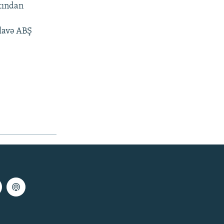
atından
əlavə ABŞ