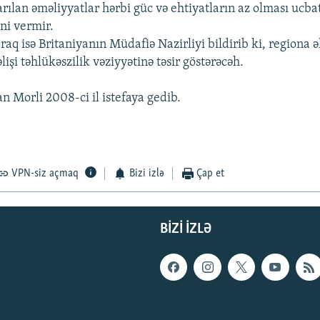
ılan əməliyyatlar hərbi güc və ehtiyatların az olması ucb
əni vermir.
raq isə Britaniyanın Müdafiə Nazirliyi bildirib ki, regiona 
lişi təhlükəszilik vəziyyətinə təsir göstərəcəh.
n Morli 2008-ci il istefaya gedib.
VPN-siz açmaq
Bizi izlə
Çap et
BIZI IZLƏ