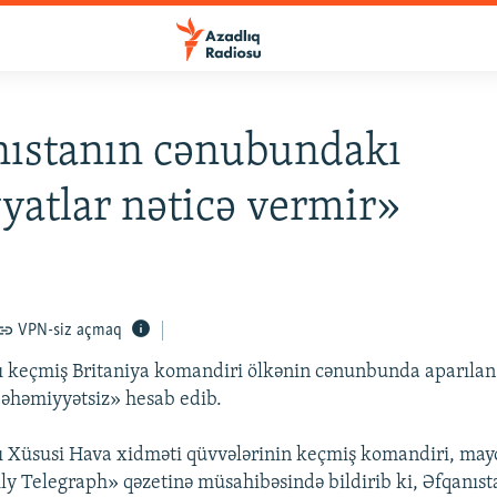
nıstanın cənubundakı
yatlar nəticə vermir»
VPN-siz açmaq
 keçmiş Britaniya komandiri ölkənin cənunbunda aparılan
«əhəmiyyətsiz» hesab edib.
 Xüsusi Hava xidməti qüvvələrinin keçmiş komandiri, may
ly Telegraph» qəzetinə müsahibəsində bildirib ki, Əfqanıst