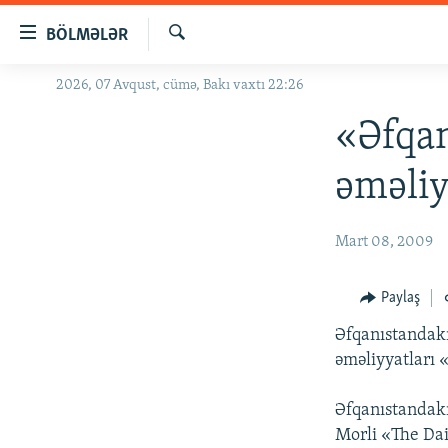
Keçid
BÖLMƏLƏR
linkləri
Axtar
Əsas
2026, 07 Avqust, cümə, Bakı vaxtı 22:26
GÜNDƏM
məzmuna
#İZAHLA
«Əfqa
qayıt
Əsas
KORRUPSIOMETR
əməliy
naviqasiyaya
#ƏSLINDƏ
qayıt
Axtarışa
FƏRQƏ BAX
Mart 08, 2009
keç
QANUNI DOĞRU
Paylaş
ARAŞDIRMA
Əfqanıstandakı
MULTIMEDIA
əməliyyatları 
RADIO ARXIV
VIDEO
Əfqanıstandakı
HAQQIMIZDA
FOTOQALEREYA
OXU ZALI
Morli «The Dai