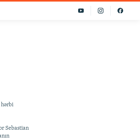
 hərbi
or Sebastian
anın