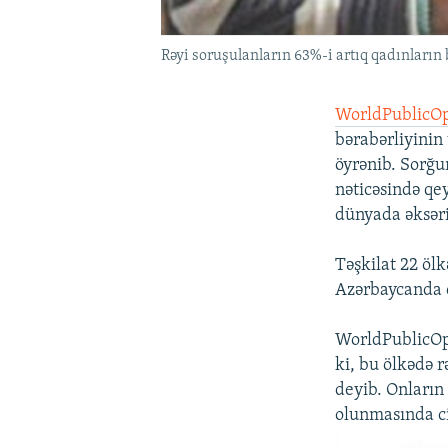
Rəyi soruşulanların 63%-i artıq qadınların
WorldPublicOp
bərabərliyinin 
öyrənib. Sorğu
nəticəsində qey
dünyada əksəri
Təşkilat 22 öl
Azərbaycanda c
WorldPublicOpi
ki, bu ölkədə 
deyib. Onların 
olunmasında ci