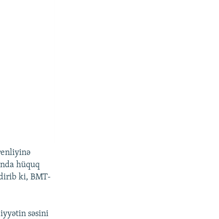
renliyinə
sında hüquq
dirib ki, BMT-
yyətin səsini