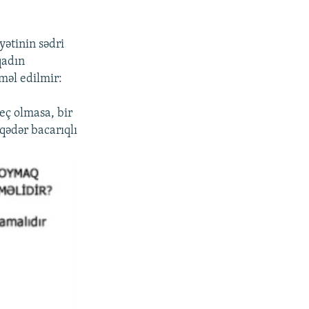
ətinin sədri
qadın
məl edilmir:
eç olmasa, bir
qədər bacarıqlı