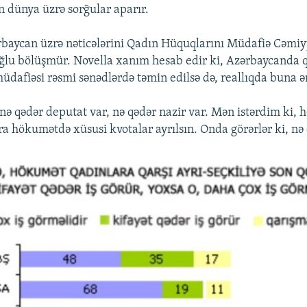
 dünya üzrə sorğular aparır.
rbaycan üzrə nəticələrini Qadın Hüquqlarını Müdafiə Cəmiyy
ğlu bölüşmür. Novella xanım hesab edir ki, Azərbaycanda 
üdafiəsi rəsmi sənədlərdə təmin edilsə də, reallıqda buna ə
nə qədər deputat var, nə qədər nazir var. Mən istərdim ki, h
ra hökumətdə xüsusi kvotalar ayrılsın. Onda görərlər ki, nə 