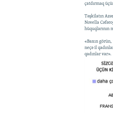
çatdırmaq üçün
Təşkilatın Azə
Novella Cəfəro
hüquqlarının m
«Baxın görün, 
neçə il qadınla
qadınlar var».