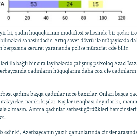
ir ki, qadın hüquqlarının müdafiəsi sahəsində bir qədər irəl
 bilmələri sahəsindədir. Artıq sovet dövrü ilə müqayisədə d
n bərpasına zərurət yarananda polisə müraciət edə bilir.
ri ilə bağlı bir sıra layihələrdə çalışmış psixoloq Azad İsa
Azərbaycanda qadınların hüquqlarını daha çox elə qadınların 
sərbəst qadına başqa qadınlar necə baxırlar. Onları başqa qa
itələyirlər, nəinki kişilər. Kişilər uzaqbaşı deyirlər ki, mən
elə olmasın. Amma qadınlar sərbəst gördükləri həmcinsləri
r».
b edir ki, Azərbaycanın yazılı qanunlarında cinslər arasında