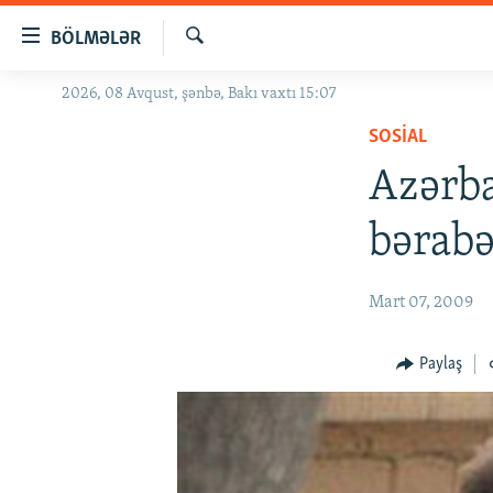
Keçid
BÖLMƏLƏR
linkləri
Axtar
Əsas
2026, 08 Avqust, şənbə, Bakı vaxtı 15:07
GÜNDƏM
məzmuna
SOSIAL
#İZAHLA
qayıt
Əsas
Azərba
KORRUPSIOMETR
naviqasiyaya
#ƏSLINDƏ
qayıt
bərabə
Axtarışa
FƏRQƏ BAX
keç
QANUNI DOĞRU
Mart 07, 2009
ARAŞDIRMA
Paylaş
MULTIMEDIA
RADIO ARXIV
VIDEO
HAQQIMIZDA
FOTOQALEREYA
OXU ZALI