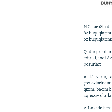
N.Cəfəroğlu dey
öz hüquqlarını
öz hüquqlarını
Qadın problemlə
edir ki, indi 
pozurlar:
«Fikir verin, 
çox özlərindən 
qızım, bacım b
aqressiv olurla
A.İsazadə hesa