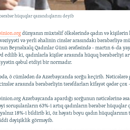
 bərabər hüquqlar qazandıqlarını deyib
inion.org
dünyanın müxtəlif ölkələrində qadın və kişilərin
vəziyyəti və yerli əhalinin cinslər arasındakı bərabərliyə m
nun Beynəlxalq Qadınlar Günü ərəfəsində - martın 6-da yay
d edilib ki, qadınlarla kişilər arasında hüquq bərabərliyi a
yyətin qəbul etdiyi bir normadır.
kədə, ö cümlədən də Azərbaycanda sorğu keçirib. Nəticələrə 
inslər arasında bərabərliyin tərəfdarları kifayət qədər çox 
nion.org Azərbaycanda apardığı sorğunun nəticələrinə əsa
rəyi soruşulanların 63%-i artıq qadınların bərabər hüquqlar 
yalnız 18%-i bildirib ki, öz həyatı boyu qadın hüquqlarının
ddi dəyişiklik görməyib.