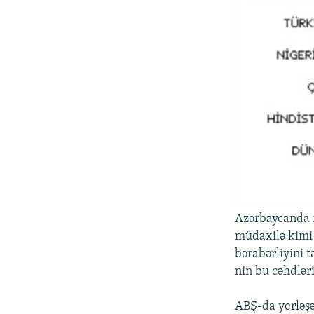
Azərbaycanda r
müdaxilə kimi 
bərabərliyini 
nin bu cəhdləri
ABŞ-da yerləşə