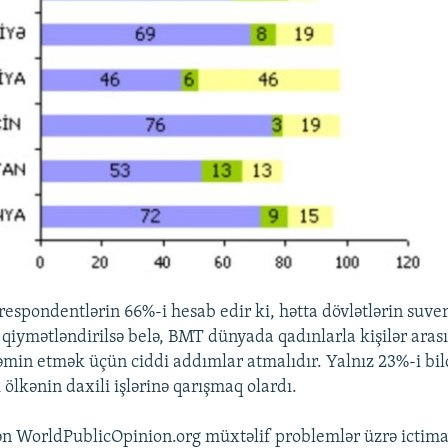
espondentlərin 66%-i hesab edir ki, hətta dövlətlərin suve
qiymətləndirilsə belə, BMT dünyada qadınlarla kişilər ara
təmin etmək üçün ciddi addımlar atmalıdır. Yalnız 23%-i bil
 ölkənin daxili işlərinə qarışmaq olardı.
n WorldPublicOpinion.org müxtəlif problemlər üzrə ictimai