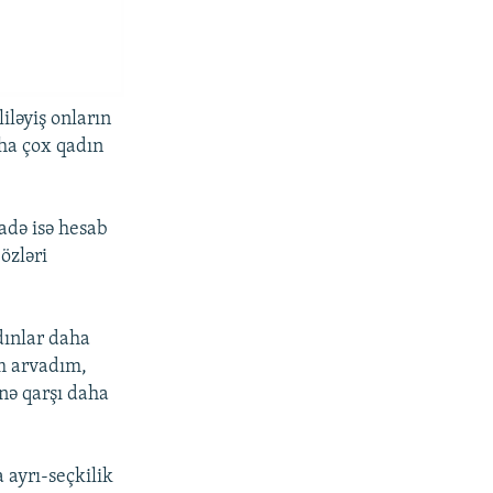
iləyiş onların
aha çox qadın
zadə isə hesab
özləri
dınlar daha
im arvadım,
nə qarşı daha
 ayrı-seçkilik