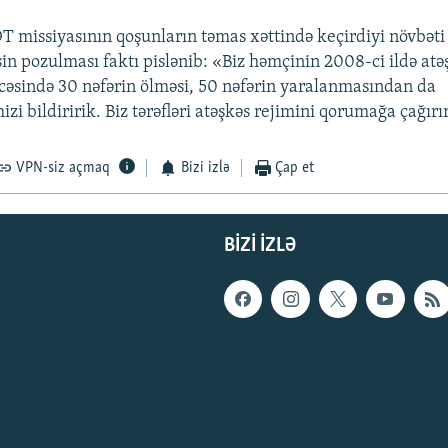
 missiyasının qoşunların təmas xəttində keçirdiyi növbəti
in pozulması faktı pislənib: «Biz həmçinin 2008-ci ildə atə
cəsində 30 nəfərin ölməsi, 50 nəfərin yaralanmasından da
izi bildiririk. Biz tərəfləri atəşkəs rejimini qorumağa çağırı
VPN-siz açmaq
Bizi izlə
Çap et
BIZI IZLƏ