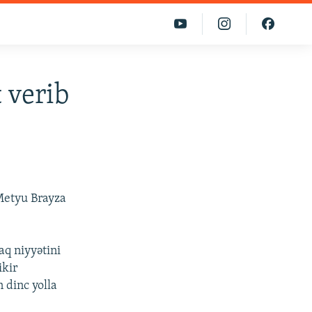
 verib
Metyu Brayza
aq niyyətini
ikir
 dinc yolla