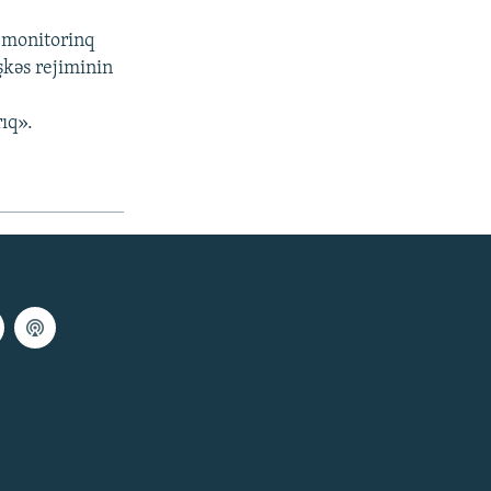
 monitorinq
şkəs rejiminin
rıq».