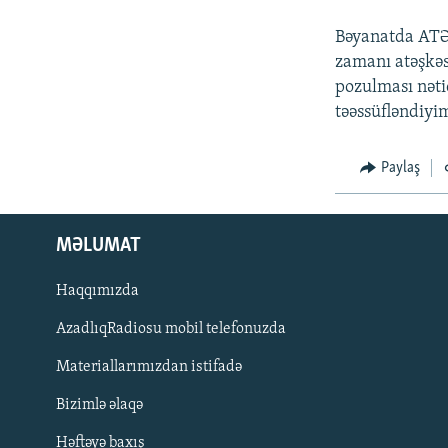
İNFOQRAFIKA
AZƏRBAYCAN ƏDƏBIYYATI KITABXANASI
MISSIYAMIZ
Bəyanatda ATƏT
KARIKATURA
İSLAM VƏ DEMOKRATIYA
PEŞƏ ETIKASI VƏ JURNALISTIKA
STANDARTLARIMIZ
zamanı atəşkəs
İZ - MƏDƏNIYYƏT PROQRAMI
pozulması nəti
MATERIALLARIMIZDAN ISTIFADƏ
təəssüfləndiyim
AZADLIQRADIOSU MOBIL TELEFONUNUZDA
BIZIMLƏ ƏLAQƏ
Paylaş
XƏBƏR BÜLLETENLƏRIMIZ
MƏLUMAT
Haqqımızda
AzadlıqRadiosu mobil telefonuzda
Materiallarımızdan istifadə
Bizimlə əlaqə
BIZI IZLƏ
Həftəyə baxış