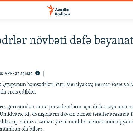
rlər növbəti dəfə bəyanat
VPN-siz açmaq
 Qrupunun həmsədrləri Yuri Merzlyakov, Bernar Fasie və 
la çıxış ediblər.
ix görüşündən sonra prezidentlərin açıq diskussiya aparm
«Ümidvarıq ki, danışıqların davam etməsi tərəflər arasında f
azaldacaq. Yalnız o zaman yaxın müddət ərzində münaqişənin
mümkün ola bilər».