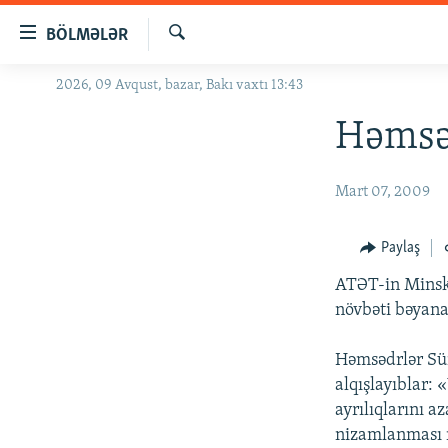
Keçid
BÖLMƏLƏR
linkləri
Axtar
Əsas
2026, 09 Avqust, bazar, Bakı vaxtı 13:43
GÜNDƏM
məzmuna
#İZAHLA
Həmsəd
qayıt
Əsas
KORRUPSIOMETR
naviqasiyaya
Mart 07, 2009
#ƏSLINDƏ
qayıt
Axtarışa
FƏRQƏ BAX
Paylaş
keç
QANUNI DOĞRU
ATƏT-in Minsk
ARAŞDIRMA
növbəti bəyanat
MULTIMEDIA
Həmsədrlər Sür
RADIO ARXIV
VIDEO
alqışlayıblar: 
ayrılıqlarını 
HAQQIMIZDA
FOTOQALEREYA
OXU ZALI
nizamlanması 