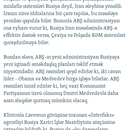
müdafiə sistemləri Rusiya deyil, İran əleyhinə yönəlib.
İranın nüvə iddialarına bir çarə tapılsa, bu məsələyə
yenidən qayıdıla bilər. Bununla ABŞ administrasiyası
ona eyham vurur ki, Rusiya İran məsələsində ABŞ-a
effektiv dəstək versə, Çexiya və Polşada RƏM sistemləri
quraşdırılmaya bilər.
Bundan əlavə, ABŞ-ın yeni administrasiyası Rusiyaya
yeni iqtisadi əməkdaşlıq planları təklif etmək
niyyətindədir. ABŞ rəsmiləri qeyd edirlər ki, iki cavan
lider - Obama və Medvedev birgə işləyə bilərlər. ABŞ
rəsmiləri ümid edirlər ki, heç vaxt Kommunist
Partiyasının üzvü olmamış Dmitri Medvedevlə daha
asan əlaqələr qurmaq mümkün olacaq.
Klintonla Lavrovun görüşünə toxunan «İnterfaks»
agentliyi Rusiya Xarici İşlər Nazirliyinin sözçüsünə
istinadən bildirib ki, Rusiya da «bu danışıqların