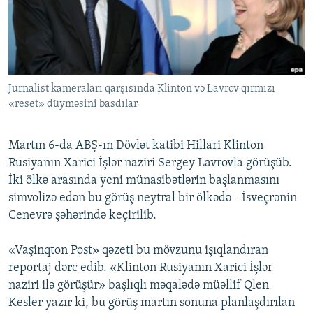
İNFOQRAFIKA
AZƏRBAYCAN ƏDƏBIYYATI KITABXANASI
MISSIYAMIZ
BIZI IZLƏ
KARIKATURA
İSLAM VƏ DEMOKRATIYA
PEŞƏ ETIKASI VƏ JURNALISTIKA STANDARTLARIMIZ
İZ - MƏDƏNIYYƏT PROQRAMI
MATERIALLARIMIZDAN ISTIFADƏ
AZADLIQRADIOSU MOBIL TELEFONUNUZDA
Jurnalist kameraları qarşısında Klinton və Lavrov qırmızı
RFE/RL-in bütün saytları
«reset» düyməsini basdılar
BIZIMLƏ ƏLAQƏ
XƏBƏR BÜLLETENLƏRIMIZ
Martın 6-da ABŞ-ın Dövlət katibi Hillari Klinton
Rusiyanın Xarici İşlər naziri Sergey Lavrovla görüşüb.
İki ölkə arasında yeni münasibətlərin başlanmasını
simvolizə edən bu görüş neytral bir ölkədə - İsveçrənin
Cenevrə şəhərində keçirilib.
«Vaşinqton Post» qəzeti bu mövzunu işıqlandıran
reportaj dərc edib. «Klinton Rusiyanın Xarici İşlər
naziri ilə görüşür» başlıqlı məqalədə müəllif Qlen
Kesler yazır ki, bu görüş martın sonuna planlaşdırılan