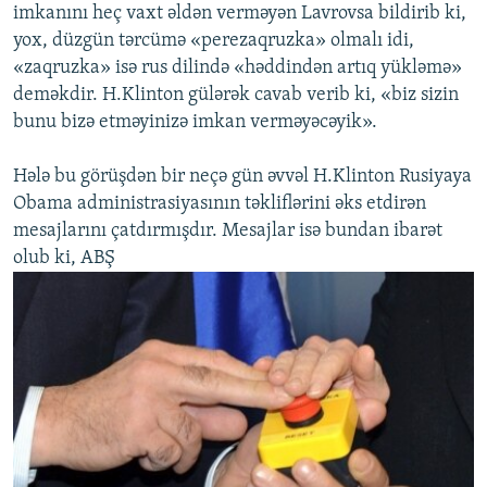
imkanını heç vaxt əldən verməyən Lavrovsa bildirib ki,
yox, düzgün tərcümə «perezaqruzka» olmalı idi,
«zaqruzka» isə rus dilində «həddindən artıq yükləmə»
deməkdir. H.Klinton gülərək cavab verib ki, «biz sizin
bunu bizə etməyinizə imkan verməyəcəyik».
Hələ bu görüşdən bir neçə gün əvvəl H.Klinton Rusiyaya
Obama administrasiyasının təkliflərini əks etdirən
mesajlarını çatdırmışdır. Mesajlar isə bundan ibarət
olub ki, ABŞ