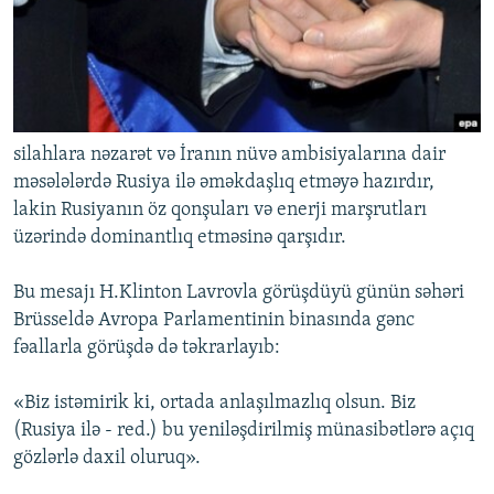
silahlara nəzarət və İranın nüvə ambisiyalarına dair
məsələlərdə Rusiya ilə əməkdaşlıq etməyə hazırdır,
lakin Rusiyanın öz qonşuları və enerji marşrutları
üzərində dominantlıq etməsinə qarşıdır.
Bu mesajı H.Klinton Lavrovla görüşdüyü günün səhəri
Brüsseldə Avropa Parlamentinin binasında gənc
fəallarla görüşdə də təkrarlayıb:
«Biz istəmirik ki, ortada anlaşılmazlıq olsun. Biz
(Rusiya ilə - red.) bu yeniləşdirilmiş münasibətlərə açıq
gözlərlə daxil oluruq».