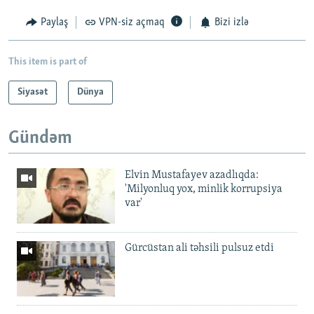
Paylaş
VPN-siz açmaq
Bizi izlə
This item is part of
Siyasət
Dünya
Gündəm
Elvin Mustafayev azadlıqda:
'Milyonluq yox, minlik korrupsiya
var'
Gürcüstan ali təhsili pulsuz etdi