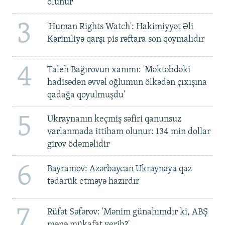
olunur
3
'Human Rights Watch': Hakimiyyət Əli
Kərimliyə qarşı pis rəftara son qoymalıdır
4
Taleh Bağırovun xanımı: 'Məktəbdəki
hadisədən əvvəl oğlumun ölkədən çıxışına
qadağa qoyulmuşdu'
5
Ukraynanın keçmiş səfiri qanunsuz
varlanmada ittiham olunur: 134 min dollar
girov ödəməlidir
6
Bayramov: Azərbaycan Ukraynaya qaz
tədarük etməyə hazırdır
7
Rüfət Səfərov: 'Mənim günahımdır ki, ABŞ
mənə mükafat verib?'