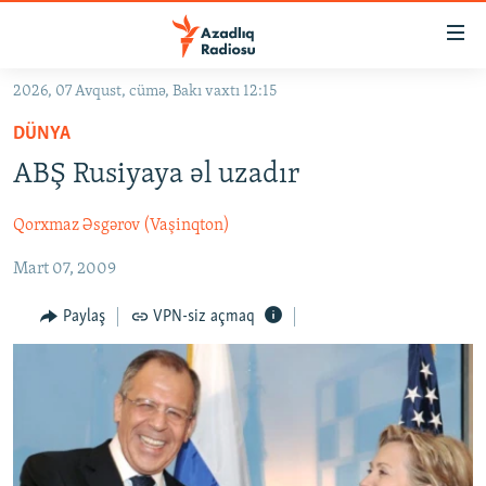
Keçid
linkləri
Əsas
2026, 07 Avqust, cümə, Bakı vaxtı 12:15
məzmuna
GÜNDƏM
DÜNYA
qayıt
#İZAHLA
Əsas
ABŞ Rusiyaya əl uzadır
KORRUPSIOMETR
naviqasiyaya
qayıt
Qorxmaz Əsgərov (Vaşinqton)
#ƏSLINDƏ
Axtarışa
Mart 07, 2009
FƏRQƏ BAX
keç
QANUNI DOĞRU
Paylaş
VPN-siz açmaq
ARAŞDIRMA
MULTIMEDIA
RADIO ARXIV
VIDEO
HAQQIMIZDA
FOTOQALEREYA
OXU ZALI