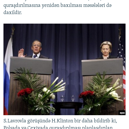
quraşdırılmasına yenidən baxılması məsələləri də
daxildir.
S.Lavrovla görüşündə H.Klinton bir daha bildirib ki,
Polşada və Çexiyada quraşdırılması planlaşdırılan