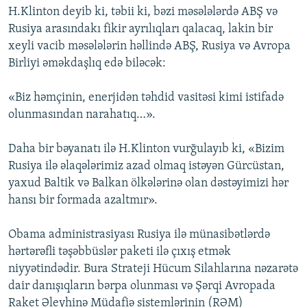
H.Klinton deyib ki, təbii ki, bəzi məsələlərdə ABŞ və
Rusiya arasındakı fikir ayrılıqları qalacaq, lakin bir
xeyli vacib məsələlərin həllində ABŞ, Rusiya və Avropa
Birliyi əməkdaşlıq edə biləcək:
«Biz həmçinin, enerjidən təhdid vasitəsi kimi istifadə
olunmasından narahatıq…».
Daha bir bəyanatı ilə H.Klinton vurğulayıb ki, «Bizim
Rusiya ilə əlaqələrimiz azad olmaq istəyən Gürcüstan,
yaxud Baltik və Balkan ölkələrinə olan dəstəyimizi hər
hansı bir formada azaltmır».
Obama administrasiyası Rusiya ilə münasibətlərdə
hərtərəfli təşəbbüslər paketi ilə çıxış etmək
niyyətindədir. Bura Strateji Hücum Silahlarına nəzarətə
dair danışıqların bərpa olunması və Şərqi Avropada
Raket Əleyhinə Müdafiə sistemlərinin (RƏM)