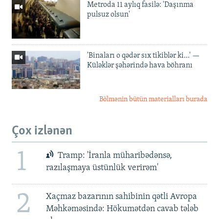
Metroda 11 aylıq fasilə: 'Daşınma
pulsuz olsun'
'Binaları o qədər sıx tikiblər ki...' —
Küləklər şəhərində hava böhranı
Bölmənin bütün materialları burada
Çox izlənən
1
Tramp: 'İranla müharibədənsə,
razılaşmaya üstünlük verirəm'
2
Xaçmaz bazarının sahibinin qətli Avropa
Məhkəməsində: Hökumətdən cavab tələb