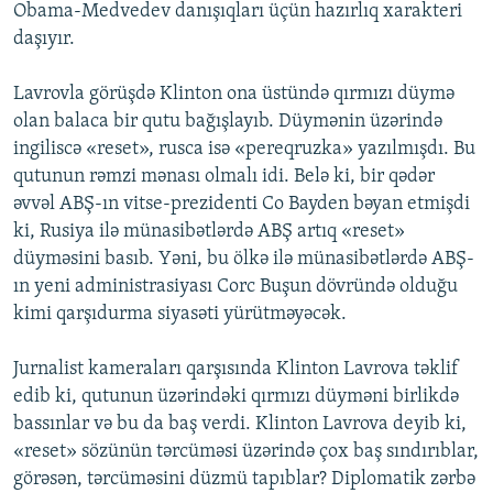
Obama-Medvedev danışıqları üçün hazırlıq xarakteri
daşıyır.
Lavrovla görüşdə Klinton ona üstündə qırmızı düymə
olan balaca bir qutu bağışlayıb. Düymənin üzərində
ingiliscə «reset», rusca isə «pereqruzka» yazılmışdı. Bu
qutunun rəmzi mənası olmalı idi. Belə ki, bir qədər
əvvəl ABŞ-ın vitse-prezidenti Co Bayden bəyan etmişdi
ki, Rusiya ilə münasibətlərdə ABŞ artıq «reset»
düyməsini basıb. Yəni, bu ölkə ilə münasibətlərdə ABŞ-
ın yeni administrasiyası Corc Buşun dövründə olduğu
kimi qarşıdurma siyasəti yürütməyəcək.
Jurnalist kameraları qarşısında Klinton Lavrova təklif
edib ki, qutunun üzərindəki qırmızı düyməni birlikdə
bassınlar və bu da baş verdi. Klinton Lavrova deyib ki,
«reset» sözünün tərcüməsi üzərində çox baş sındırıblar,
görəsən, tərcüməsini düzmü tapıblar? Diplomatik zərbə