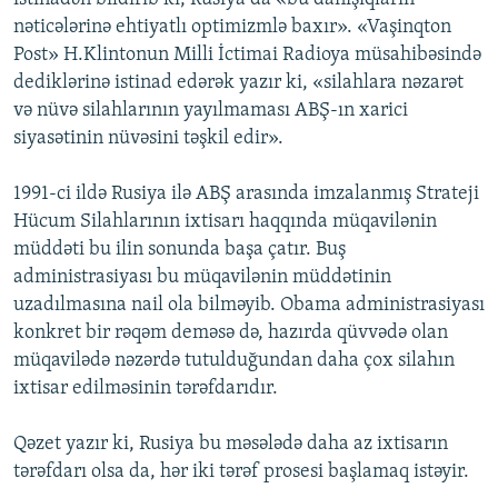
nəticələrinə ehtiyatlı optimizmlə baxır». «Vaşinqton
Post» H.Klintonun Milli İctimai Radioya müsahibəsində
dediklərinə istinad edərək yazır ki, «silahlara nəzarət
və nüvə silahlarının yayılmaması ABŞ-ın xarici
siyasətinin nüvəsini təşkil edir».
1991-ci ildə Rusiya ilə ABŞ arasında imzalanmış Strateji
Hücum Silahlarının ixtisarı haqqında müqavilənin
müddəti bu ilin sonunda başa çatır. Buş
administrasiyası bu müqavilənin müddətinin
uzadılmasına nail ola bilməyib. Obama administrasiyası
konkret bir rəqəm deməsə də, hazırda qüvvədə olan
müqavilədə nəzərdə tutulduğundan daha çox silahın
ixtisar edilməsinin tərəfdarıdır.
Qəzet yazır ki, Rusiya bu məsələdə daha az ixtisarın
tərəfdarı olsa da, hər iki tərəf prosesi başlamaq istəyir.