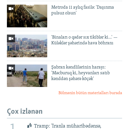
Metroda 11 aylıq fasilə: 'Daşınma
pulsuz olsun'
'Binaları o qədər sıx tikiblər ki...' —
Küləklər şəhərində hava böhranı
Şabran kəndlilərinin harayı:
'Məcburuq ki, heyvanları satıb
kənddən şəhərə köçək'
Bölmənin bütün materialları burada
Çox izlənən
Tramp: 'İranla müharibədənsə,