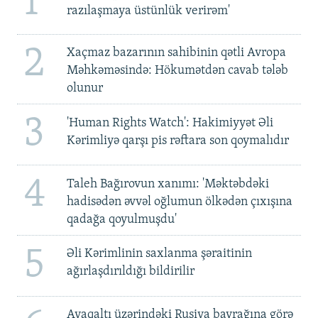
1
razılaşmaya üstünlük verirəm'
2
Xaçmaz bazarının sahibinin qətli Avropa
Məhkəməsində: Hökumətdən cavab tələb
olunur
3
'Human Rights Watch': Hakimiyyət Əli
Kərimliyə qarşı pis rəftara son qoymalıdır
4
Taleh Bağırovun xanımı: 'Məktəbdəki
hadisədən əvvəl oğlumun ölkədən çıxışına
qadağa qoyulmuşdu'
5
Əli Kərimlinin saxlanma şəraitinin
ağırlaşdırıldığı bildirilir
Ayaqaltı üzərindəki Rusiya bayrağına görə