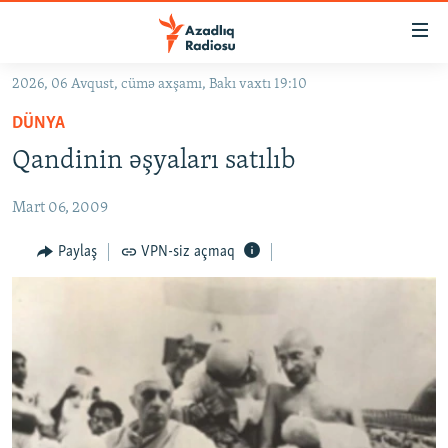
Keçid
linkləri
Əsas
2026, 06 Avqust, cümə axşamı, Bakı vaxtı 19:10
məzmuna
GÜNDƏM
DÜNYA
qayıt
#İZAHLA
Əsas
Qandinin əşyaları satılıb
KORRUPSIOMETR
naviqasiyaya
qayıt
Mart 06, 2009
#ƏSLINDƏ
Axtarışa
FƏRQƏ BAX
Paylaş
VPN-siz açmaq
keç
QANUNI DOĞRU
ARAŞDIRMA
MULTIMEDIA
RADIO ARXIV
VIDEO
HAQQIMIZDA
FOTOQALEREYA
OXU ZALI