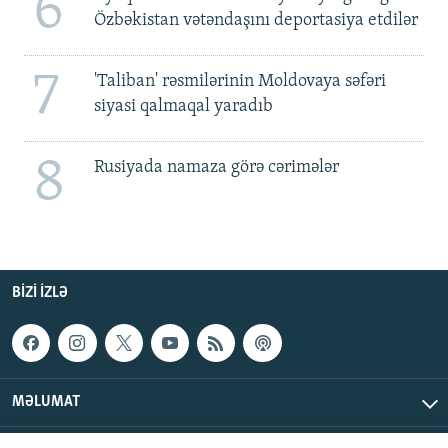
6
Özbəkistan vətəndaşını deportasiya etdilər
7
'Taliban' rəsmilərinin Moldovaya səfəri
siyasi qalmaqal yaradıb
8
Rusiyada namaza görə cərimələr
BIZI IZLƏ
MƏLUMAT