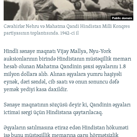
İNFOQRAFIKA
AZƏRBAYCAN ƏDƏBIYYATI KITABXANASI
MISSIYAMIZ
BIZI IZLƏ
KARIKATURA
İSLAM VƏ DEMOKRATIYA
PEŞƏ ETIKASI VƏ JURNALISTIKA STANDARTLARIMIZ
Cəvahirlər Nehru və Mahatma Qandi Hindistan Milli Konqres
İZ - MƏDƏNIYYƏT PROQRAMI
MATERIALLARIMIZDAN ISTIFADƏ
partiyasının toplantısında. 1942-ci il
AZADLIQRADIOSU MOBIL TELEFONUNUZDA
RFE/RL-in bütün saytları
BIZIMLƏ ƏLAQƏ
Hindli sənaye maqnatı Vijay Mallya, Nyu-York
auksionlarının birində Hindistanın müstəqillik memarı
XƏBƏR BÜLLETENLƏRIMIZ
hesab olunan Mahatma Qandinin şəxsi əşyalarını 1.8
milyon dollara alıb. Alınan əşyalara yumru haşiyəli
eynək, dəri səndəl, cib saatı və onun sonuncu dəfə
yemək yediyi kasa daxildir.
Sənaye maqnatının sözçüsü deyir ki, Qandinin əşyaları
ictimai sərgi üçün Hindistana qaytarılacaq.
Əşyaların satılmasına etiraz edən Hindistan hökuməti
isə bunu müstəqillik memarına qarşı hörmətsizlik