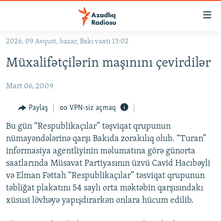
Keçid
linkləri
Əsas
2026, 09 Avqust, bazar, Bakı vaxtı 13:02
məzmuna
GÜNDƏM
Müxalifətçilərin maşınını çevirdilər
qayıt
#İZAHLA
Əsas
Mart 06, 2009
KORRUPSIOMETR
naviqasiyaya
qayıt
#ƏSLINDƏ
Paylaş
VPN-siz açmaq
Axtarışa
FƏRQƏ BAX
keç
Bu gün “Respublikaçılar” təşviqat qrupunun
nümayəndələrinə qarşı Bakıda zorakılıq olub. “Turan”
QANUNI DOĞRU
informasiya agentliyinin məlumatına görə günorta
ARAŞDIRMA
saatlarında Müsavat Partiyasının üzvü Cavid Hacıbəyli
və Elman Fəttah “Respublikaçılar” təsviqat qrupunun
MULTIMEDIA
təbliğat plakatını 54 saylı orta məktəbin qarşısındakı
RADIO ARXIV
VIDEO
xüsusi lövhəyə yapışdırarkən onlara hücum edilib.
HAQQIMIZDA
FOTOQALEREYA
OXU ZALI