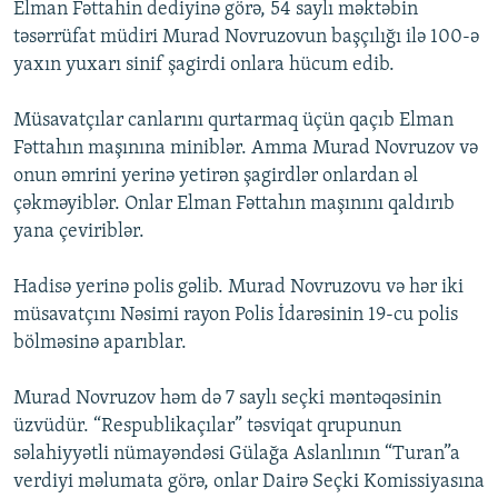
Elman Fəttahin dediyinə görə, 54 saylı məktəbin
İNFOQRAFIKA
AZƏRBAYCAN ƏDƏBIYYATI KITABXANASI
MISSIYAMIZ
təsərrüfat müdiri Murad Novruzovun başçılığı ilə 100-ə
BIZI IZLƏ
KARIKATURA
İSLAM VƏ DEMOKRATIYA
PEŞƏ ETIKASI VƏ JURNALISTIKA STANDARTLARIMIZ
yaxın yuxarı sinif şagirdi onlara hücum edib.
İZ - MƏDƏNIYYƏT PROQRAMI
MATERIALLARIMIZDAN ISTIFADƏ
Müsavatçılar canlarını qurtarmaq üçün qaçıb Elman
AZADLIQRADIOSU MOBIL TELEFONUNUZDA
RFE/RL-in bütün saytları
Fəttahın maşınına miniblər. Amma Murad Novruzov və
onun əmrini yerinə yetirən şagirdlər onlardan əl
BIZIMLƏ ƏLAQƏ
çəkməyiblər. Onlar Elman Fəttahın maşınını qaldırıb
XƏBƏR BÜLLETENLƏRIMIZ
yana çeviriblər.
Hadisə yerinə polis gəlib. Murad Novruzovu və hər iki
müsavatçını Nəsimi rayon Polis İdarəsinin 19-cu polis
bölməsinə aparıblar.
Murad Novruzov həm də 7 saylı seçki məntəqəsinin
üzvüdür. “Respublikaçılar” təsviqat qrupunun
səlahiyyətli nümayəndəsi Gülağa Aslanlının “Turan”a
verdiyi məlumata görə, onlar Dairə Seçki Komissiyasına