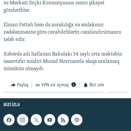
və Mərkəzi Seçki Komissiyasına rəsmi şikayət
göndəriblər.
Elman Fəttah həm də zorakılığa və əmlakının
zədələnməsinə görə cavabdehlərin cəzalandırılmasını
tələb edir.
Xəbərdə adı hallanan Bakıdakı 54 saylı orta məktəbin
təsərrüfat müdiri Murad Novruzovla əlaqə saxlamaq
mümkün olmayıb.
Paylaş
VPN-siz açmaq
Bizi izlə
BIZI IZLƏ