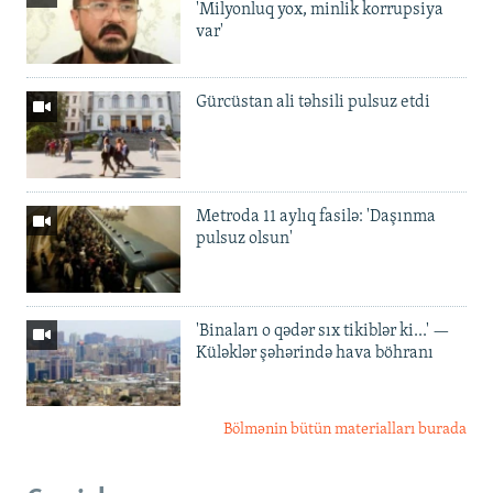
'Milyonluq yox, minlik korrupsiya
var'
Gürcüstan ali təhsili pulsuz etdi
Metroda 11 aylıq fasilə: 'Daşınma
pulsuz olsun'
'Binaları o qədər sıx tikiblər ki...' —
Küləklər şəhərində hava böhranı
Bölmənin bütün materialları burada