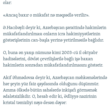
olar:
«Ancaq baxır o mükafat nə məqsədlə verilir».
Ə.Hacıbəyli deyir ki, Azərbaycan şəraitində hakimlərin
mükafatlandırılması onların icra hakimiyyətlərinin
göstərişlərinin can-başla yerinə yetirilməsilə bağlıdır.
O, buna ən yaxşı nümunə kimi 2003-cü il oktyabr
hadisələrini, dövlət çevrilişlərilə bağlı işə baxan
hakimlərin sonradan mükafatlandırılmasını göstərir.
Akif Əhmədovsa deyir ki, Azərbaycan məhkəmələrində
hər şeyin yüz faiz qaydasında olduğunu düşünmür.
Amma ölkədə bütün sahələrdə inkişafı görməmək
ədalətsizlikdir. O, hesab edir ki, Ədliyyə nazirinin
kristal təmizliyi nəyə desən dəyər: