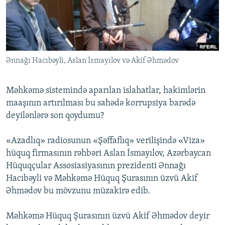
İNFOQRAFIKA
AZƏRBAYCAN ƏDƏBIYYATI KITABXANASI
MISSIYAMIZ
BIZI IZLƏ
KARIKATURA
İSLAM VƏ DEMOKRATIYA
PEŞƏ ETIKASI VƏ JURNALISTIKA STANDARTLARIMIZ
İZ - MƏDƏNIYYƏT PROQRAMI
MATERIALLARIMIZDAN ISTIFADƏ
Ənnağı Hacıbəyli, Aslan İsmayılov və Akif Əhmədov
AZADLIQRADIOSU MOBIL TELEFONUNUZDA
RFE/RL-in bütün saytları
BIZIMLƏ ƏLAQƏ
Məhkəmə sistemində aparılan islahatlar, hakimlərin
XƏBƏR BÜLLETENLƏRIMIZ
maaşının artırılması bu sahədə korrupsiya barədə
deyilənlərə son qoydumu?
«Azadlıq» radiosunun «Şəffaflıq» verilişində «Viza»
hüquq firmasının rəhbəri Aslan İsmayılov, Azərbaycan
Hüquqçular Assosiasiyasının prezidenti Ənnağı
Hacıbəyli və Məhkəmə Hüquq Şurasının üzvü Akif
Əhmədov bu mövzunu müzakirə edib.
Məhkəmə Hüquq Şurasının üzvü Akif Əhmədov deyir