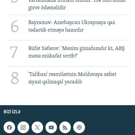
varlanmada ittiham olunur: 134 min dollar
girov ödəməlidir
6
Bayramov: Azərbaycan Ukraynaya qaz
tədarük etməyə hazırdır
7
Rüfət Səfərov: 'Mənim günahımdır ki, ABŞ
mənə mükafat verib?'
8
'Taliban' rəsmilərinin Moldovaya səfəri
siyasi qalmaqal yaradıb
BIZI IZLƏ