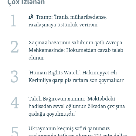
Çox izlənən
1
Tramp: 'İranla müharibədənsə,
razılaşmaya üstünlük verirəm'
2
Xaçmaz bazarının sahibinin qətli Avropa
Məhkəməsində: Hökumətdən cavab tələb
olunur
3
'Human Rights Watch': Hakimiyyət Əli
Kərimliyə qarşı pis rəftara son qoymalıdır
4
Taleh Bağırovun xanımı: 'Məktəbdəki
hadisədən əvvəl oğlumun ölkədən çıxışına
qadağa qoyulmuşdu'
5
Ukraynanın keçmiş səfiri qanunsuz