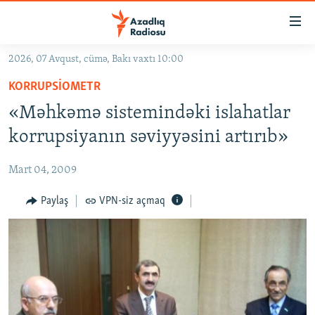
Keçid
linkləri
Əsas
2026, 07 Avqust, cümə, Bakı vaxtı 10:00
məzmuna
GÜNDƏM
KORRUPSIOMETR
qayıt
#İZAHLA
Əsas
«Məhkəmə sistemindəki islahatlar
KORRUPSIOMETR
naviqasiyaya
korrupsiyanın səviyyəsini artırıb»
qayıt
#ƏSLINDƏ
Axtarışa
Mart 04, 2009
FƏRQƏ BAX
keç
QANUNI DOĞRU
Paylaş
VPN-siz açmaq
ARAŞDIRMA
MULTIMEDIA
RADIO ARXIV
VIDEO
HAQQIMIZDA
FOTOQALEREYA
OXU ZALI