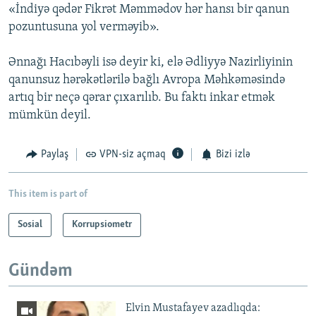
«İndiyə qədər Fikrət Məmmədov hər hansı bir qanun
pozuntusuna yol verməyib».
Ənnağı Hacıbəyli isə deyir ki, elə Ədliyyə Nazirliyinin
qanunsuz hərəkətlərilə bağlı Avropa Məhkəməsində
artıq bir neçə qərar çıxarılıb. Bu faktı inkar etmək
mümkün deyil.
Paylaş
VPN-siz açmaq
Bizi izlə
This item is part of
Sosial
Korrupsiometr
Gündəm
Elvin Mustafayev azadlıqda: