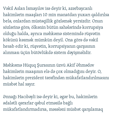
Vəkil Aslan İsmayılov isə deyir ki, azərbaycanlı
hakimlərin maaşları 10 min manatdan yuxarı qaldırılsa
belə, onlardan müstəqillik gözləmək yersizdir. Onun
sözlərinə görə, ölkənin bütün sahələrində korrupsiya
olduğu halda, ayrıca məhkəmə sistemində rüşvətin
kökünü kəsmək mümkün deyil. Ona görə də vəkil
hesab edir ki, rüşvətin, korrupsiyanın qarşısının
alınması üçün bütövlükdə sistem dəyişməlidir.
Məhkəmə Hüquq Şurasının üzvü Akif Əhmədov
hakimlərin maaşının elə də çox olmadığını deyir. O,
hakimlərin prezident tərəfindən mükafatlandırılmasını
müsbət hal sayır.
Ənnağı Hacıbəyli isə deyir ki, əgər bu, hakimlərin
ədalətli qərarlar qəbul etməsilə bağlı
mükafatlandırmadırsa, məsələni müsbət qarşılamaq