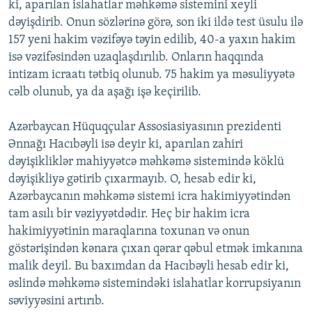
ki, aparılan islahatlar məhkəmə sistemini xeyli
dəyişdirib. Onun sözlərinə görə, son iki ildə test üsulu ilə
157 yeni hakim vəzifəyə təyin edilib, 40-a yaxın hakim
isə vəzifəsindən uzaqlaşdırılıb. Onların haqqında
intizam icraatı tətbiq olunub. 75 hakim ya məsuliyyətə
cəlb olunub, ya da aşağı işə keçirilib.
Azərbaycan Hüquqçular Assosiasiyasının prezidenti
Ənnağı Hacıbəyli isə deyir ki, aparılan zahiri
dəyişikliklər mahiyyətcə məhkəmə sistemində köklü
dəyişikliyə gətirib çıxarmayıb. O, hesab edir ki,
Azərbaycanın məhkəmə sistemi icra hakimiyyətindən
tam asılı bir vəziyyətdədir. Heç bir hakim icra
hakimiyyətinin maraqlarına toxunan və onun
göstərişindən kənara çıxan qərar qəbul etmək imkanına
malik deyil. Bu baxımdan da Hacıbəyli hesab edir ki,
əslində məhkəmə sistemindəki islahatlar korrupsiyanın
səviyyəsini artırıb.