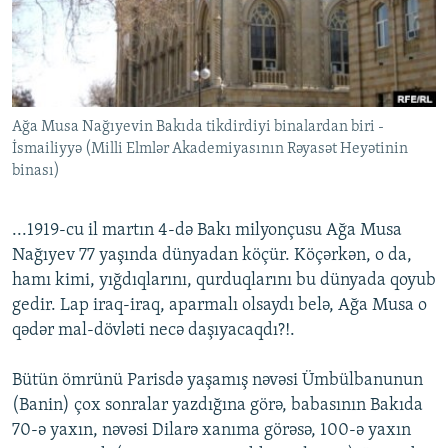
İNFOQRAFIKA
AZƏRBAYCAN ƏDƏBIYYATI KITABXANASI
MISSIYAMIZ
BIZI IZLƏ
KARIKATURA
İSLAM VƏ DEMOKRATIYA
PEŞƏ ETIKASI VƏ JURNALISTIKA STANDARTLARIMIZ
İZ - MƏDƏNIYYƏT PROQRAMI
MATERIALLARIMIZDAN ISTIFADƏ
AZADLIQRADIOSU MOBIL TELEFONUNUZDA
Ağa Musa Nağıyevin Bakıda tikdirdiyi binalardan biri -
RFE/RL-in bütün saytları
İsmailiyyə (Milli Elmlər Akademiyasının Rəyasət Heyətinin
BIZIMLƏ ƏLAQƏ
binası)
XƏBƏR BÜLLETENLƏRIMIZ
...1919-cu il martın 4-də Bakı milyonçusu Ağa Musa
Nağıyev 77 yaşında dünyadan köçür. Köçərkən, o da,
hamı kimi, yığdıqlarını, qurduqlarını bu dünyada qoyub
gedir. Lap iraq-iraq, aparmalı olsaydı belə, Ağa Musa o
qədər mal-dövləti necə daşıyacaqdı?!.
Bütün ömrünü Parisdə yaşamış nəvəsi Ümbülbanunun
(Banin) çox sonralar yazdığına görə, babasının Bakıda
70-ə yaxın, nəvəsi Dilarə xanıma görəsə, 100-ə yaxın