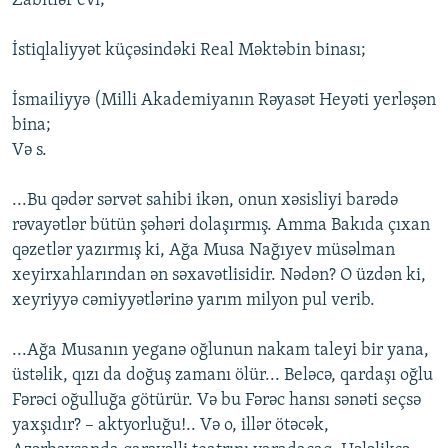
Zabitlər evi;
İstiqlaliyyət küçəsindəki Real Məktəbin binası;
İsmailiyyə (Milli Akademiyanın Rəyasət Heyəti yerləşən
bina;
Və s.
...Bu qədər sərvət sahibi ikən, onun xəsisliyi barədə
rəvayətlər bütün şəhəri dolaşırmış. Amma Bakıda çıxan
qəzetlər yazırmış ki, Ağa Musa Nağıyev müsəlman
xeyirxahlarından ən səxavətlisidir. Nədən? O üzdən ki,
xeyriyyə cəmiyyətlərinə yarım milyon pul verib.
...Ağa Musanın yeganə oğlunun nakam taleyi bir yana,
üstəlik, qızı da doğuş zamanı ölür... Beləcə, qardaşı oğlu
Fərəci oğulluğa götürür. Və bu Fərəc hansı sənəti seçsə
yaxşıdır? – aktyorluğu!.. Və o, illər ötəcək,