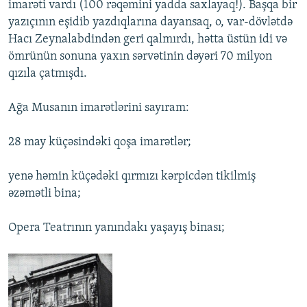
imarəti vardı (100 rəqəmini yadda saxlayaq!). Başqa bir
yazıçının eşidib yazdıqlarına dayansaq, o, var-dövlətdə
Hacı Zeynalabdindən geri qalmırdı, hətta üstün idi və
ömrünün sonuna yaxın sərvətinin dəyəri 70 milyon
qızıla çatmışdı.
Ağa Musanın imarətlərini sayıram:
28 may küçəsindəki qoşa imarətlər;
yenə həmin küçədəki qırmızı kərpicdən tikilmiş
əzəmətli bina;
Opera Teatrının yanındakı yaşayış binası;