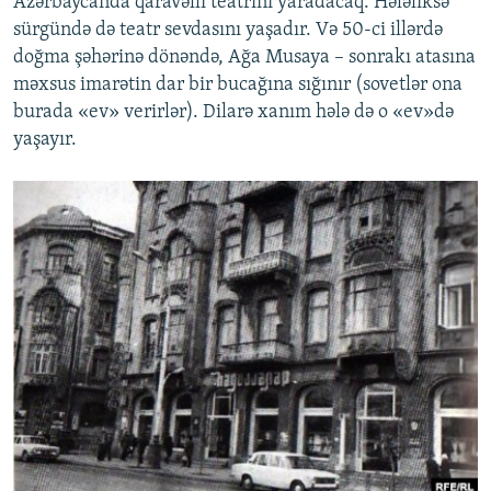
Azərbaycanda qaravəlli teatrını yaradacaq. Hələliksə
sürgündə də teatr sevdasını yaşadır. Və 50-ci illərdə
doğma şəhərinə dönəndə, Ağa Musaya – sonrakı atasına
məxsus imarətin dar bir bucağına sığınır (sovetlər ona
burada «ev» verirlər). Dilarə xanım hələ də o «ev»də
yaşayır.