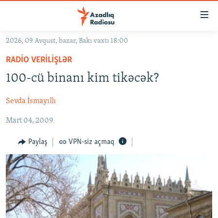
Keçid
linkləri
Əsas
2026, 09 Avqust, bazar, Bakı vaxtı 18:00
məzmuna
GÜNDƏM
RADIO VERILIŞLƏR
qayıt
#İZAHLA
Əsas
100-cü binanı kim tikəcək?
KORRUPSIOMETR
naviqasiyaya
qayıt
Sevda İsmayıllı
#ƏSLINDƏ
Axtarışa
Mart 04, 2009
FƏRQƏ BAX
keç
QANUNI DOĞRU
Paylaş
VPN-siz açmaq
ARAŞDIRMA
MULTIMEDIA
RADIO ARXIV
VIDEO
HAQQIMIZDA
FOTOQALEREYA
OXU ZALI