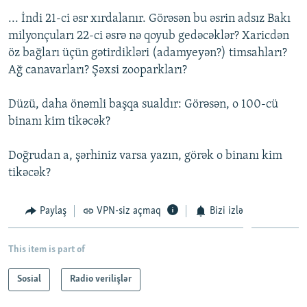
... İndi 21-ci əsr xırdalanır. Görəsən bu əsrin adsız Bakı
milyonçuları 22-ci əsrə nə qoyub gedəcəklər? Xaricdən
öz bağları üçün gətirdikləri (adamyeyən?) timsahları?
Ağ canavarları? Şəxsi zooparkları?
Düzü, daha önəmli başqa sualdır: Görəsən, o 100-cü
binanı kim tikəcək?
Doğrudan a, şərhiniz varsa yazın, görək o binanı kim
tikəcək?
Paylaş
VPN-siz açmaq
Bizi izlə
This item is part of
Sosial
Radio verilişlər