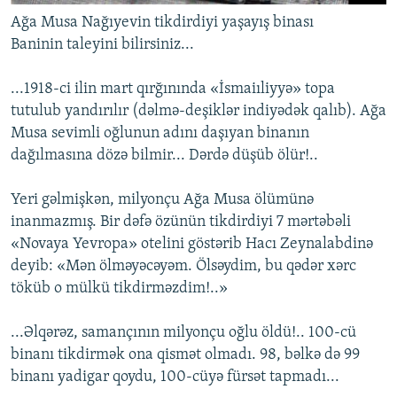
Ağa Musa Nağıyevin tikdirdiyi yaşayış binası
Baninin taleyini bilirsiniz...
...1918-ci ilin mart qırğınında «İsmaiıliyyə» topa
tutulub yandırılır (dəlmə-deşiklər indiyədək qalıb). Ağa
Musa sevimli oğlunun adını daşıyan binanın
dağılmasına dözə bilmir... Dərdə düşüb ölür!..
Yeri gəlmişkən, milyonçu Ağa Musa ölümünə
inanmazmış. Bir dəfə özünün tikdirdiyi 7 mərtəbəli
«Novaya Yevropa» otelini göstərib Hacı Zeynalabdinə
deyib: «Mən ölməyəcəyəm. Ölsəydim, bu qədər xərc
töküb o mülkü tikdirməzdim!..»
...Əlqərəz, samançının milyonçu oğlu öldü!.. 100-cü
binanı tikdirmək ona qismət olmadı. 98, bəlkə də 99
binanı yadigar qoydu, 100-cüyə fürsət tapmadı...