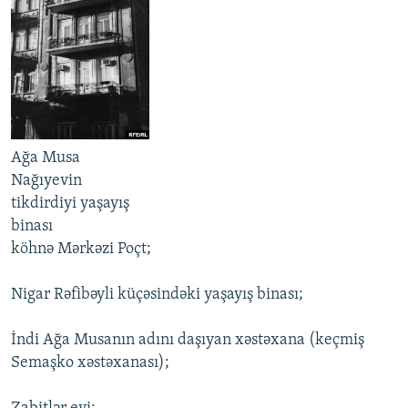
Ağa Musa
Nağıyevin
tikdirdiyi yaşayış
binası
köhnə Mərkəzi Poçt;
Nigar Rəfibəyli küçəsindəki yaşayış binası;
İndi Ağa Musanın adını daşıyan xəstəxana (keçmiş
Semaşko xəstəxanası);