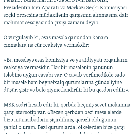
Pənahov bunu martın 3-də ATƏT-in Bakı ofisi,
İNFOQRAFIKA
AZƏRBAYCAN ƏDƏBIYYATI KITABXANASI
MISSIYAMIZ
Prezidentin İcra Aparatı və Mərkəzi Seçki Komissiyası
BIZI IZLƏ
seçki prosesinə müdaxilənin qarşısının alınmasına dair
KARIKATURA
İSLAM VƏ DEMOKRATIYA
PEŞƏ ETIKASI VƏ JURNALISTIKA STANDARTLARIMIZ
məlumat sessiyasında çıxışı zamanı deyib.
İZ - MƏDƏNIYYƏT PROQRAMI
MATERIALLARIMIZDAN ISTIFADƏ
O vurğulayıb ki, əsas məsələ qanundan kənara
AZADLIQRADIOSU MOBIL TELEFONUNUZDA
RFE/RL-in bütün saytları
çıxmalara nə cür reaksiya verməkdir:
BIZIMLƏ ƏLAQƏ
XƏBƏR BÜLLETENLƏRIMIZ
«Bu məsələyə əsas komissiya və ya aidiyyatı orqanların
reaksiya verməsidir. Hər bir məsələnin qanunun
tələbinə uyğun cavabı var. O cavab verilmədikdə sadə
bir məsələ həm beynəlxalq qurumlarına gündəliyinə
düşür, şişir və belə qiymətləndirilir ki bu qəsdən edilir».
MSK sədri hesab edir ki, qərbdə keçmiş sovet məkanına
qarşı stereotip var. «Bəzən qərbdən bəzi məsələlərdə
bizə münasibətlərin şişirdilmiş, qərəzli olduğunun
şahidi oluram. Bəzi qurumlarda, ölkələrdən bizə qarşı