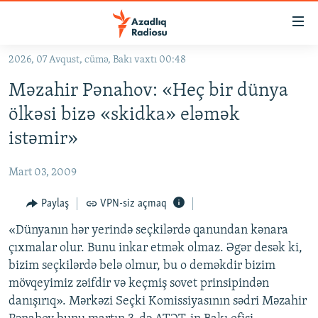
Keçid
linkləri
Əsas
2026, 07 Avqust, cümə, Bakı vaxtı 00:48
məzmuna
GÜNDƏM
Məzahir Pənahov: «Heç bir dünya
qayıt
#İZAHLA
Əsas
ölkəsi bizə «skidka» eləmək
KORRUPSIOMETR
naviqasiyaya
istəmir»
qayıt
#ƏSLINDƏ
Axtarışa
Mart 03, 2009
FƏRQƏ BAX
keç
QANUNI DOĞRU
Paylaş
VPN-siz açmaq
ARAŞDIRMA
«Dünyanın hər yerində seçkilərdə qanundan kənara
çıxmalar olur. Bunu inkar etmək olmaz. Əgər desək ki,
MULTIMEDIA
bizim seçkilərdə belə olmur, bu o deməkdir bizim
RADIO ARXIV
VIDEO
mövqeyimiz zəifdir və keçmiş sovet prinsipindən
danışırıq». Mərkəzi Seçki Komissiyasının sədri Məzahir
HAQQIMIZDA
FOTOQALEREYA
OXU ZALI