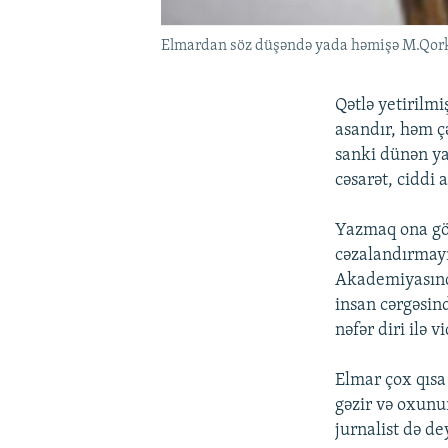
Elmardan söz düşəndə yada həmişə M.Qorki
Qətlə yetiril
asandır, həm çə
sanki dünən ya
cəsarət, ciddi
Yazmaq ona görə
cəzalandırmayı
Akademiyasında
insan cərgəsin
nəfər diri ilə 
Elmar çox qıs
gəzir və oxunur
jurnalist də d