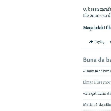
O, bəzən zarafa
Elə onun özü də
Məqalədəki fiki
Paylaş
Buna da b
«Həmişə deyirdi
Elmar Hüseynov m
«Biz qatillərin d
Martın 2-də «El