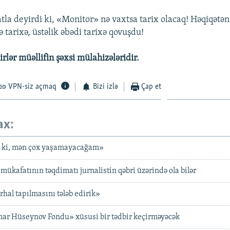
tla deyirdi ki, «Monitor» nə vaxtsa tarix olacaq! Həqiqətən
 tarixə, üstəlik əbədi tarixə qovuşdu!
rlər müəllifin şəxsi mülahizələridir.
VPN-siz açmaq
Bizi izlə
Çap et
ax:
 ki, mən çox yaşamayacağam»
ükafatının təqdimatı jurnalistin qəbri üzərində ola bilər
ərhal tapılmasını tələb edirik»
mar Hüseynov Fondu» xüsusi bir tədbir keçirməyəcək