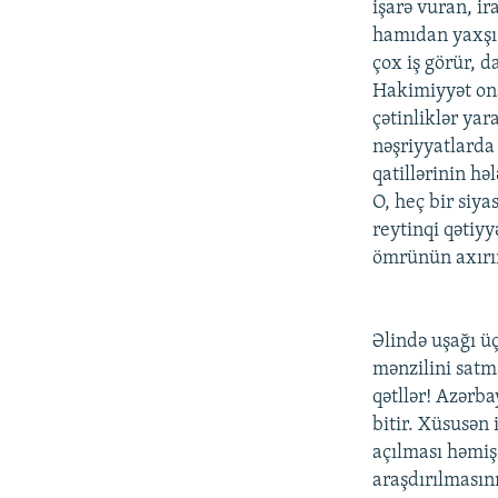
işarə vuran, i
hamıdan yaxşı
çox iş görür, d
Hakimiyyət ona
çətinliklər yar
nəşriyyatlarda
qatillərinin hə
O, heç bir siy
reytinqi qətiyy
ömrünün axırın
Əlində uşağı üç
mənzilini satma
qətllər! Azərba
bitir. Xüsusən 
açılması həmişə
araşdırılmasın