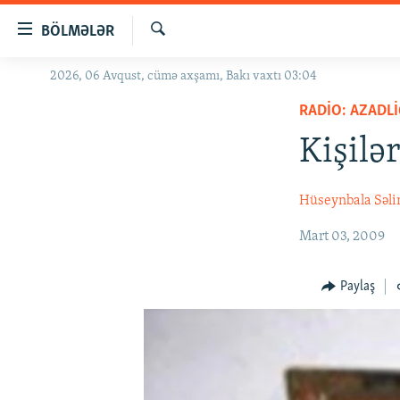
Keçid
BÖLMƏLƏR
linkləri
Axtar
Əsas
2026, 06 Avqust, cümə axşamı, Bakı vaxtı 03:04
GÜNDƏM
məzmuna
RADIO: AZADLI
#İZAHLA
qayıt
Əsas
Kişilər
KORRUPSIOMETR
naviqasiyaya
#ƏSLINDƏ
qayıt
Hüseynbala Səlim
Axtarışa
FƏRQƏ BAX
keç
Mart 03, 2009
QANUNI DOĞRU
ARAŞDIRMA
Paylaş
MULTIMEDIA
RADIO ARXIV
VIDEO
HAQQIMIZDA
FOTOQALEREYA
OXU ZALI