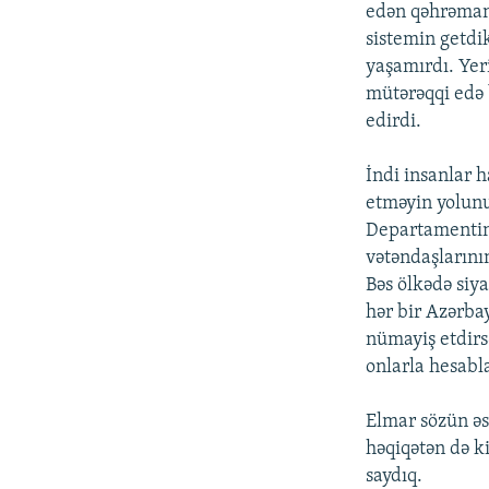
edən qəhrəman!
sistemin getdik
yaşamırdı. Yeri
mütərəqqi edə b
edirdi.
İndi insanlar 
etməyin yolunu
Departamentin
vətəndaşlarını
Bəs ölkədə siy
hər bir Azərba
nümayiş etdirsə
onlarla hesabl
Elmar sözün əs
həqiqətən də k
saydıq.