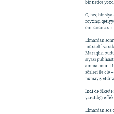
bir nəticə yoxd
O, heç bir siy
reytinqi qətiyy
ömrünün axırın
Elmardan sonra
müxtəlif vaxtl
Maraqlısı budur
siyasi publisis
amma onun kimi
sözləri ilə elə
nümayiş etdirə 
İndi də ölkədə
yaratdığı effek
Elmardan söz d