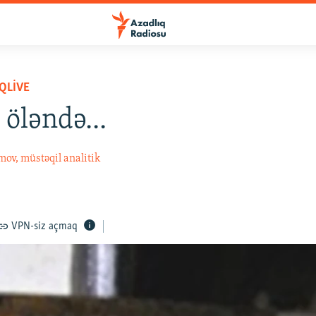
QLIVE
 öləndə...
ov, müstəqil analitik
VPN-siz açmaq