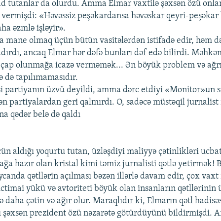
rad tutanlar da olurdu. Amma Elmar vaxtilə şəxsən özü onla
 vermişdi: «Həvəssiz peşəkardansa həvəskar qeyri-peşəkar
aha əzmlə işləyir».
 mane olmaq üçün bütün vasitələrdən istifadə edir, həm d
adırdı, ancaq Elmar hər dəfə bunları dəf edə bilirdi. Məhkə
 çap olunmağa icazə verməmək... Ən böyük problem və ağrı 
lə də tapılımamasıdır.
asi partiyanın üzvü deyildi, amma dərc etdiyi «Monitor»un si
ən partiyalardan geri qalmırdı. O, sadəcə müstəqil jurnalist 
a qədər belə də qaldı
ün aldığı yoqurtu tutan, üzləşdiyi maliyyə çətinlikləri ucba
ğa hazır olan kristal kimi təmiz jurnalisti qətlə yetirmək! B
ycanda qətllərin açılması bəzən illərlə davam edir, çox vaxt i
ictimai yükü və avtoriteti böyük olan insanların qətllərinin
 daha çətin və ağır olur. Maraqlıdır ki, Elmarın qətl hadisə
ı şəxsən prezident özü nəzarətə götürdüyünü bildirmişdi.