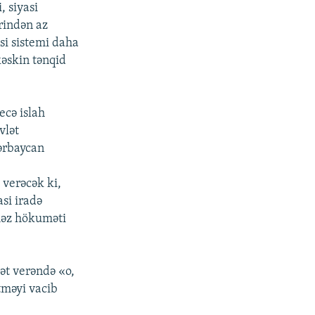
, siyasi
ərindən az
si sistemi daha
kəskin tənqid
ecə islah
vlət
ərbaycan
 verəcək ki,
si iradə
əməz hökuməti
ət verəndə «o,
tməyi vacib