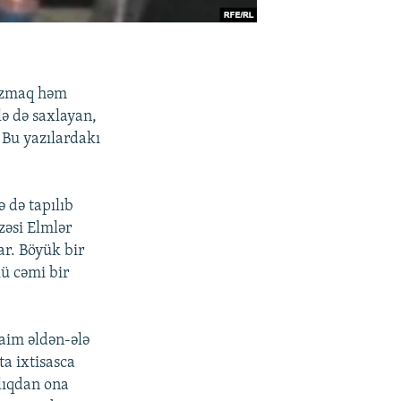
yazmaq həm
lə də saxlayan,
 Bu yazılardakı
ə də tapılıb
zəsi Elmlər
ar. Böyük bir
lü cəmi bir
im əldən-ələ
ta ixtisasca
llıqdan ona