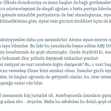
 Ölkədə demokratiya və insan haqları ilə bağlı geriləmələri
cə mürtəceləşməsi ilə əlaqəli ağrıları o hətta partiya liderl
 gələndə müxalifət partiyalarını da fəal olmadıqlarına, siya
ilmədiklərinə görə, siyasi təsir gücünü itirdikləri üçün də 
hakimiyyətdən daha çox narazıdırlar. Amma siyasi sistemi n
 tapa bilmirlər. Bu fakt bu yaxınlarda bəyan edilən ABŞ Dö
in hesabatında da qeyd olunmuşdu. Orada deyilirdi ki, Az
n hökuməti dinc yollarla dəyişmək imkanları yoxdur!
asi vəziyyət nə vaxt müsbətə doğru dəyişəcək? Bu, o vaxt baş
ycan vətəndaşı Elmar kimi əzmkar olsun. İnsanlar güclü siya
lər, öz haqları uğrunda da qətiyyətli olsalar, bu, istər-ist
aşmağa vadar edə bilər.
l mənasında kişi jurnalist idi. Azərbaycanda insanlara qiym
işi adam idi» - deyirlər. Məhz bu səbəbdən bu detalı qeyd e