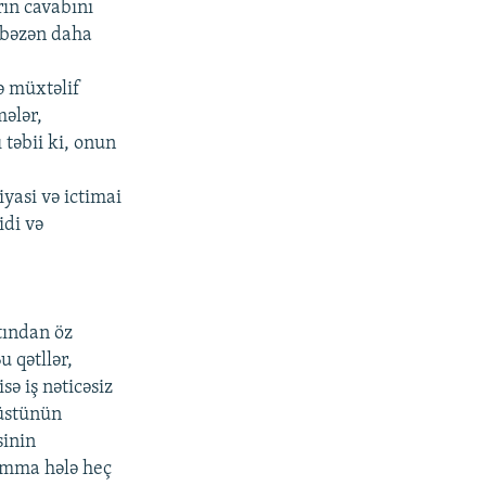
rın cavabını
 bəzən daha
ə müxtəlif
mələr,
təbii ki, onun
yasi və ictimai
idi və
tından öz
u qətllər,
sə iş nəticəsiz
 üstünün
sinin
 Amma hələ heç