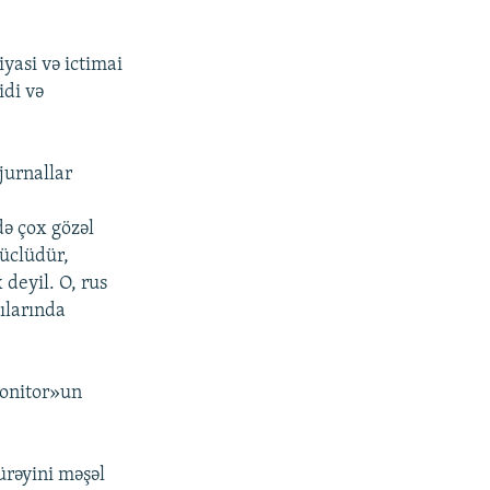
yasi və ictimai
idi və
jurnallar
də çox gözəl
güclüdür,
deyil. O, rus
zılarında
Monitor»un
rəyini məşəl