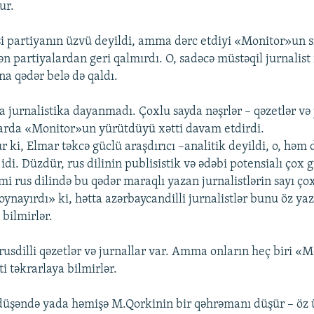
ur.
asi partiyanın üzvü deyildi, amma dərc etdiyi «Monitor»un si
ən partiyalardan geri qalmırdı. O, sadəcə müstəqil jurnalist 
a qədər belə də qaldı.
 jurnalistika dayanmadı. Çoxlu sayda nəşrlər – qəzetlər və 
arda «Monitor»un yürütdüyü xətti davam etdirdi.
 ki, Elmar təkcə güclü araşdırıcı –analitik deyildi, o, həm 
t idi. Düzdür, rus dilinin publisistik və ədəbi potensialı çox 
 rus dilində bu qədər maraqlı yazan jurnalistlərin sayı çox 
 «oynayırdı» ki, hətta azərbaycandilli jurnalistlər bunu öz ya
bilmirlər.
 rusdilli qəzetlər və jurnallar var. Amma onların heç biri «
ti təkrarlaya bilmirlər.
üşəndə yada həmişə M.Qorkinin bir qəhrəmanı düşür – öz ü