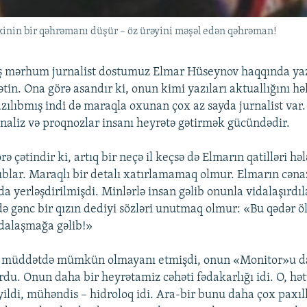
nin bir qəhrəmanı düşür – öz ürəyini məşəl edən qəhrəman!
miş mərhum jurnalist dostumuz Elmar Hüseynov haqqında 
tin. Ona görə asandır ki, onun kimi yazıları aktuallığını hə
zılıbmış indi də maraqla oxunan çox az sayda jurnalist var.
 analiz və proqnozlar insanı heyrətə gətirmək gücündədir.
 çətindir ki, artıq bir neçə il keçsə də Elmarın qatilləri həl
blar. Maraqlı bir detalı xatırlamamaq olmur. Elmarın cəna
 yerləşdirilmişdi. Minlərlə insan gəlib onunla vidalaşırdıl
də gənc bir qızın dediyi sözləri unutmaq olmur: «Bu qədər ö
vidalaşmağa gəlib!»
a müddətdə mümkün olmayanı etmişdi, onun «Monitor»u da
du. Onun daha bir heyrətamiz cəhəti fədakarlığı idi. O, hət
eyildi, mühəndis – hidroloq idi. Ara-bir bunu daha çox paxı