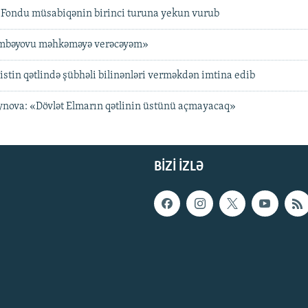
Fondu müsabiqənin birinci turuna yekun vurub
mbəyovu məhkəməyə verəcəyəm»
istin qətlində şübhəli bilinənləri verməkdən imtina edib
nova: «Dövlət Elmarın qətlinin üstünü açmayacaq»
BIZI IZLƏ