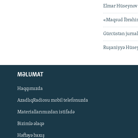
Elmar Hüseynov 
«Maqsud İbrahi
Gürcüstan jurnal
Ruşaniyyə Hüsey
MƏLUMAT
Haqqımızda
AzadlıqRadiosu mobil telefonuzda
Materiallarımızdan istifadə
BIZI IZLƏ
Bizimlə əlaqə
Həftəyə baxış