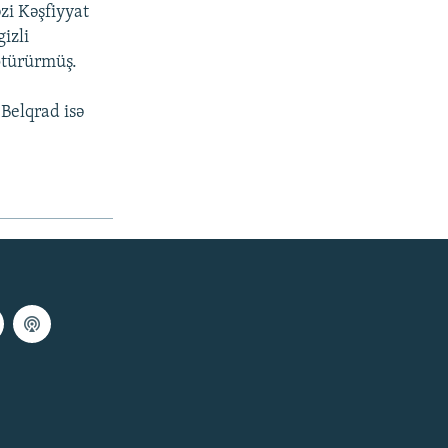
zi Kəşfiyyat
izli
ötürürmüş.
Belqrad isə