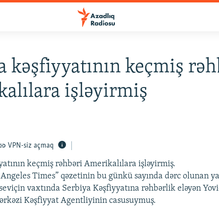
a kəşfiyyatının keçmiş rəh
alılara işləyirmiş
VPN-siz açmaq
yatının keçmiş rəhbəri Amerikalılara işləyirmiş.
Angeles Times” qəzetinin bu günkü sayında dərc olunan ya
eviçin vaxtında Serbiya Kəşfiyyatına rəhbərlik eləyən Yovi
rkəzi Kəşfiyyat Agentliyinin casusuymuş.