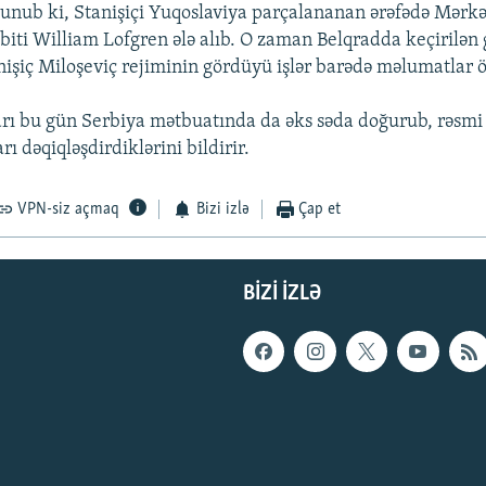
lunub ki, Stanişiçi Yuqoslaviya parçalananan ərəfədə Mərkə
biti William Lofgren ələ alıb. O zaman Belqradda keçirilən g
nişiç Miloşeviç rejiminin gördüyü işlər barədə məlumatlar 
arı bu gün Serbiya mətbuatında da əks səda doğurub, rəsmi 
ı dəqiqləşdirdiklərini bildirir.
VPN-siz açmaq
Bizi izlə
Çap et
BIZI IZLƏ