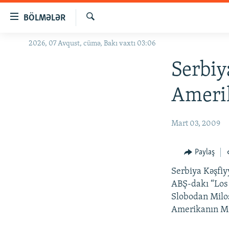
Keçid
BÖLMƏLƏR
linkləri
Axtar
Əsas
2026, 07 Avqust, cümə, Bakı vaxtı 03:06
GÜNDƏM
məzmuna
#İZAHLA
Serbiy
qayıt
Əsas
KORRUPSIOMETR
Amerik
naviqasiyaya
#ƏSLINDƏ
qayıt
Axtarışa
FƏRQƏ BAX
Mart 03, 2009
keç
QANUNI DOĞRU
Paylaş
ARAŞDIRMA
Serbiya Kəşfiy
MULTIMEDIA
ABŞ-dakı “Los 
RADIO ARXIV
VIDEO
Slobodan Milos
Amerikanın Mə
HAQQIMIZDA
FOTOQALEREYA
OXU ZALI