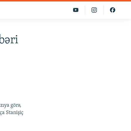
bəri
zıya görə,
ça Stanişiç