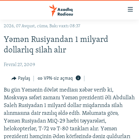
Keçid
linkləri
Əsas
2026, 07 Avqust, cümə, Bakı vaxtı 08:37
məzmuna
GÜNDƏM
Yəmən Rusiyandan 1 milyard
qayıt
#İZAHLA
Əsas
dollarlıq silah alır
KORRUPSIOMETR
naviqasiyaya
qayıt
Fevral 27, 2009
#ƏSLINDƏ
Axtarışa
FƏRQƏ BAX
Paylaş
VPN-siz açmaq
keç
QANUNI DOĞRU
Bu gün Yəmənin dövlət mediası xəbər verib ki,
Moskvaya səfəri zamanı Yəmən prezidenti Əli Abdullah
ARAŞDIRMA
Saleh Rusiyadan 1 milyard dollar miqdarında silah
MULTIMEDIA
alınmasına dair razılıq əldə edib. Məlumata görə,
Yəmən Rusiyadan MiQ-29 hərbi təyyarələri,
RADIO ARXIV
VIDEO
helokopterlər, T-72 və T-80 tankları alır. Yəmən
HAQQIMIZDA
FOTOQALEREYA
OXU ZALI
prezidenti həmçinin Ədən körfəzində dəniz quldurları