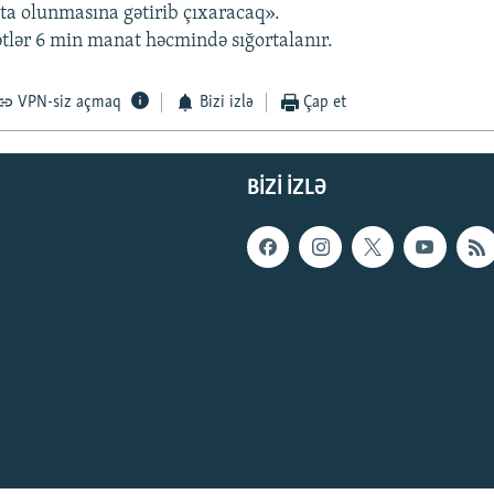
rta olunmasına gətirib çıxaracaq».
lər 6 min manat həcmində sığortalanır.
VPN-siz açmaq
Bizi izlə
Çap et
BIZI IZLƏ