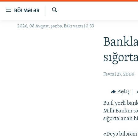
Keçid
BÖLMƏLƏR
linkləri
Axtar
Əsas
2026, 08 Avqust, şənbə, Bakı vaxtı 10:33
GÜNDƏM
məzmuna
#İZAHLA
Bankla
qayıt
Əsas
KORRUPSIOMETR
sığort
naviqasiyaya
#ƏSLINDƏ
qayıt
Axtarışa
FƏRQƏ BAX
Fevral 27, 2009
keç
QANUNI DOĞRU
Paylaş
ARAŞDIRMA
Bu il yerli ban
MULTIMEDIA
Milli Bankın sə
RADIO ARXIV
VIDEO
sığortalanan hi
HAQQIMIZDA
FOTOQALEREYA
OXU ZALI
«Deyə bilərəm 