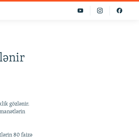
lənir
lik gözlənir.
əmanətlərin
lərin 80 faizə