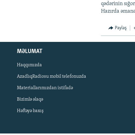
İNFOQRAFIKA
AZƏRBAYCAN ƏDƏBIYYATI KITABXANASI
MISSIYAMIZ
qədərinin sığo
Hazırda əmanət
KARIKATURA
İSLAM VƏ DEMOKRATIYA
PEŞƏ ETIKASI VƏ JURNALISTIKA
STANDARTLARIMIZ
İZ - MƏDƏNIYYƏT PROQRAMI
Paylaş
MATERIALLARIMIZDAN ISTIFADƏ
AZADLIQRADIOSU MOBIL TELEFONUNUZDA
BIZIMLƏ ƏLAQƏ
MƏLUMAT
XƏBƏR BÜLLETENLƏRIMIZ
Haqqımızda
AzadlıqRadiosu mobil telefonuzda
Materiallarımızdan istifadə
Bizimlə əlaqə
Həftəyə baxış
BIZI IZLƏ