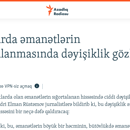
rda əmanətlərin
alanmasında dəyişiklik göz
VPN-siz açmaq
klarda olan əmanətlərin sığortalanan hissəsində ciddi dəyişik
dri Elman Rüstəmov jurnalistlərə bildirib ki, bu dəyişiklik 
ssəsini bir neçə dəfə qaldıracaq:
ki, bu, əmanətlərin böyük bir həcminin, bütövlükdə əmanət