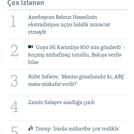
Çox izlənən
1
Azərbaycan Bəhruz Həsənlinin
ekstradisiyası üçün hələlik müraciət
etməyib
2
'Guya Əli Kərimliyə 850 min göndərib' –
keçmiş mühafizəçi tutuldu, Bakıya verilə
bilər
3
Rüfət Səfərov: 'Mənim günahımdır ki, ABŞ
mənə mükafat verib?'
4
Zamin Salayev azadlığa çıxıb
5
Tramp: İranla müharibə 'çox tezliklə'