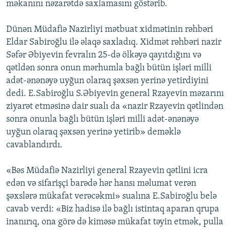
məkanını nəzarətdə saxlamasını göstərib.
Dünən Müdafiə Nazirliyi mətbuat xidmətinin rəhbəri
Eldar Sabiroğlu ilə əlaqə saxladıq. Xidmət rəhbəri nazir
Səfər Əbiyevin fevralın 25-də ölkəyə qayıtdığını və
qətldən sonra onun mərhumla bağlı bütün işləri milli
adət-ənənəyə uyğun olaraq şəxsən yerinə yetirdiyini
dedi. E.Sabiroğlu S.Əbiyevin general Rzayevin məzarını
ziyarət etməsinə dair sualı da «nazir Rzayevin qətlindən
sonra onunla bağlı bütün işləri milli adət-ənənəyə
uyğun olaraq şəxsən yerinə yetirib» deməklə
cavablandırdı.
«Bəs Müdafiə Nazirliyi general Rzayevin qətlini icra
edən və sifarişçi barədə hər hansı məlumat verən
şəxslərə mükafat verəcəkmi» sualına E.Sabiroğlu belə
cavab verdi: «Biz hadisə ilə bağlı istintaq aparan qrupa
inanırıq, ona görə də kiməsə mükafat təyin etmək, pulla