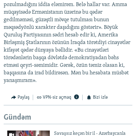
pozulmadığını iddia eləmirəm. Belə hallar var. Amma
müqayisədə Ermənistanın üzərinə bu qədər
gedilməməsi, güzəştli mövqe tutulması bunun
məqsədyönlü xarakter daşıdığını göstərir». Böyük
Quruluş Partiyasının sədri hesab edir ki, Amerika
Birləşmiş Ştatlarının özünün İraqda törətdiyi cinayətlər
kifayət qədər dünyaya bəllidir. «Bu cinayətləri
törədənlərin başqa dövlətdə demokratiyadan bəhs
etməsi qeyri-səmimidir. Gərək, özün təmiz olasan ki,
başqasına da irad bildirəsən. Mən bu hesabata müsbət
yanaşmıram».
Paylaş
VPN-siz açmaq
Bizi izlə
Gündəm
Savaşsız keçən bir il - Azərbaycanla