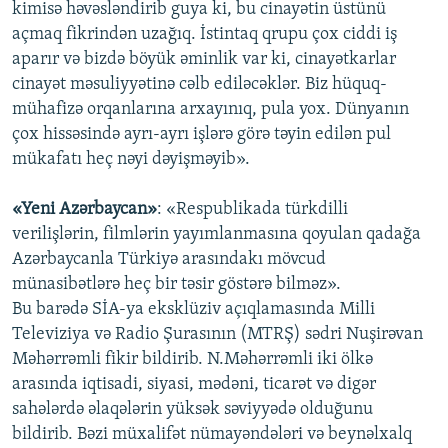
kimisə həvəsləndirib guya ki, bu cinayətin üstünü
açmaq fikrindən uzağıq. İstintaq qrupu çox ciddi iş
aparır və bizdə böyük əminlik var ki, cinayətkarlar
cinayət məsuliyyətinə cəlb ediləcəklər. Biz hüquq-
mühafizə orqanlarına arxayınıq, pula yox. Dünyanın
çox hissəsində ayrı-ayrı işlərə görə təyin edilən pul
mükafatı heç nəyi dəyişməyib».
«Yeni Azərbaycan»
: «Respublikada türkdilli
verilişlərin, filmlərin yayımlanmasına qoyulan qadağa
Azərbaycanla Türkiyə arasındakı mövcud
münasibətlərə heç bir təsir göstərə bilməz».
Bu barədə SİA-ya eksklüziv açıqlamasında Milli
Televiziya və Radio Şurasının (MTRŞ) sədri Nuşirəvan
Məhərrəmli fikir bildirib. N.Məhərrəmli iki ölkə
arasında iqtisadi, siyasi, mədəni, ticarət və digər
sahələrdə əlaqələrin yüksək səviyyədə olduğunu
bildirib. Bəzi müxalifət nümayəndələri və beynəlxalq