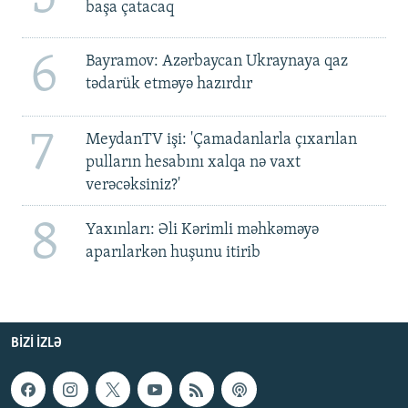
başa çatacaq
6
Bayramov: Azərbaycan Ukraynaya qaz
tədarük etməyə hazırdır
7
MeydanTV işi: 'Çamadanlarla çıxarılan
pulların hesabını xalqa nə vaxt
verəcəksiniz?'
8
Yaxınları: Əli Kərimli məhkəməyə
aparılarkən huşunu itirib
BIZI IZLƏ