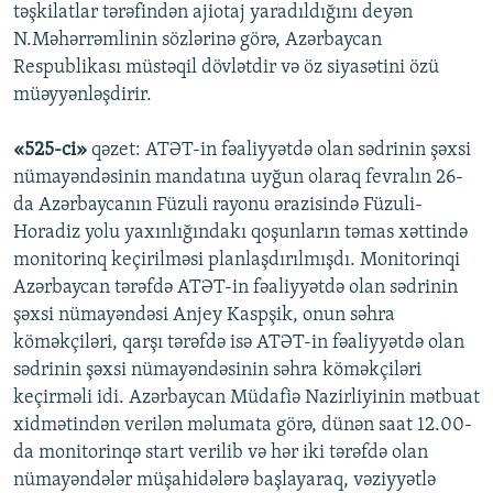
təşkilatlar tərəfindən ajiotaj yaradıldığını deyən
N.Məhərrəmlinin sözlərinə görə, Azərbaycan
Respublikası müstəqil dövlətdir və öz siyasətini özü
müəyyənləşdirir.
«525-ci»
qəzet: ATƏT-in fəaliyyətdə olan sədrinin şəxsi
nümayəndəsinin mandatına uyğun olaraq fevralın 26-
da Azərbaycanın Füzuli rayonu ərazisində Füzuli-
Horadiz yolu yaxınlığındakı qoşunların təmas xəttində
monitorinq keçirilməsi planlaşdırılmışdı. Monitorinqi
Azərbaycan tərəfdə ATƏT-in fəaliyyətdə olan sədrinin
şəxsi nümayəndəsi Anjey Kaspşik, onun səhra
köməkçiləri, qarşı tərəfdə isə ATƏT-in fəaliyyətdə olan
sədrinin şəxsi nümayəndəsinin səhra köməkçiləri
keçirməli idi. Azərbaycan Müdafiə Nazirliyinin mətbuat
xidmətindən verilən məlumata görə, dünən saat 12.00-
da monitorinqə start verilib və hər iki tərəfdə olan
nümayəndələr müşahidələrə başlayaraq, vəziyyətlə