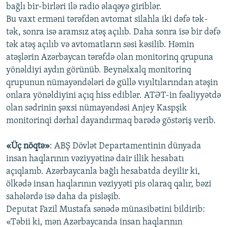
bağlı bir-birləri ilə radio əlaqəyə giriblər.
Bu vaxt erməni tərəfdən avtomat silahla iki dəfə tək-
tək, sonra isə aramsız atəş açılıb. Daha sonra isə bir dəfə
tək atəş açılıb və avtomatların səsi kəsilib. Həmin
atəşlərin Azərbaycan tərəfdə olan monitorinq qrupuna
yönəldiyi aydın görünüb. Beynəlxalq monitorinq
qrupunun nümayəndələri də güllə vıyıltılarından atəşin
onlara yönəldiyini açıq hiss ediblər. ATƏT-in fəaliyyətdə
olan sədrinin şəxsi nümayəndəsi Anjey Kaspşik
monitorinqi dərhal dayandırmaq barədə göstəriş verib.
«Üç nöqtə»
: ABŞ Dövlət Departamentinin dünyada
insan haqlarının vəziyyətinə dair illik hesabatı
açıqlanıb. Azərbaycanla bağlı hesabatda deyilir ki,
ölkədə insan haqlarının vəziyyəti pis olaraq qalır, bəzi
sahələrdə isə daha da pisləşib.
Deputat Fazil Mustafa sənədə münasibətini bildirib:
«Təbii ki, mən Azərbaycanda insan haqlarının