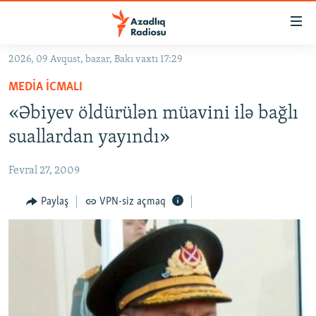
Keçid
linkləri
Əsas
2026, 09 Avqust, bazar, Bakı vaxtı 17:29
məzmuna
GÜNDƏM
MEDIA ICMALI
qayıt
#İZAHLA
Əsas
«Əbiyev öldürülən müavini ilə bağlı
KORRUPSIOMETR
naviqasiyaya
suallardan yayındı»
qayıt
#ƏSLINDƏ
Axtarışa
Fevral 27, 2009
FƏRQƏ BAX
keç
QANUNI DOĞRU
Paylaş
VPN-siz açmaq
ARAŞDIRMA
MULTIMEDIA
RADIO ARXIV
VIDEO
HAQQIMIZDA
FOTOQALEREYA
OXU ZALI