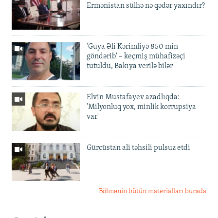
Ermənistan sülhə nə qədər yaxındır?
'Guya Əli Kərimliyə 850 min
göndərib' – keçmiş mühafizəçi
tutuldu, Bakıya verilə bilər
Elvin Mustafayev azadlıqda:
'Milyonluq yox, minlik korrupsiya
var'
Gürcüstan ali təhsili pulsuz etdi
Bölmənin bütün materialları burada