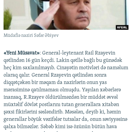
İNFOQRAFIKA
AZƏRBAYCAN ƏDƏBIYYATI KITABXANASI
MISSIYAMIZ
BIZI IZLƏ
KARIKATURA
İSLAM VƏ DEMOKRATIYA
PEŞƏ ETIKASI VƏ JURNALISTIKA STANDARTLARIMIZ
İZ - MƏDƏNIYYƏT PROQRAMI
MATERIALLARIMIZDAN ISTIFADƏ
Müdafiə naziri Səfər Əbiyev
AZADLIQRADIOSU MOBIL TELEFONUNUZDA
RFE/RL-in bütün saytları
BIZIMLƏ ƏLAQƏ
«Yeni Müsavat»
: General-leytenant Rail Rzayevin
XƏBƏR BÜLLETENLƏRIMIZ
qətlindən 16 gün keçdi. Lakin qətllə bağlı bu günədək
heç kim saxlanılmayıb. Cinayətin motivləri də naməlum
olaraq qalır. General Rzayevin qətlindən sonra
diqqətçəkən bir məqam da nazirlərin onun yas
mərasiminə qatılmaması olmuşdu. Yayılan xəbərlərə
inansaq, R.Rzayev öldürülməzdən bir müddət əvvəl
müxtəlif dövlət postlarını tutan generallara xitabən
şəxsi fikirlərini səsləndirib. Məsələn, deyib ki, həmin
generallar böyük vəzifələr tutsalar da, onun səviyyəsinə
qalxa bilməzlər. Səbəb kimi isə özünün bütün hava