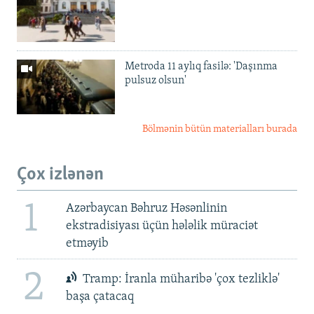
Metroda 11 aylıq fasilə: 'Daşınma
pulsuz olsun'
Bölmənin bütün materialları burada
Çox izlənən
1
Azərbaycan Bəhruz Həsənlinin
ekstradisiyası üçün hələlik müraciət
etməyib
2
Tramp: İranla müharibə 'çox tezliklə'
başa çatacaq