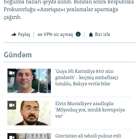
boğulma halları qeydə alınıb. Bundan sonra Respublika
Prokurorluğu «Azəriqaz»ı yoxlamalar aparmağa
çağırıb.
Paylaş
VPN-siz açmaq
Bizi izlə
Gündəm
'Guya Əli Kərimliyə 850 min
göndərib' – keçmiş mühafizəçi
tutuldu, Bakıya verilə bilər
Elvin Mustafayev azadlıqda:
'Milyonluq yox, minlik korrupsiya
var'
Gürcüstan ali təhsili pulsuz etdi