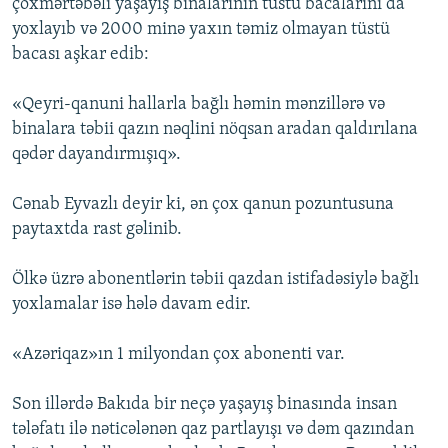
çoxmərtəbəli yaşayış binalarının tüstü bacalarını da
yoxlayıb və 2000 minə yaxın təmiz olmayan tüstü
bacası aşkar edib:
«Qeyri-qanuni hallarla bağlı həmin mənzillərə və
binalara təbii qazın nəqlini nöqsan aradan qaldırılana
qədər dayandırmışıq».
Cənab Eyvazlı deyir ki, ən çox qanun pozuntusuna
paytaxtda rast gəlinib.
Ölkə üzrə abonentlərin təbii qazdan istifadəsiylə bağlı
yoxlamalar isə hələ davam edir.
«Azəriqaz»ın 1 milyondan çox abonenti var.
Son illərdə Bakıda bir neçə yaşayış binasında insan
tələfatı ilə nəticələnən qaz partlayışı və dəm qazından