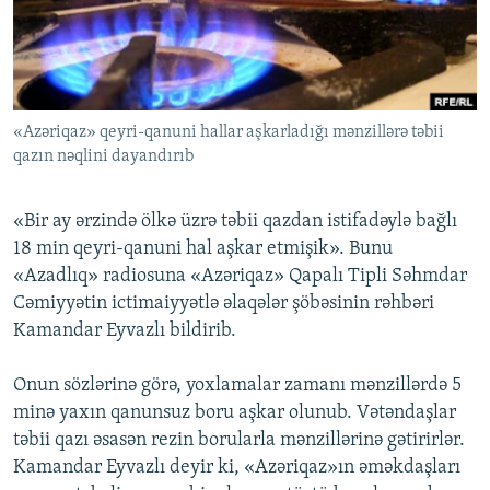
İNFOQRAFIKA
AZƏRBAYCAN ƏDƏBIYYATI KITABXANASI
MISSIYAMIZ
BIZI IZLƏ
KARIKATURA
İSLAM VƏ DEMOKRATIYA
PEŞƏ ETIKASI VƏ JURNALISTIKA STANDARTLARIMIZ
İZ - MƏDƏNIYYƏT PROQRAMI
MATERIALLARIMIZDAN ISTIFADƏ
«Azəriqaz» qeyri-qanuni hallar aşkarladığı mənzillərə təbii
AZADLIQRADIOSU MOBIL TELEFONUNUZDA
RFE/RL-in bütün saytları
qazın nəqlini dayandırıb
BIZIMLƏ ƏLAQƏ
XƏBƏR BÜLLETENLƏRIMIZ
«Bir ay ərzində ölkə üzrə təbii qazdan istifadəylə bağlı
18 min qeyri-qanuni hal aşkar etmişik». Bunu
«Azadlıq» radiosuna «Azəriqaz» Qapalı Tipli Səhmdar
Cəmiyyətin ictimaiyyətlə əlaqələr şöbəsinin rəhbəri
Kamandar Eyvazlı bildirib.
Onun sözlərinə görə, yoxlamalar zamanı mənzillərdə 5
minə yaxın qanunsuz boru aşkar olunub. Vətəndaşlar
təbii qazı əsasən rezin borularla mənzillərinə gətirirlər.
Kamandar Eyvazlı deyir ki, «Azəriqaz»ın əməkdaşları