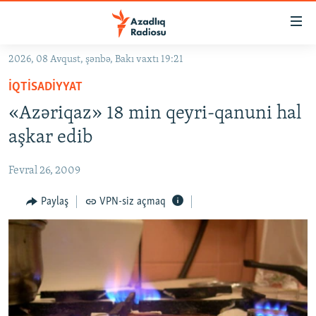
Keçid
linkləri
Əsas
2026, 08 Avqust, şənbə, Bakı vaxtı 19:21
məzmuna
GÜNDƏM
İQTISADIYYAT
qayıt
#İZAHLA
Əsas
«Azəriqaz» 18 min qeyri-qanuni hal
KORRUPSIOMETR
naviqasiyaya
aşkar edib
qayıt
#ƏSLINDƏ
Axtarışa
Fevral 26, 2009
FƏRQƏ BAX
keç
QANUNI DOĞRU
Paylaş
VPN-siz açmaq
ARAŞDIRMA
MULTIMEDIA
RADIO ARXIV
VIDEO
HAQQIMIZDA
FOTOQALEREYA
OXU ZALI