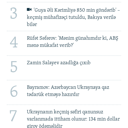
3
'Guya Əli Kərimliyə 850 min göndərib' –
keçmiş mühafizəçi tutuldu, Bakıya verilə
bilər
4
Rüfət Səfərov: 'Mənim günahımdır ki, ABŞ
mənə mükafat verib?'
5
Zamin Salayev azadlığa çıxıb
6
Bayramov: Azərbaycan Ukraynaya qaz
tədarük etməyə hazırdır
7
Ukraynanın keçmiş səfiri qanunsuz
varlanmada ittiham olunur: 134 min dollar
girov ödəməlidir